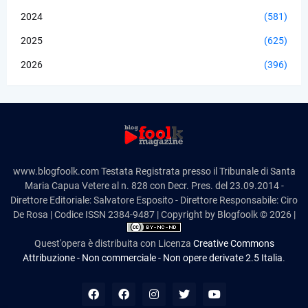
2024
(581)
2025
(625)
2026
(396)
www.blogfoolk.com Testata Registrata presso il Tribunale di Santa
Maria Capua Vetere al n. 828 con Decr. Pres. del 23.09.2014 -
Direttore Editoriale: Salvatore Esposito - Direttore Responsabile: Ciro
De Rosa | Codice ISSN 2384-9487 | Copyright by Blogfoolk © 2026 |
Quest'opera è distribuita con Licenza
Creative Commons
Attribuzione - Non commerciale - Non opere derivate 2.5 Italia
.