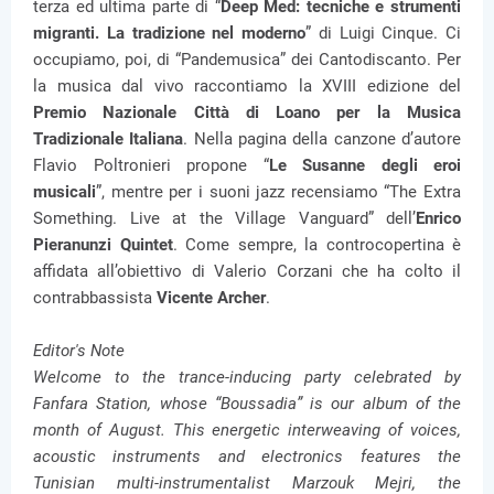
terza ed ultima parte di “
Deep Med: tecniche e strumenti
migranti. La tradizione nel moderno
” di Luigi Cinque. Ci
occupiamo, poi, di “Pandemusica” dei Cantodiscanto. Per
la musica dal vivo raccontiamo la XVIII edizione del
Premio Nazionale Città di Loano per la Musica
Tradizionale Italiana
. Nella pagina della canzone d’autore
Flavio Poltronieri propone “
Le Susanne degli eroi
musicali
”, mentre per i suoni jazz recensiamo “The Extra
Something. Live at the Village Vanguard” dell’
Enrico
Pieranunzi Quintet
. Come sempre, la controcopertina è
affidata all’obiettivo di Valerio Corzani che ha colto il
contrabbassista
Vicente Archer
.
Editor's Note
Welcome to the trance-inducing party celebrated by
Fanfara Station, whose “Boussadia” is our album of the
month of August. This energetic interweaving of voices,
acoustic instruments and electronics features the
Tunisian multi-instrumentalist Marzouk Mejri, the