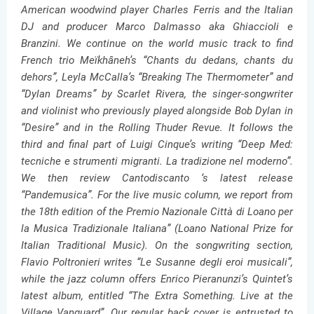
American woodwind player Charles Ferris and the Italian
DJ and producer Marco Dalmasso aka Ghiaccioli e
Branzini. We continue on the world music track to find
French trio Meïkhâneh’s “Chants du dedans, chants du
dehors”, Leyla McCalla’s “Breaking The Thermometer” and
“Dylan Dreams” by Scarlet Rivera, the singer-songwriter
and violinist who previously played alongside Bob Dylan in
“Desire” and in the Rolling Thuder Revue. It follows the
third and final part of Luigi Cinque’s writing “Deep Med:
tecniche e strumenti migranti. La tradizione nel moderno”.
We then review Cantodiscanto ‘s latest release
“Pandemusica”. For the live music column, we report from
the 18th edition of the Premio Nazionale Città di Loano per
la Musica Tradizionale Italiana” (Loano National Prize for
Italian Traditional Music). On the songwriting section,
Flavio Poltronieri writes “Le Susanne degli eroi musicali”,
while the jazz column offers Enrico Pieranunzi’s Quintet’s
latest album, entitled “The Extra Something. Live at the
Village Vanguard”. Our regular back cover is entrusted to