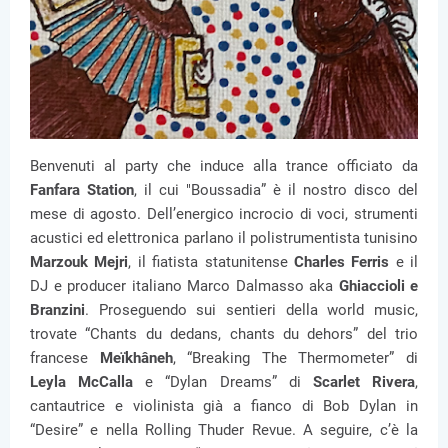
Benvenuti al party che induce alla trance officiato da
Fanfara Station
, il cui "Boussadia” è il nostro disco del
mese di agosto. Dell’energico incrocio di voci, strumenti
acustici ed elettronica parlano il polistrumentista tunisino
Marzouk Mejri
, il fiatista statunitense
Charles Ferris
e il
DJ e producer italiano Marco Dalmasso aka
Ghiaccioli e
Branzini
. Proseguendo sui sentieri della world music,
trovate “Chants du dedans, chants du dehors” del trio
francese
Meïkhâneh
, “Breaking The Thermometer” di
Leyla McCalla
e “Dylan Dreams” di
Scarlet Rivera
,
cantautrice e violinista già a fianco di Bob Dylan in
“Desire” e nella Rolling Thuder Revue. A seguire, c’è la