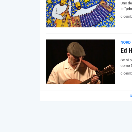
Uno de
le “pr
dicemb
NORD 
Ed H
Se si p
come D
dicemb
C