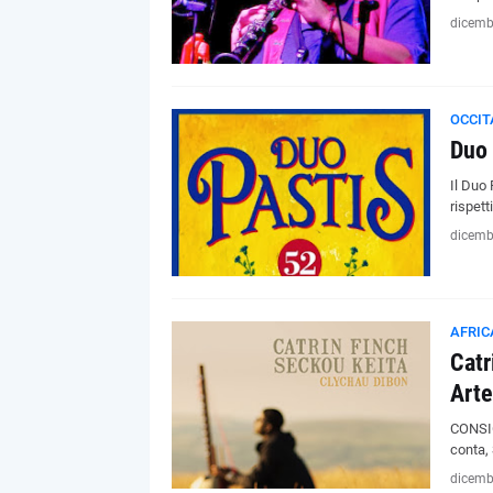
dicemb
OCCIT
Duo 
Il Duo 
rispett
dicemb
AFRIC
Catr
Arte
CONSIG
conta,
dicemb