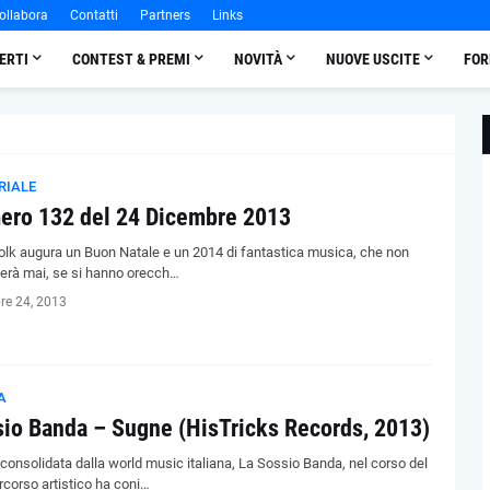
ollabora
Contatti
Partners
Links
ERTI
CONTEST & PREMI
NOVITÀ
NUOVE USCITE
FOR
RIALE
ro 132 del 24 Dicembre 2013
olk augura un Buon Natale e un 2014 di fantastica musica, che non
rà mai, se si hanno orecch…
re 24, 2013
A
io Banda – Sugne (HisTricks Records, 2013)
consolidata dalla world music italiana, La Sossio Banda, nel corso del
rcorso artistico ha coni…