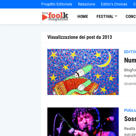
Progetto Editoriale
Redazione
Editor's Choices
C
HOME
FESTIVAL
CONC
Visualizzazione dei post da 2013
EDITO
Nume
Blogfo
manche
dicemb
PUGLI
Soss
Realtà 
suo pe