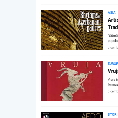
ASIA
Arti
Trad
“Sümüy
popolar
dicemb
EURO
Vruj
Vruja i
formaz
dicemb
STORI