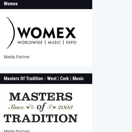
Womex
Media Partner
Masters Of Tradition - West | Cork | Music
Media Partner