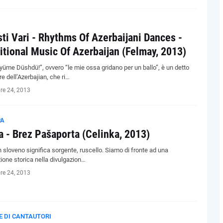
sti Vari - Rhythms Of Azerbaijani Dances -
itional Music Of Azerbaijan (Felmay, 2013)
üme Düshdü!”, ovvero “le mie ossa gridano per un ballo”, è un detto
e dell’Azerbajian, che ri…
re 24, 2013
PA
a - Brez Pašaporta (Celinka, 2013)
n sloveno significa sorgente, ruscello. Siamo di fronte ad una
ione storica nella divulgazion…
re 24, 2013
E DI CANTAUTORI