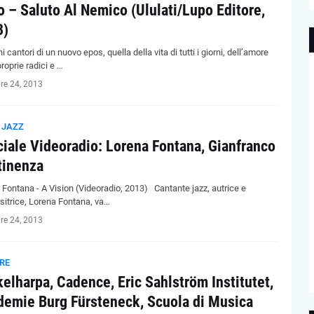
 – Saluto Al Nemico (Ululati/Lupo Editore,
3)
 cantori di un nuovo epos, quella della vita di tutti i giorni, dell’amore
proprie radici e …
re 24, 2013
 JAZZ
iale Videoradio: Lorena Fontana, Gianfranco
tinenza
 Fontana - A Vision (Videoradio, 2013) Cantante jazz, autrice e
itrice, Lorena Fontana, va…
re 24, 2013
RE
elharpa, Cadence, Eric Sahlström Institutet,
emie Burg Fürsteneck, Scuola di Musica