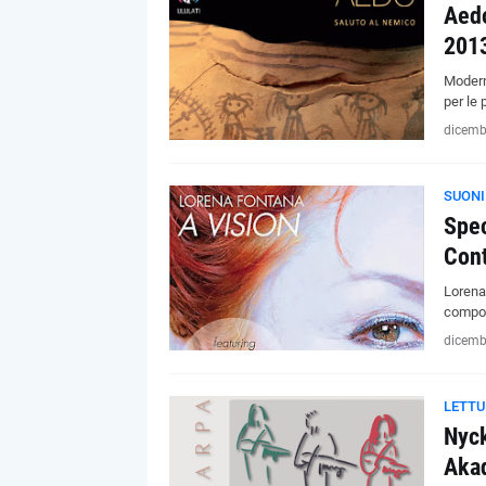
Aedo
201
Moderni
per le 
dicemb
SUONI
Spec
Con
Lorena
compos
dicemb
LETTU
Nyck
Akad