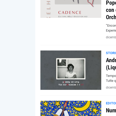
Popo
con 
Orch
“Encor
Experie
dicemb
STORI
Andr
(Liq
Tempo. 
Tutte 
dicemb
EDITO
Nume