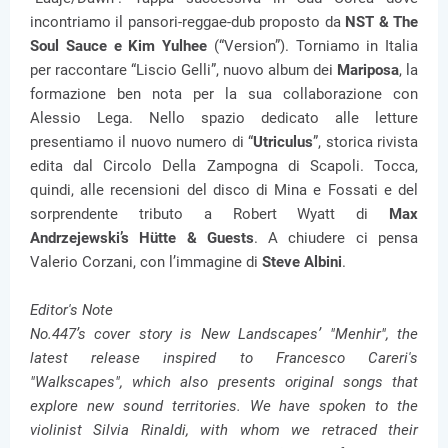
incontriamo il pansori-reggae-dub proposto da
NST & The
Soul Sauce e Kim Yulhee
(“Version”). Torniamo in Italia
per raccontare “Liscio Gelli”, nuovo album dei
Mariposa
, la
formazione ben nota per la sua collaborazione con
Alessio Lega. Nello spazio dedicato alle letture
presentiamo il nuovo numero di “
Utriculus
”, storica rivista
edita dal Circolo Della Zampogna di Scapoli. Tocca,
quindi, alle recensioni del disco di Mina e Fossati e del
sorprendente tributo a Robert Wyatt di
Max
Andrzejewski’s Hütte & Guests
. A chiudere ci pensa
Valerio Corzani, con l’immagine di
Steve Albini
.
Editor's Note
No.447’s cover story is New Landscapes’ "Menhir", the
latest release inspired to Francesco Careri's
"Walkscapes", which also presents original songs that
explore new sound territories. We have spoken to the
violinist Silvia Rinaldi, with whom we retraced their