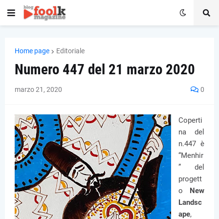
Home page
Editoriale
Numero 447 del 21 marzo 2020
marzo 21, 2020
0
Coperti
na del
n.447 è
“Menhir
” del
progett
o
New
Landsc
ape
,