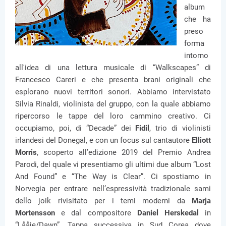
album
che ha
preso
forma
intorno
all'idea di una lettura musicale di “Walkscapes” di
Francesco Careri e che presenta brani originali che
esplorano nuovi territori sonori. Abbiamo intervistato
Silvia Rinaldi, violinista del gruppo, con la quale abbiamo
ripercorso le tappe del loro cammino creativo. Ci
occupiamo, poi, di “Decade” dei
Fidil
, trio di violinisti
irlandesi del Donegal, e con un focus sul cantautore
Elliott
Morris
, scoperto all’edizione 2019 del Premio Andrea
Parodi, del quale vi presentiamo gli ultimi due album “Lost
And Found” e “The Way is Clear”. Ci spostiamo in
Norvegia per entrare nell’espressività tradizionale sami
dello joik rivisitato per i temi moderni da
Marja
Mortensson
e dal compositore
Daniel Herskedal
in
“Lååje/Dawn”. Tappa successiva in Sud Corea dove