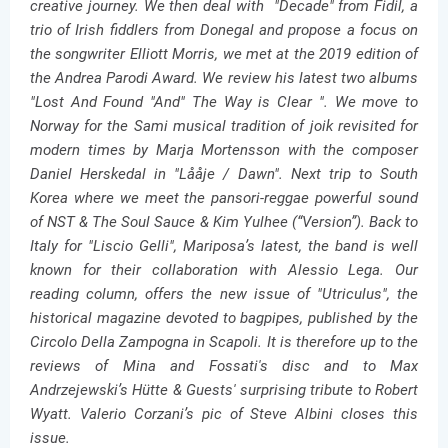
creative journey. We then deal with "Decade" from Fidil, a
trio of Irish fiddlers from Donegal and propose a focus on
the songwriter Elliott Morris, we met at the 2019 edition of
the Andrea Parodi Award. We review his latest two albums
"Lost And Found "And" The Way is Clear ". We move to
Norway for the Sami musical tradition of joik revisited for
modern times by Marja Mortensson with the composer
Daniel Herskedal in "Lååje / Dawn". Next trip to South
Korea where we meet the pansori-reggae powerful sound
of NST & The Soul Sauce & Kim Yulhee (“Version”). Back to
Italy for "Liscio Gelli", Mariposa’s latest, the band is well
known for their collaboration with Alessio Lega. Our
reading column, offers the new issue of "Utriculus", the
historical magazine devoted to bagpipes, published by the
Circolo Della Zampogna in Scapoli. It is therefore up to the
reviews of Mina and Fossati's disc and to Max
Andrzejewski’s Hütte & Guests' surprising tribute to Robert
Wyatt. Valerio Corzani’s pic of Steve Albini closes this
issue.