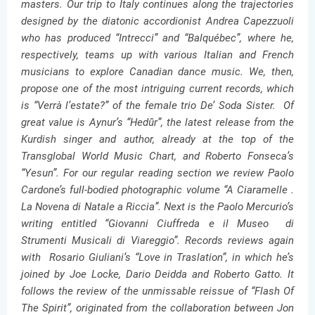
masters. Our trip to Italy continues along the trajectories
designed by the diatonic accordionist Andrea Capezzuoli
who has produced “Intrecci” and “Balquébec”, where he,
respectively, teams up with various Italian and French
musicians to explore Canadian dance music. We, then,
propose one of the most intriguing current records, which
is “Verrà l’estate?” of the female trio De’ Soda Sister. Of
great value is Aynur’s “Hedûr”, the latest release from the
Kurdish singer and author, already at the top of the
Transglobal World Music Chart, and Roberto Fonseca’s
“Yesun”. For our regular reading section we review Paolo
Cardone’s full-bodied photographic volume “A Ciaramelle .
La Novena di Natale a Riccia”. Next is the Paolo Mercurio’s
writing entitled “Giovanni Ciuffreda e il Museo di
Strumenti Musicali di Viareggio”. Records reviews again
with Rosario Giuliani’s “Love in Traslation”, in which he’s
joined by Joe Locke, Dario Deidda and Roberto Gatto. It
follows the review of the unmissable reissue of “Flash Of
The Spirit”, originated from the collaboration between Jon