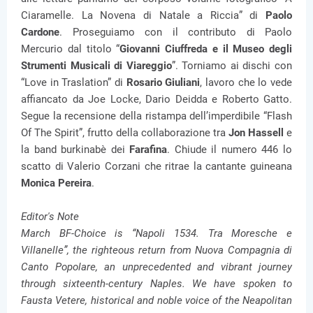
Ciaramelle. La Novena di Natale a Riccia” di
Paolo
Cardone
. Proseguiamo con il contributo di Paolo
Mercurio dal titolo “
Giovanni Ciuffreda e il Museo degli
Strumenti Musicali di Viareggio
”. Torniamo ai dischi con
“Love in Traslation” di
Rosario Giuliani
, lavoro che lo vede
affiancato da Joe Locke, Dario Deidda e Roberto Gatto.
Segue la recensione della ristampa dell’imperdibile “Flash
Of The Spirit”, frutto della collaborazione tra
Jon Hassell
e
la band burkinabè dei
Farafina
. Chiude il numero 446 lo
scatto di Valerio Corzani che ritrae la cantante guineana
Monica Pereira
.
Editor's Note
March BF-Choice is “Napoli 1534. Tra Moresche e
Villanelle”, the righteous return from Nuova Compagnia di
Canto Popolare, an unprecedented and vibrant journey
through sixteenth-century Naples. We have spoken to
Fausta Vetere, historical and noble voice of the Neapolitan