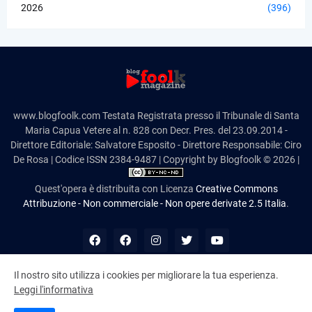
2026
(396)
www.blogfoolk.com Testata Registrata presso il Tribunale di Santa
Maria Capua Vetere al n. 828 con Decr. Pres. del 23.09.2014 -
Direttore Editoriale: Salvatore Esposito - Direttore Responsabile: Ciro
De Rosa | Codice ISSN 2384-9487 | Copyright by Blogfoolk © 2026 |
Quest'opera è distribuita con Licenza
Creative Commons
Attribuzione - Non commerciale - Non opere derivate 2.5 Italia
.
Il nostro sito utilizza i cookies per migliorare la tua esperienza.
Leggi l'informativa
10,989,189