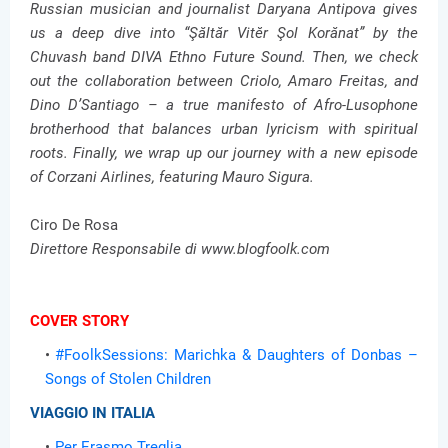
Russian musician and journalist Daryana Antipova gives
us a deep dive into “Şăltăr Vitĕr Şol Korănat” by the
Chuvash band DIVA Ethno Future Sound. Then, we check
out the collaboration between Criolo, Amaro Freitas, and
Dino D’Santiago – a true manifesto of Afro-Lusophone
brotherhood that balances urban lyricism with spiritual
roots.
Finally, we wrap up our journey with a new episode
of Corzani Airlines, featuring Mauro Sigura.
Ciro De Rosa
Direttore Responsabile di www.blogfoolk.com
COVER STORY
#FoolkSessions: Marichka & Daughters of Donbas –
Songs of Stolen Children
VIAGGIO IN ITALIA
Per Erasmo Treglia