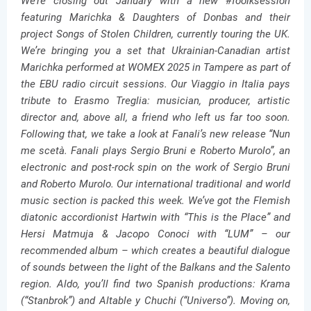
We’re closing out January with a new #foolksession
featuring Marichka & Daughters of Donbas and their
project Songs of Stolen Children, currently touring the UK.
We’re bringing you a set that Ukrainian-Canadian artist
Marichka performed at WOMEX 2025 in Tampere as part of
the EBU radio circuit sessions. Our Viaggio in Italia pays
tribute to Erasmo Treglia: musician, producer, artistic
director and, above all, a friend who left us far too soon.
Following that, we take a look at Fanali’s new release “Nun
me scetà. Fanali plays Sergio Bruni e Roberto Murolo”, an
electronic and post-rock spin on the work of Sergio Bruni
and Roberto Murolo. Our international traditional and world
music section is packed this week. We’ve got the Flemish
diatonic accordionist Hartwin with “This is the Place” and
Hersi Matmuja & Jacopo Conoci with “LUM” – our
recommended album – which creates a beautiful dialogue
of sounds between the light of the Balkans and the Salento
region. Aldo, you’ll find two Spanish productions: Krama
(“Stanbrok”) and Altable y Chuchi (“Universo”).
Moving on,