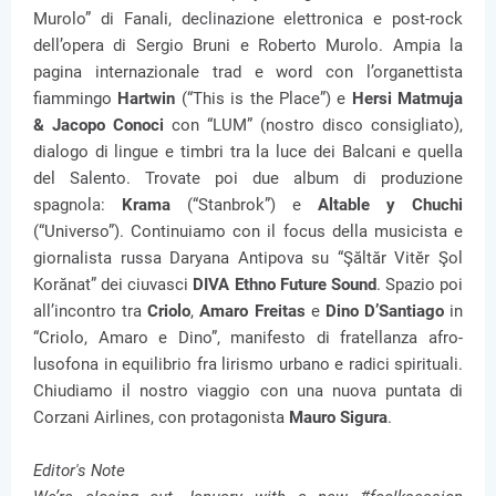
Murolo” di Fanali, declinazione elettronica e post-rock
dell’opera di Sergio Bruni e Roberto Murolo. Ampia la
pagina internazionale trad e word con l’organettista
fiammingo
Hartwin
(“This is the Place”) e
Hersi Matmuja
& Jacopo Conoci
con “LUM” (nostro disco consigliato),
dialogo di lingue e timbri tra la luce dei Balcani e quella
del Salento. Trovate poi due album di produzione
spagnola:
Krama
(“Stanbrok”) e
Altable y Chuchi
(“Universo”). Continuiamo con il focus della musicista e
giornalista russa Daryana Antipova su “Şăltăr Vitĕr Şol
Korănat” dei ciuvasci
DIVA Ethno Future Sound
. Spazio poi
all’incontro tra
Criolo
,
Amaro Freitas
e
Dino D’Santiago
in
“Criolo, Amaro e Dino”, manifesto di fratellanza afro-
lusofona in equilibrio fra lirismo urbano e radici spirituali.
Chiudiamo il nostro viaggio con una nuova puntata di
Corzani Airlines, con protagonista
Mauro Sigura
.
Editor's Note