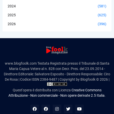
2024
(581)
2025
(625)
2026
(396)
www.blogfoolk.com Testata Registrata presso il Tribunale di Santa
Maria Capua Vetere al n. 828 con Decr. Pres. del 23.09.2014 -
Direttore Editoriale: Salvatore Esposito - Direttore Responsabile: Ciro
De Rosa | Codice ISSN 2384-9487 | Copyright by Blogfoolk © 2026 |
Quest'opera è distribuita con Licenza
Creative Commons
Attribuzione - Non commerciale - Non opere derivate 2.5 Italia
.