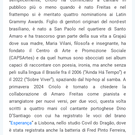
semplicemente, Criolo ha cominciato a cantare in
pubblico più o meno quando è nato Freitas e nel
frattempo si è meritato quattro nominations ai Latin
Grammy Awards. Figlio di genitori originari del nord-est
brasiliano, è nato a San Paolo nel quartiere di Santo
Amaro e ha trascorso gran parte della sua vita a Grajaú
dove sua madre, Maria Vilani, filosofa e insegnante, ha
fondato il Centro di Arte e Promozione Sociale
(CAPSArtes) e da quel humus sono sbocciati sei album
capaci di raccontare con poesia, ironia, ma anche senza
peli sulla lingua il Brasile fra il 2006 (“Ainda Há Tempo”) e
il 2022 (“Sobre Viver”), spaziando dal hip-hop al samba. A
primavera 2024 Criolo è tornato a chiedere la
collaborazione di Amaro Freitas come pianista e
arrangiatore per nuovi versi, per due voci, questa volta
scritti a quattro mani col cantante portoghese Dino
D’Santiago con cui ha registrato le voci del brano
“
Esperança
” a Lisbona, nello studio Covil do Dragão, dove
è stata registrata anche la batteria di Fred Pinto Ferreira,