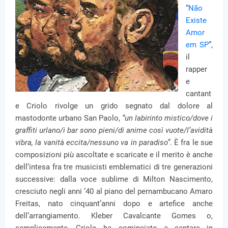
“
Não
Existe
Amor
em SP
”,
il
rapper
e
cantant
e Criolo rivolge un grido segnato dal dolore al
mastodonte urbano San Paolo,
“un labirinto mistico/dove i
graffiti urlano/i bar sono pieni/di anime così vuote/l’avidità
vibra, la vanità eccita/nessuno va in paradiso”
. È fra le sue
composizioni più ascoltate e scaricate e il merito è anche
dell’intesa fra tre musicisti emblematici di tre generazioni
successive: dalla voce sublime di Milton Nascimento,
cresciuto negli anni ‘40 al piano del pernambucano Amaro
Freitas, nato cinquant’anni dopo e artefice anche
dell’arrangiamento. Kleber Cavalcante Gomes o,