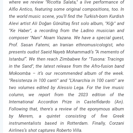
where we review "Ricotta Salata," a live performance of
Alfio Antico, featuring some original compositions, too. In
the world music scene, you’ll find the Turkish-born Kurdish
Alevi artist Ali Doğan Gönültaş first solo album, "Kiğı" and
"Ke Haber", a recording from the Ladino musician and
composer "Nani" Noam Vazana. We have a special guest,
Prof. Sasan Fatemi, an Iranian ethnomusicologist, who
presents oudist Saeid Nayeb Mohammadi’s “A memento of
Istanbul”. We then reach Zimbabwe for "Tusona: Tracings
in the Sand", the latest release from the Afro-fusion band
Mokoomba – it’s our recommended album of the week.
"Resistenza in 100 canti" and "L'Anarchia in 100 canti" are
two volumes edited by Alessio Lega. For the live music
column, we report from the 2023 edition of the
International Accordion Prize in Castelfidardo (An).
Following that, there's a review of the eponymous album
by Merem, a quintet consisting of five Greek
instrumentalists based in Rotterdam. Finally, Corzani
Airlines’s shot captures Roberto Villa.