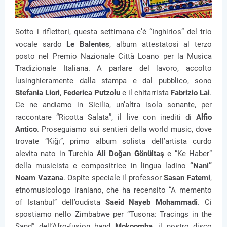
Sotto i riflettori, questa settimana c’è “Inghirios” del trio
vocale sardo
Le Balentes
, album attestatosi al terzo
posto nel Premio Nazionale Città Loano per la Musica
Tradizionale Italiana. A parlare del lavoro, accolto
lusinghieramente dalla stampa e dal pubblico, sono
Stefania Liori
,
Federica Putzolu
e il chitarrista
Fabrizio Lai
.
Ce ne andiamo in Sicilia, un’altra isola sonante, per
raccontare “Ricotta Salata”, il live con inediti di
Alfio
Antico
. Proseguiamo sui sentieri della world music, dove
trovate “Kiğı”, primo album solista dell’artista curdo
alevita nato in Turchia
Ali Doğan Gönültaş
e “Ke Haber”
della musicista e compositrice in lingua ladino
“Nani”
Noam Vazana
. Ospite speciale il professor
Sasan Fatemi
,
etnomusicologo iraniano, che ha recensito “A memento
of Istanbul” dell’oudista
Saeid Nayeb Mohammadi
. Ci
spostiamo nello Zimbabwe per “Tusona: Tracings in the
Sand” dell’Afro-fusion band
Mokoomba
, il nostro disco