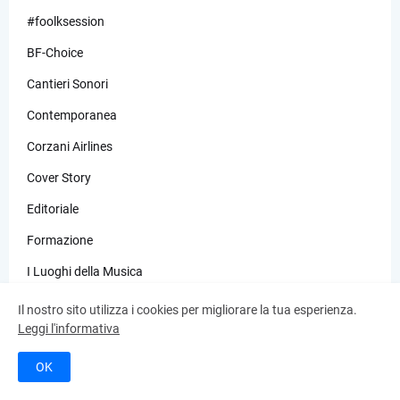
#foolksession
BF-Choice
Cantieri Sonori
Contemporanea
Corzani Airlines
Cover Story
Editoriale
Formazione
I Luoghi della Musica
Idee
Il nostro sito utilizza i cookies per migliorare la tua esperienza.
Leggi l'informativa
Italian Sounds Good
Letture
OK
Memoria