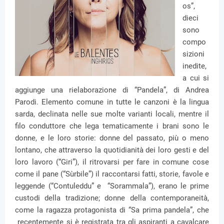
os”,
dieci
sono
compo
sizioni
inedite,
a cui si
aggiunge una rielaborazione di “Pandela”, di Andrea
Parodi. Elemento comune in tutte le canzoni è la lingua
sarda, declinata nelle sue molte varianti locali, mentre il
filo conduttore che lega tematicamente i brani sono le
donne, e le loro storie: donne del passato, più o meno
lontano, che attraverso la quotidianità dei loro gesti e del
loro lavoro (“Giri”), il ritrovarsi per fare in comune cose
come il pane (“Sùrbile”) il raccontarsi fatti, storie, favole e
leggende (“Contuleddu” e “Sorammala”), erano le prime
custodi della tradizione; donne della contemporaneità,
come la ragazza protagonista di “Sa prima pandela”, che
recentemente si è registrata tra gli aspiranti a cavalcare