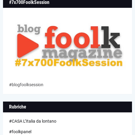
#7x700FoolkSession
#blogfoolksession
Rubriche
#CASA L’Italia da lontano
#foolkpanel