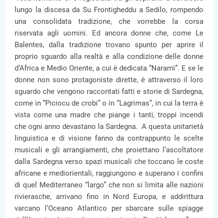
lungo la discesa da Su Frontigheddu a Sedilo, rompendo
una consolidata tradizione, che vorrebbe la corsa
riservata agli uomini. Ed ancora donne che, come Le
Balentes, dalla tradizione trovano spunto per aprire il
proprio sguardo alla realtà e alla condizione delle donne
d’Africa e Medio Oriente, a cui è dedicata “Naramì”. E se le
donne non sono protagoniste dirette, è attraverso il loro
sguardo che vengono raccontati fatti e storie di Sardegna,
come in “Piciocu de crobi” o in “Lagrimas”, in cui la terra è
vista come una madre che piange i tanti, troppi incendi
che ogni anno devastano la Sardegna. A questa unitarietà
linguistica e di visione fanno da contrappunto le scelte
musicali e gli arrangiamenti, che proiettano l’ascoltatore
dalla Sardegna verso spazi musicali che toccano le coste
africane e mediorientali, raggiungono e superano i confini
di quel Mediterraneo “largo” che non si limita alle nazioni
rivierasche, arrivano fino in Nord Europa, e addirittura
varcano l’Oceano Atlantico per sbarcare sulle spiagge