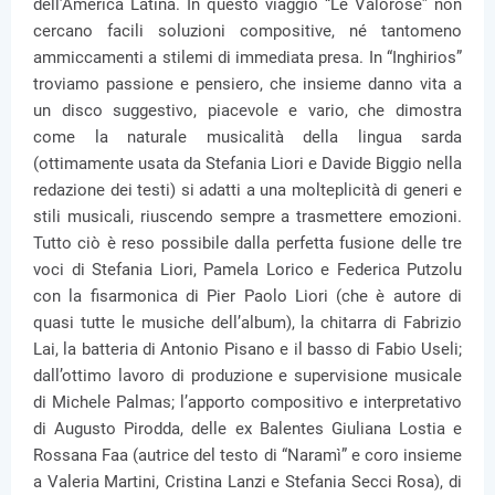
dell’America Latina. In questo viaggio “Le Valorose” non
cercano facili soluzioni compositive, né tantomeno
ammiccamenti a stilemi di immediata presa. In “Inghirios”
troviamo passione e pensiero, che insieme danno vita a
un disco suggestivo, piacevole e vario, che dimostra
come la naturale musicalità della lingua sarda
(ottimamente usata da Stefania Liori e Davide Biggio nella
redazione dei testi) si adatti a una molteplicità di generi e
stili musicali, riuscendo sempre a trasmettere emozioni.
Tutto ciò è reso possibile dalla perfetta fusione delle tre
voci di Stefania Liori, Pamela Lorico e Federica Putzolu
con la fisarmonica di Pier Paolo Liori (che è autore di
quasi tutte le musiche dell’album), la chitarra di Fabrizio
Lai, la batteria di Antonio Pisano e il basso di Fabio Useli;
dall’ottimo lavoro di produzione e supervisione musicale
di Michele Palmas; l’apporto compositivo e interpretativo
di Augusto Pirodda, delle ex Balentes Giuliana Lostia e
Rossana Faa (autrice del testo di “Naramì” e coro insieme
a Valeria Martini, Cristina Lanzi e Stefania Secci Rosa), di