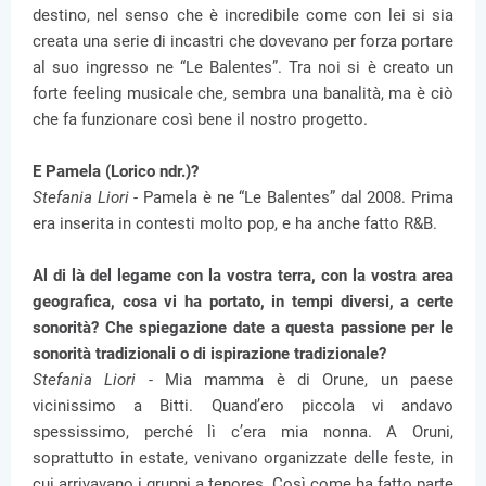
destino, nel senso che è incredibile come con lei si sia
creata una serie di incastri che dovevano per forza portare
al suo ingresso ne “Le Balentes”. Tra noi si è creato un
forte feeling musicale che, sembra una banalità, ma è ciò
che fa funzionare così bene il nostro progetto.
E Pamela (Lorico ndr.)?
Stefania Liori -
Pamela è ne “Le Balentes” dal 2008. Prima
era inserita in contesti molto pop, e ha anche fatto R&B.
Al di là del legame con la vostra terra, con la vostra area
geografica, cosa vi ha portato, in tempi diversi, a certe
sonorità? Che spiegazione date a questa passione per le
sonorità tradizionali o di ispirazione tradizionale?
Stefania Liori -
Mia mamma è di Orune, un paese
vicinissimo a Bitti. Quand’ero piccola vi andavo
spessissimo, perché lì c’era mia nonna. A Oruni,
soprattutto in estate, venivano organizzate delle feste, in
cui arrivavano i gruppi a tenores. Così come ha fatto parte