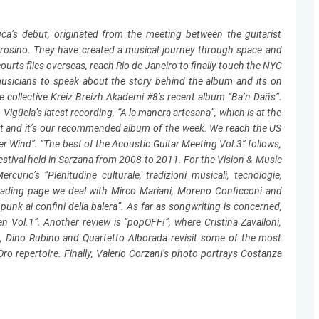
a’s debut, originated from the meeting between the guitarist
rosino. They have created a musical journey through space and
rts flies overseas, reach Rio de Janeiro to finally touch the NYC
usicians to speak about the story behind the album and its on
 collective Kreiz Breizh Akademi #8’s recent album “Ba’n Dañs”.
Vigüela’s latest recording, “A la manera artesana”, which is at the
t and it’s our recommended album of the week. We reach the US
er Wind”. “The best of the Acoustic Guitar Meeting Vol.3” follows,
estival held in Sarzana from 2008 to 2011. For the Vision & Music
curio’s “Plenitudine culturale, tradizioni musicali, tecnologie,
r Reading page we deal with Mirco Mariani, Moreno Conficconi and
punk ai confini della balera”. As far as songwriting is concerned,
n Vol.1”. Another review is “popOFF!”, where Cristina Zavalloni,
ia, Dino Rubino and Quartetto Alborada revisit some of the most
ro repertoire. Finally, Valerio Corzani’s photo portrays Costanza