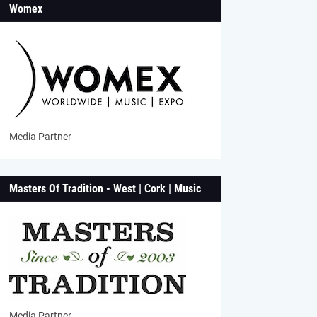
Womex
Media Partner
Masters Of Tradition - West | Cork | Music
Media Partner