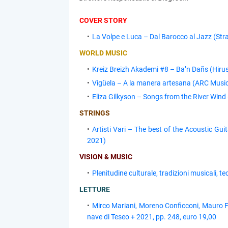
COVER STORY
La Volpe e Luca – Dal Barocco al Jazz (Strad
WORLD MUSIC
Kreiz Breizh Akademi #8 – Ba’n Dañs (Hirust
Vigüela – A la manera artesana (ARC Music
Eliza Gilkyson – Songs from the River Wind
STRINGS
Artisti Vari – The best of the Acoustic Gui
2021)
VISION & MUSIC
Plenitudine culturale, tradizioni musicali, te
LETTURE
Mirco Mariani, Moreno Conficconi, Mauro Fe
nave di Teseo + 2021, pp. 248, euro 19,00