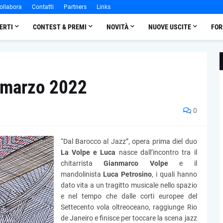
ollabora
Contatti
Partners
Links
ERTI
CONTEST & PREMI
NOVITÀ
NUOVE USCITE
FOR
 marzo 2022
0
“Dal Barocco al Jazz”, opera prima diel duo
La Volpe e Luca
nasce dall’incontro tra il
chitarrista
Gianmarco Volpe
e il
mandolinista
Luca Petrosino
, i quali hanno
dato vita a un tragitto musicale nello spazio
e nel tempo che dalle corti europee del
Settecento vola oltreoceano, raggiunge Rio
de Janeiro e finisce per toccare la scena jazz