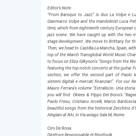
Editor's Note
“From Baroque to Jazz” is duo La Volpe e Luc
Gianmarco Volpe and the mandolinist Luca Pet
time, which from eighteenth century European cou
jazz scene. We have caught up with the two m
stage development. We move to Brittany for the
Then, we head to Castilla-La Mancha, Spain, with 
top of the March Transglobal World Music Char
to focus on Eliza Gilkyson’s “Songs from the Riv
featuring the top-notch concerts at the guitar F
section, we offer the second part of Paolo Mer
sistemi digitali e mercati finanziari”. For ou
Mauro Ferrara’s volume “Extraliscio. Una storia 
you will find Okiees & Pippo Del Bono’s “Ragee
Paolo Fresu, Cristiano Arcelli, Marco Bardosc
beautiful songs from the historical Zecchino d’O
Alegiani at RAI, in Via asiago Sala M, Rome.
Ciro De Rosa
Direttore Responsabile di Blogfoolk