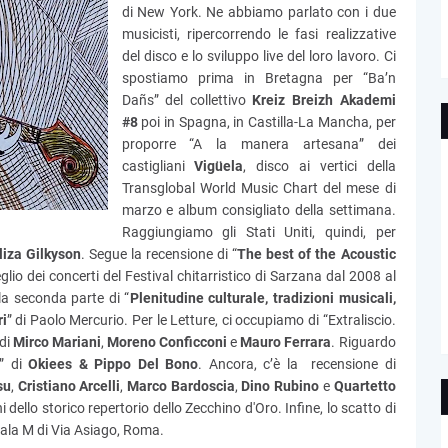
di New York. Ne abbiamo parlato con i due
musicisti, ripercorrendo le fasi realizzative
del disco e lo sviluppo live del loro lavoro. Ci
spostiamo prima in Bretagna per “Ba’n
Dañs” del collettivo
Kreiz Breizh Akademi
#8
poi in Spagna, in Castilla-La Mancha, per
proporre “A la manera artesana” dei
castigliani
Vigüela
, disco ai vertici della
Transglobal World Music Chart del mese di
marzo e album consigliato della settimana.
Raggiungiamo gli Stati Uniti, quindi, per
liza Gilkyson
. Segue la recensione di “
The best of the Acoustic
glio dei concerti del Festival chitarristico di Sarzana dal 2008 al
la seconda parte di “
Plenitudine culturale, tradizioni musicali,
ri
” di Paolo Mercurio. Per le Letture, ci occupiamo di “Extraliscio.
 di
Mirco Mariani
,
Moreno Conficconi
e
Mauro Ferrara
. Riguardo
1” di
Okiees & Pippo Del Bono
. Ancora, c’è la recensione di
su
,
Cristiano Arcelli
,
Marco Bardoscia
,
Dino Rubino
e
Quartetto
 dello storico repertorio dello Zecchino d'Oro. Infine, lo scatto di
Sala M di Via Asiago, Roma.