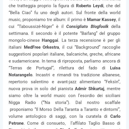
che tratteggia proprio la figura di
Roberto Leydi
, che del
“Bella Ciao” fu uno degli autori. Sul fronte della world
music, proponiamo tre album: il primo è
Mamar Kassey
, il
cui “Taboussizé-Niger” è il
Consigliato Blogfoolk
della
settimana. Il secondo è il potente “Baifang” del gruppo
mongolo-cinese
Hanggai
. La terza recensione è per gli
italiani
MedFree Orkestra
, il cui “Background” raccoglie
suggestioni popolari italiane, balcaniche, greche, africane
e sudamericane. In tema di riproposta, parliamo ancora di
“Terras de Portugal”, rilettura del fado di
Luisa
Notarangelo
. Incastri e rimandi tra tradizione albanese,
repertorio salentino e avant-jazz alimentano “Feksìn”,
nuova prova in solo del pianista
Admir Shkurtaj
, mentre
siamo oltre la world music con l’esordio dei siciliani
Nigga Radio (“‘Na storia”). Dal nostro scaffale
proponiamo “Il Morso Della Taranta a Taranto e dintorni”,
volume antologico di saggi, con la curatela di
Carlo
Petrone
. Come di consueto, l’affilato Taglio Basso di