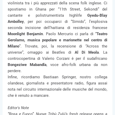
violinista tra i più apprezzati della scena folk inglese. Ci
spostiamo in Ghana per “11th Street, Sekondi” del
cantante e polistrumentista highlife
Gyedu-Blay
Ambolley
, per poi occuparci di “Simido”, l’esplosiva
seconda incisione dell’haitiana di residenza francese
Moonlight Benjamin
. Paolo Mercurio ci parla di “
Teatro
Gerolamo, musica popolare e marionette nel centro di
Milano
”. Trovate, poi, la recensione di “Across the
universe”, omaggio ai Beatles di
Al Di Meola
. La
controcopertina di Valerio Corzani è per il sudafricano
Bongeziwe Mabandla
, voce afro-folk urbana da non
perdere.
Infine, ricordiamo Bastiaan Springer, nostro collega
olandese, giornalista e presentatore radio, figura assai
nota nel circuito internazionale delle musiche del mondo,
che è venuto a mancare.
Editor's Note
“Rosa e Fuoco”, Nuove Tribù Zulù’s fresh release opens a