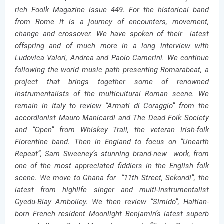
rich Foolk Magazine issue 449. For the historical band
from Rome it is a journey of encounters, movement,
change and crossover. We have spoken of their latest
offspring and of much more in a long interview with
Ludovica Valori, Andrea and Paolo Camerini. We continue
following the world music path presenting Romarabeat, a
project that brings together some of renowned
instrumentalists of the multicultural Roman scene. We
remain in Italy to review “Armati di Coraggio” from the
accordionist Mauro Manicardi and The Dead Folk Society
and “Open” from Whiskey Trail, the veteran Irish-folk
Florentine band. Then in England to focus on “Unearth
Repeat”, Sam Sweeney’s stunning brand-new work, from
one of the most appreciated fiddlers in the English folk
scene. We move to Ghana for “11th Street, Sekondi”, the
latest from highlife singer and multi-instrumentalist
Gyedu-Blay Ambolley. We then review “Simido”, Haitian-
born French resident Moonlight Benjamin’s latest superb