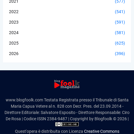
2021
(577)
2022
(541)
2023
(591)
2024
(581)
2025
(625)
2026
(396)
www.blogfoolk.com Testata Registrata presso il Tribunale di Santa
Maria Capua Vetere al n. 828 con Decr. Pres. del 23.09.2014 -
Direttore Editoriale: Salvatore Esposito - Direttore Responsabile: Ciro
De Rosa | Codice ISSN 2384-9487 | Copyright by Blogfoolk © 2026 |
Quest'opera è distribuita con Licenza
Creative Commons