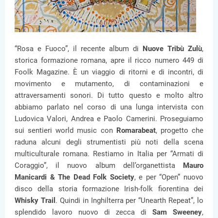
“Rosa e Fuoco”, il recente album di
Nuove Tribù Zulù
,
storica formazione romana, apre il ricco numero 449 di
Foolk Magazine. È un viaggio di ritorni e di incontri, di
movimento e mutamento, di contaminazioni e
attraversamenti sonori. Di tutto questo e molto altro
abbiamo parlato nel corso di una lunga intervista con
Ludovica Valori, Andrea e Paolo Camerini. Proseguiamo
sui sentieri world music con
Romarabeat
, progetto che
raduna alcuni degli strumentisti più noti della scena
multiculturale romana. Restiamo in Italia per “Armati di
Coraggio”, il nuovo album dell’organettista
Mauro
Manicardi & The Dead Folk Society
, e per “Open” nuovo
disco della storia formazione Irish-folk fiorentina dei
Whisky Trail
. Quindi in Inghilterra per “Unearth Repeat”, lo
splendido lavoro nuovo di zecca di
Sam Sweeney
,