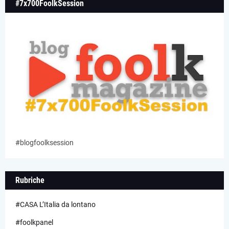
#7x700FoolkSession
#blogfoolksession
Rubriche
#CASA L’Italia da lontano
#foolkpanel