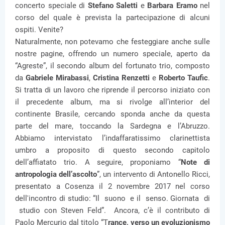
concerto speciale di
Stefano Saletti
e
Barbara Eramo
nel
corso del quale è prevista la partecipazione di alcuni
ospiti. Venite?
Naturalmente, non potevamo che festeggiare anche sulle
nostre pagine, offrendo un numero speciale, aperto da
“Agreste”, il secondo album del fortunato trio, composto
da
Gabriele Mirabassi
,
Cristina Renzetti
e
Roberto Taufic
.
Si tratta di un lavoro che riprende il percorso iniziato con
il precedente album, ma si rivolge all’interior del
continente Brasile, cercando sponda anche da questa
parte del mare, toccando la Sardegna e l’Abruzzo.
Abbiamo intervistato l’indaffaratissimo clarinettista
umbro a proposito di questo secondo capitolo
dell’affiatato trio. A seguire, proponiamo “
Note di
antropologia dell’ascolto
”, un intervento di Antonello Ricci,
presentato a Cosenza il 2 novembre 2017 nel corso
dell'incontro di studio: “Il suono e il senso. Giornata di
studio con Steven Feld”. Ancora, c’è il contributo di
Paolo Mercurio dal titolo “T
rance, verso un evoluzionismo