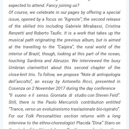
expected to attend. Fancy joining us?
Of course, we celebrate in our pages by offering a special
issue, opened by a focus on “Agreste”, the second release
of the skilled trio including Gabriele Mirabassi, Cristina
Renzetti and Roberto Taufic. It is a work that takes up the
musical path originating the previous album, but is aimed
at the travelling to the “Caipira”, the rural world of the
interior of Brazil, though, looking at this part of the ocean,
touching Sardinia and Abruzzo. We interviewed the busy
Umbrian clarinettist about this second chapter of the
close-knit trio. To follow, we propose “Note di antropologia
dell’ascolto”, an essay by Antonello Ricci, presented in
Cosenza on 2 November 2017 during the day conference
“Il suono e il senso. Giornata di studio con Steven Feld”.
Still, there is the Paolo Mercurio’s contribution entitled
“Trance, verso un evoluzionismo traslazionale bio-ispirato”.
For our Folk Personalities section returns with a long
interview to the ethno-choreologist Placida “Dina” Staro on