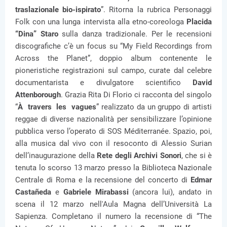
traslazionale bio-ispirato
”. Ritorna la rubrica Personaggi
Folk con una lunga intervista alla etno-coreologa
Placida
“Dina” Staro
sulla danza tradizionale. Per le recensioni
discografiche c’è un focus su “My Field Recordings from
Across the Planet”, doppio album contenente le
pioneristiche registrazioni sul campo, curate dal celebre
documentarista e divulgatore scientifico
David
Attenborough
. Grazia Rita Di Florio ci racconta del singolo
“
À travers les vagues
” realizzato da un gruppo di artisti
reggae di diverse nazionalità per sensibilizzare l’opinione
pubblica verso l’operato di SOS Méditerranée. Spazio, poi,
alla musica dal vivo con il resoconto di Alessio Surian
dell’inaugurazione della
Rete degli Archivi Sonori
, che si è
tenuta lo scorso 13 marzo presso la Biblioteca Nazionale
Centrale di Roma e la recensione del concerto di
Edmar
Castañeda
e
Gabriele Mirabassi
(ancora lui), andato in
scena il 12 marzo nell'Aula Magna dell’Università La
Sapienza. Completano il numero la recensione di “The