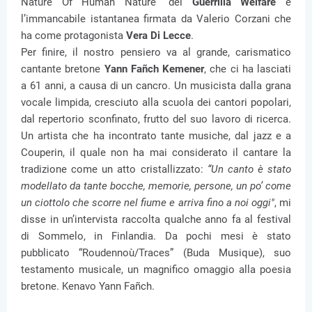
Nature Of Human Nature” dei
Guerrilla Welfare
e
l’immancabile istantanea firmata da Valerio Corzani che
ha come protagonista
Vera Di Lecce
.
Per finire, il nostro pensiero va al grande, carismatico
cantante bretone
Yann Fañch Kemener
, che ci ha lasciati
a 61 anni, a causa di un cancro. Un musicista dalla grana
vocale limpida, cresciuto alla scuola dei cantori popolari,
dal repertorio sconfinato, frutto del suo lavoro di ricerca.
Un artista che ha incontrato tante musiche, dal jazz e a
Couperin, il quale non ha mai considerato il cantare la
tradizione come un atto cristallizzato:
“Un canto è stato
modellato da tante bocche, memorie, persone, un po’ come
un ciottolo che scorre nel fiume e arriva fino a noi oggi"
, mi
disse in un’intervista raccolta qualche anno fa al festival
di Sommelo, in Finlandia. Da pochi mesi è stato
pubblicato “Roudennoù/Traces” (Buda Musique), suo
testamento musicale, un magnifico omaggio alla poesia
bretone. Kenavo Yann Fañch.