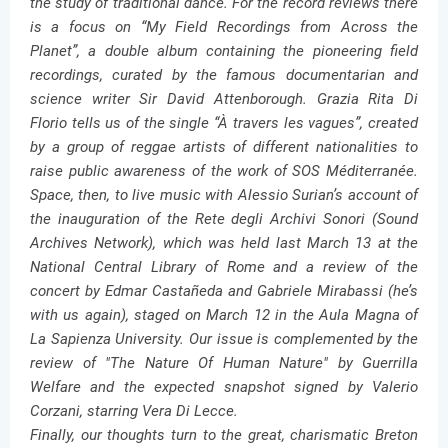
the study of traditional dance. For the record reviews there
is a focus on “My Field Recordings from Across the
Planet”, a double album containing the pioneering field
recordings, curated by the famous documentarian and
science writer Sir David Attenborough.
Grazia Rita Di
Florio tells us of the single “À travers les vagues”, created
by a group of reggae artists of different nationalities to
raise public awareness of the work of SOS Méditerranée.
Space, then, to live music with Alessio Surian’s account of
the inauguration of the Rete degli Archivi Sonori (Sound
Archives Network), which was held last March 13 at the
National Central Library of Rome and a review of the
concert by Edmar Castañeda and Gabriele Mirabassi (he’s
with us again), staged on March 12 in the Aula Magna of
La Sapienza University. Our issue is complemented by the
review of "The Nature Of Human Nature" by Guerrilla
Welfare and the expected snapshot signed by Valerio
Corzani, starring Vera Di Lecce.
Finally, our thoughts turn to the great, charismatic Breton