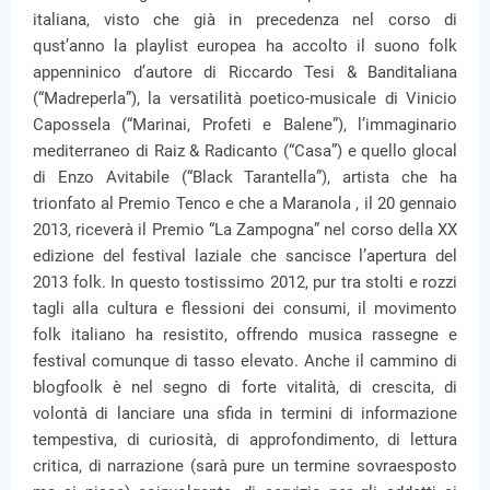
italiana, visto che già in precedenza nel corso di
qust’anno la playlist europea ha accolto il suono folk
appenninico d’autore di Riccardo Tesi & Banditaliana
(“Madreperla”), la versatilità poetico-musicale di Vinicio
Capossela (“Marinai, Profeti e Balene”), l’immaginario
mediterraneo di Raiz & Radicanto (“Casa”) e quello glocal
di Enzo Avitabile (“Black Tarantella”), artista che ha
trionfato al Premio Tenco e che a Maranola , il 20 gennaio
2013, riceverà il Premio “La Zampogna” nel corso della XX
edizione del festival laziale che sancisce l’apertura del
2013 folk. In questo tostissimo 2012, pur tra stolti e rozzi
tagli alla cultura e flessioni dei consumi, il movimento
folk italiano ha resistito, offrendo musica rassegne e
festival comunque di tasso elevato. Anche il cammino di
blogfoolk è nel segno di forte vitalità, di crescita, di
volontà di lanciare una sfida in termini di informazione
tempestiva, di curiosità, di approfondimento, di lettura
critica, di narrazione (sarà pure un termine sovraesposto