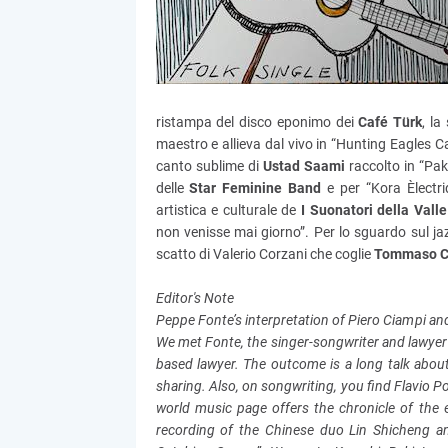
ristampa del disco eponimo dei
Café Türk
, la
maestro e allieva dal vivo in “Hunting Eagles C
canto sublime di
Ustad Saami
raccolto in “Paki
delle
Star Feminine Band
e per “Kora Èlectr
artistica e culturale de
I Suonatori della Vall
non venisse mai giorno”. Per lo sguardo sul j
scatto di Valerio Corzani che coglie
Tommaso Co
Editor's Note
Peppe Fonte’s interpretation of Piero Ciampi an
We met Fonte, the singer-songwriter and lawyer
based lawyer. The outcome is a long talk about
sharing. Also, on songwriting, you find Flavio Pol
world music page offers the chronicle of the 
recording of the Chinese duo Lin Shicheng an