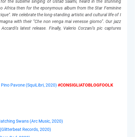
for the sublime singing of Ustad Saami, heard in the stunning
 to Africa then for the eponymous album from the Star Feminine
que". We celebrate the long-standing artistic and cultural life of I
Romagna with their “Che non venga mai venesse giorno”. Our jazz
Accardi’s latest release.
Finally, Valerio Corzani’s pic captures
 Pino Pavone (SquiLibri, 2020)
#CONSIGLIATOBLOGFOOLK
atching Swans (Arc Music, 2020)
(Glitterbeat Records, 2020)