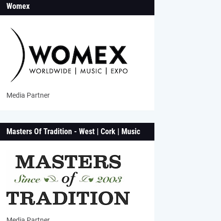
Womex
Media Partner
Masters Of Tradition - West | Cork | Music
Media Partner