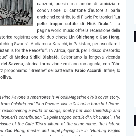
canzoni, poesia ma anche di amicizia e
condivisione. Di canzone d'autore si parla
anche nel contributo di Flavio Poltronieri “
La
pelle troppo sottile di Nick Drake
”. La
pagina world music offre la recensione della
 storica registrazione del duo cinese
Lin Shicheng
e
Gao Hong
,
atching Swans”. Andiamo a Karachi, in Pakistan, per ascoltare il
stan is for the Peaceful”. In Africa, quindi, per il disco d’esordio
ique” di
Madou Sidiki Diabatè
. Celebriamo la longeva vicenda
e del Savena
, storica formazione emiliano-romagnola, con “Che
azz proponiamo “Breathe” del batterista
Fabio Accardi
. Infine, lo
lliva
.
d Pino Pavone’ s repertoires is #FoolkMagazine 479’s cover story.
 from Calabria, and Pino Pavone, also a Calabrian-born but Rome-
 rediscovering a world of songs, poetry but also friendship and
tronieri’s contribution “La pelle troppo sottile di Nick Drake”. The
eissue of the Café Türk’s album of the same name, the historic
d Gao Hong, master and pupil playing live in “Hunting Eagles