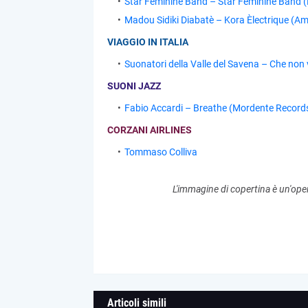
Star Feminine Band – Star Feminine Band 
Madou Sidiki Diabatè – Kora Èlectrique (A
VIAGGIO IN ITALIA
Suonatori della Valle del Savena – Che non
SUONI JAZZ
Fabio Accardi – Breathe (Mordente Record
CORZANI AIRLINES
Tommaso Colliva
L'immagine di copertina è un'ope
Articoli simili