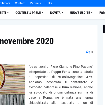
ollabora
Contatti
Partners
Links
ERTI
CONTEST & PREMI
NOVITÀ
NUOVE USCITE
FOR
 novembre 2020
0
"Le canzoni di Piero Ciampi e Pino Pavone"
interpretate da
Peppe Fonte
sono la storia
di copertina di #FoolkMagazine 479.
Abbiamo incontrato il cantautore e
avvocato calabrese e
Pino Pavone
, anche
lui avvocato di origini catanzaresi ma di
base a Roma: ne è nata una lunga
chiacchierata alla riscoperta di un di