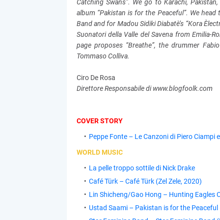
Catching Swans”. We go to Karachi, Pakistan, 
album “Pakistan is for the Peaceful”. We head
Band and for Madou Sidiki Diabatè’s “Kora Èlectri
Suonatori della Valle del Savena from Emilia-
page proposes “Breathe”, the drummer Fabio 
Tommaso Colliva.
Ciro De Rosa
Direttore Responsabile di www.blogfoolk.com
COVER STORY
Peppe Fonte – Le Canzoni di Piero Ciampi e
WORLD MUSIC
La pelle troppo sottile di Nick Drake
Café Türk – Café Türk (Zel Zele, 2020)
Lin Shicheng/Gao Hong – Hunting Eagles C
Ustad Saami – Pakistan is for the Peaceful 