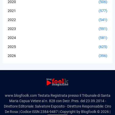
2020
(506)
2021
(577)
2022
(541)
2023
(591)
2024
(581)
2025
(625)
2026
(396)
www.blogfoolk.com Testata Registrata presso il Tribunale di Santa
Maria Capua Vetere al n. 828 con Decr. Pres. del 23.09.2014 -
Direttore Editoriale: Salvatore Esposito - Direttore Responsabile: Ciro
De Rosa | Codice ISSN 2384-9487 | Copyright by Blogfoolk © 2026 |