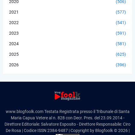
2020
(506)
2021
(577)
2022
(541)
2023
(591)
2024
(581)
2025
(625)
2026
(396)
www.blogfoolk.com Testata Registrata presso il Tribunale di Santa
Maria Capua Vetere al n. 828 con Decr. Pres. del 23.09.2014 -
Direttore Editoriale: Salvatore Esposito - Direttore Responsabile: Ciro
De Rosa | Codice ISSN 2384-9487 | Copyright by Blogfoolk © 2026 |