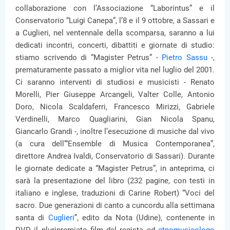
collaborazione con l’Associazione “Laborintus” e il
Conservatorio “Luigi Canepa”, l’8 e il 9 ottobre, a Sassari e
a Cuglieri, nel ventennale della scomparsa, saranno a lui
dedicati incontri, concerti, dibattiti e giornate di studio:
stiamo scrivendo di “Magister Petrus” -
Pietro Sassu
-,
prematuramente passato a miglior vita nel luglio del 2001.
Ci saranno interventi di studiosi e musicisti - Renato
Morelli, Pier Giuseppe Arcangeli, Valter Colle, Antonio
Doro, Nicola Scaldaferri, Francesco Mirizzi, Gabriele
Verdinelli, Marco Quagliarini, Gian Nicola Spanu,
Giancarlo Grandi -, inoltre l’esecuzione di musiche dal vivo
(a cura dell’“Ensemble di Musica Contemporanea”,
direttore Andrea Ivaldi, Conservatorio di Sassari). Durante
le giornate dedicate a “Magister Petrus”, in anteprima, ci
sarà la presentazione del libro (232 pagine, con testi in
italiano e inglese, traduzioni di Carine Robert) “Voci del
sacro. Due generazioni di canto a cuncordu alla settimana
santa di
Cuglieri
’’, edito da Nota (Udine), contenente in