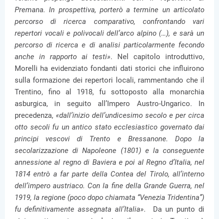
Premana. In prospettiva, porterò a termine un articolato
percorso di ricerca comparativo, confrontando vari
repertori vocali e polivocali dell’arco alpino (…), e sarà un
percorso di ricerca e di analisi particolarmente fecondo
anche in rapporto ai testi»
. Nel capitolo introduttivo,
Morelli ha evidenziato fondanti dati storici che influirono
sulla formazione dei repertori locali, rammentando che il
Trentino, fino al 1918, fu sottoposto alla monarchia
asburgica, in seguito all’Impero Austro-Ungarico. In
precedenza,
«dall’inizio dell’undicesimo secolo e per circa
otto secoli fu un antico stato ecclesiastico governato dai
principi vescovi di Trento e Bressanone. Dopo la
secolarizzazione di Napoleone (1801) e la conseguente
annessione al regno di Baviera e poi al Regno d’Italia, nel
1814 entrò a far parte della Contea del Tirolo, all’interno
dell’impero austriaco. Con la fine della Grande Guerra, nel
1919, la regione (poco dopo chiamata “Venezia Tridentina”)
fu definitivamente assegnata all’Italia»
. Da un punto di