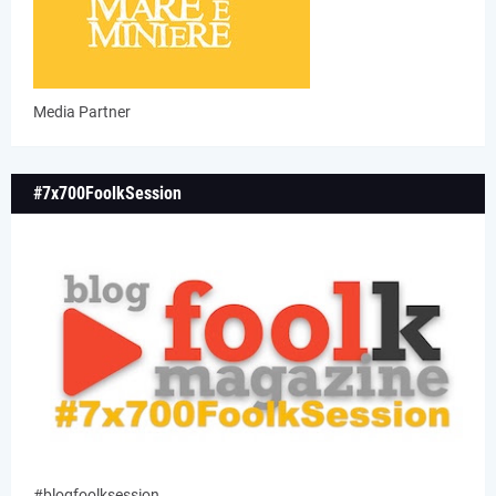
Media Partner
#7x700FoolkSession
#blogfoolksession