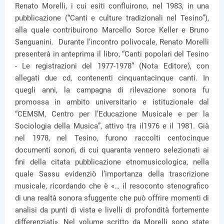
Renato Morelli, i cui esiti confluirono, nel 1983, in una
pubblicazione (“Canti e culture tradizionali nel Tesino”),
alla quale contribuirono Marcello Sorce Keller e Bruno
Sanguanini. Durante l’incontro polivocale, Renato Morelli
presenterà in anteprima il libro, “Canti popolari del Tesino
- Le registrazioni del 1977-1978” (Nota Editore), con
allegati due cd, contenenti cinquantacinque canti. In
quegli anni, la campagna di rilevazione sonora fu
promossa in ambito universitario e istituzionale dal
“CEMSM, Centro per l’Educazione Musicale e per la
Sociologia della Musica”, attivo tra il1976 e il 1981. Già
nel 1978, nel Tesino, furono raccolti centocinque
documenti sonori, di cui quaranta vennero selezionati ai
fini della citata pubblicazione etnomusicologica, nella
quale Sassu evidenziò l’importanza della trascrizione
musicale, ricordando che è «… il resoconto stenografico
di una realtà sonora sfuggente che può offrire momenti di
analisi da punti di vista e livelli di profondità fortemente
differenziati». Nel volume scritto da Morelli sono state