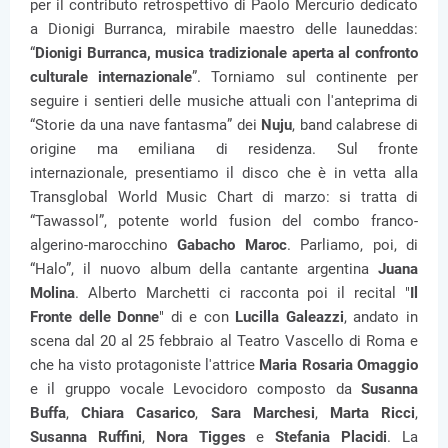
per il contributo retrospettivo di Paolo Mercurio dedicato
a Dionigi Burranca, mirabile maestro delle launeddas:
“
Dionigi Burranca, musica tradizionale aperta al confronto
culturale internazionale
”. Torniamo sul continente per
seguire i sentieri delle musiche attuali con l'anteprima di
“Storie da una nave fantasma” dei
Nuju
, band calabrese di
origine ma emiliana di residenza. Sul fronte
internazionale, presentiamo il disco che è in vetta alla
Transglobal World Music Chart di marzo: si tratta di
“Tawassol”, potente world fusion del combo franco-
algerino-marocchino
Gabacho Maroc
. Parliamo, poi, di
“Halo”, il nuovo album della cantante argentina
Juana
Molina
. Alberto Marchetti ci racconta poi il recital "
Il
Fronte delle Donne
" di e con
Lucilla Galeazzi
, andato in
scena dal 20 al 25 febbraio al Teatro Vascello di Roma e
che ha visto protagoniste l'attrice
Maria Rosaria Omaggio
e il gruppo vocale Levocidoro composto da
Susanna
Buffa
,
Chiara Casarico
,
Sara Marchesi
,
Marta Ricci
,
Susanna Ruffini
,
Nora Tigges
e
Stefania Placidi
. La