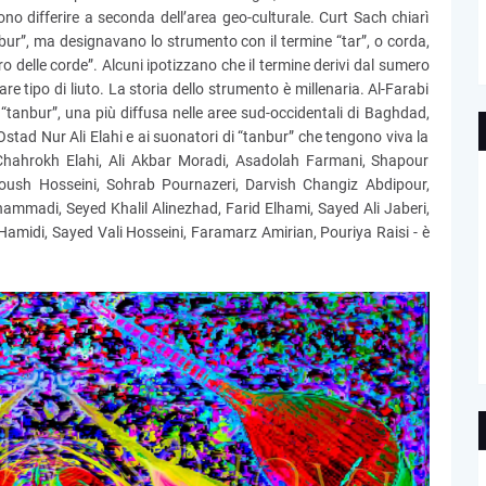
ono differire a seconda dell’area geo-culturale. Curt Sach chiarì
bur”, ma designavano lo strumento con il termine “tar”, o corda,
 delle corde”. Alcuni ipotizzano che il termine derivi dal sumero
re tipo di liuto. La storia dello strumento è millenaria. Al-Farabi
di “tanbur”, una più diffusa nelle aree sud-occidentali di Baghdad,
 Ostad Nur Ali Elahi e ai suonatori di “tanbur” che tengono viva la
i Chahrokh Elahi, Ali Akbar Moradi, Asadolah Farmani, Shapour
oush Hosseini, Sohrab Pournazeri, Darvish Changiz Abdipour,
madi, Seyed Khalil Alinezhad, Farid Elhami, Sayed Ali Jaberi,
Hamidi, Sayed Vali Hosseini, Faramarz Amirian, Pouriya Raisi - è