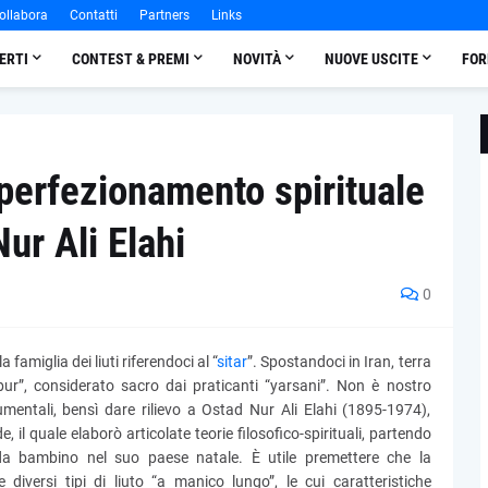
ollabora
Contatti
Partners
Links
ERTI
CONTEST & PREMI
NOVITÀ
NUOVE USCITE
FOR
perfezionamento spirituale
Nur Ali Elahi
0
famiglia dei liuti riferendoci al “
sitar
”. Spostandoci in Iran, terra
nbur”, considerato sacro dai praticanti “yarsani”. Non è nostro
rumentali, bensì dare rilievo a Ostad Nur Ali Elahi (1895-1974),
e, il quale elaborò articolate teorie filosofico-spirituali, partendo
a bambino nel suo paese natale. È utile premettere che la
iversi tipi di liuto “a manico lungo”, le cui caratteristiche