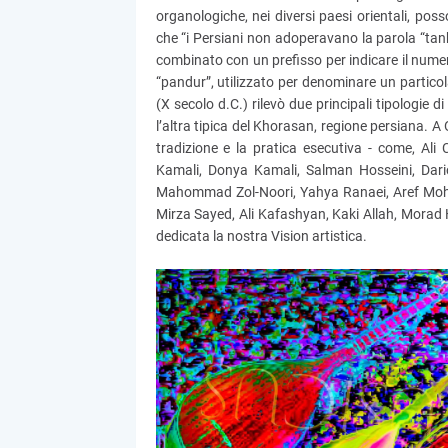
organologiche, nei diversi paesi orientali, poss
che “i Persiani non adoperavano la parola “tan
combinato con un prefisso per indicare il numero
“pandur”, utilizzato per denominare un particola
(X secolo d.C.) rilevò due principali tipologie 
l’altra tipica del Khorasan, regione persiana. A
tradizione e la pratica esecutiva - come, Al
Kamali, Donya Kamali, Salman Hosseini, Dari
Mahommad Zol-Noori, Yahya Ranaei, Aref Moham
Mirza Sayed, Ali Kafashyan, Kaki Allah, Morad 
dedicata la nostra Vision artistica.