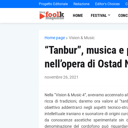
Progetto Editoriale
Redazione
Editor's Choices
C
HOME
FESTIVAL
CONC
Home page
Vision & Music
“Tanbur”, musica e 
nell’opera di Ostad 
novembre 26, 2021
Nella “Vision & Music 4”, avevamo accennato alla 
ricca di tradizioni, daremo ora valore al “ta
obiettivo addentrarci negli aspetti tecnico-st
intellettuale iraniano e suonatore di origini curd
da conoscenze ascetiche sperimentate sin d
denominazione del cordofono può riguardare d