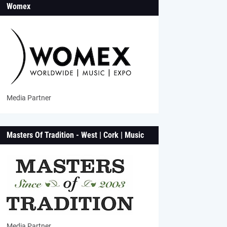
Womex
Media Partner
Masters Of Tradition - West | Cork | Music
Media Partner