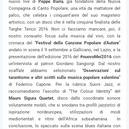
nuovo live di
Peppe Barra
, già fondatore della Nuova
Compagnia di Canto Popolare, una vita da mattatore del
palco, che celebra i cinquant’anni del suo magistero
artistico, con un disco che è nella cinquina finalista delle
Targhe Tenco 2016. Non ci facciamo mancare, poi, il
nostro consueto focus sulla musica dal vivo, con la
cronaca del “
Festival della Canzone Popolare d’Autore
”
andato in scena il 9 settembre a Gallicano, nel Lazio, e la
presentazione dell’edizione 2016 del
#nuovoMei2016
con
un’intervista al patron Giordano Sangiorgi. Dal nostro
scaffale abbiamo selezionato “
Osservazioni sul
tarantismo e altri scritti sulla musica popolare salentina
”
di Federico Capone. Per la rubrica Suoni Jazz, vi
raccomandiamo l’ascolto di “The Colour Identity” del
Mauro Sigura Quartet
, disco dalle coordinate sonore
volutamente mobili, che si snodano tra profili jazzistici di
ispirazione nordeuropea, stilizzazioni di modi
mediorientali e ritmi dell’Africa subsahariana. In
conclusione, lo spaccato sulla scena blues italiana con