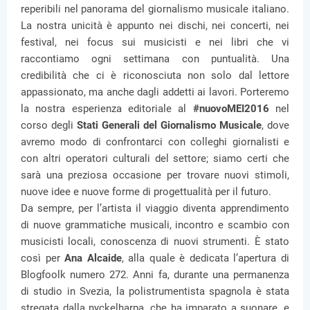
reperibili nel panorama del giornalismo musicale italiano.
La nostra unicità è appunto nei dischi, nei concerti, nei
festival, nei focus sui musicisti e nei libri che vi
raccontiamo ogni settimana con puntualità. Una
credibilità che ci è riconosciuta non solo dal lettore
appassionato, ma anche dagli addetti ai lavori. Porteremo
la nostra esperienza editoriale al
#nuovoMEI2016
nel
corso degli
Stati Generali del Giornalismo Musicale
, dove
avremo modo di confrontarci con colleghi giornalisti e
con altri operatori culturali del settore; siamo certi che
sarà una preziosa occasione per trovare nuovi stimoli,
nuove idee e nuove forme di progettualità per il futuro.
Da sempre, per l’artista il viaggio diventa apprendimento
di nuove grammatiche musicali, incontro e scambio con
musicisti locali, conoscenza di nuovi strumenti. È stato
così per
Ana Alcaide
, alla quale è dedicata l’apertura di
Blogfoolk numero 272. Anni fa, durante una permanenza
di studio in Svezia, la polistrumentista spagnola è stata
stregata dalla nyckelharpa, che ha imparato a suonare, e