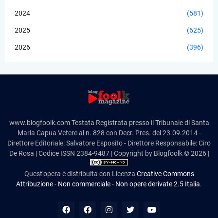
2024
(581)
2025
(625)
2026
(396)
www.blogfoolk.com Testata Registrata presso il Tribunale di Santa
Maria Capua Vetere al n. 828 con Decr. Pres. del 23.09.2014 -
Direttore Editoriale: Salvatore Esposito - Direttore Responsabile: Ciro
De Rosa | Codice ISSN 2384-9487 | Copyright by Blogfoolk © 2026 |
Quest'opera è distribuita con Licenza
Creative Commons
Attribuzione - Non commerciale - Non opere derivate 2.5 Italia
.