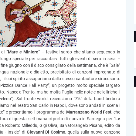
 di “
Mare e Miniere
” – festival sardo che stiamo seguendo in
lungo speciale per raccontarvi tutti gli eventi di sera in sera –
fine giugno con il disco consigliato della settimana, che è “Sale”
 lingua nazionale e dialetto, precipitato di canzoni impregnate di
, il cui spirito assaporiamo dallo stesso cantautore siracusano.
“Pizzica Dance Hall Party”, un progetto molto speciale targato
to. Nasce a Trento, ma ha molta Puglia nelle note e nelle liriche il
eleno”). Sul fronte world, recensiamo “Zik” della band berbera
triamo nel Teatro San Carlo in Napoli, dove sono andati in scena i
to” e presentiamo il programma del
Marranzano World Fest
, che
ettura di questa settimana ci porta di nuovo in Sardegna per “
Le
o da Roberto Milleddu, Gigi Oliva, Salvatorangelo Pisanu, edito da
u - Inside” di
Giovanni Di Cosimo
, quella sulla nuova canzone