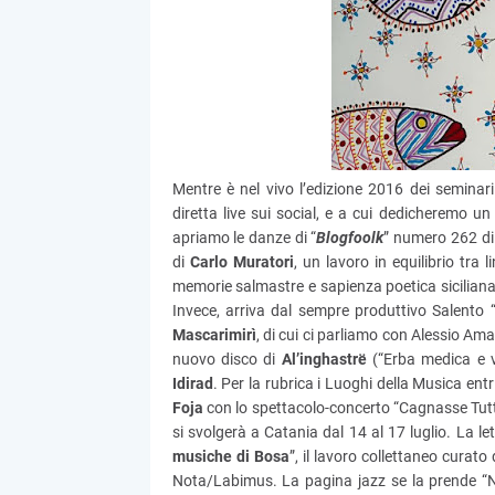
Mentre è nel vivo l’edizione 2016 dei seminari
diretta live sui social, e a cui dedicheremo un 
apriamo le danze di “
Blogfoolk
” numero 262 di 
di
Carlo Muratori
, un lavoro in equilibrio tra
memorie salmastre e sapienza poetica siciliana
Invece, arriva dal sempre produttivo Salento 
Mascarimirì
, di cui ci parliamo con Alessio Ama
nuovo disco di
Al’inghastrë
(“Erba medica e v
Idirad
. Per la rubrica i Luoghi della Musica en
Foja
con lo spettacolo-concerto “Cagnasse Tut
si svolgerà a Catania dal 14 al 17 luglio. La l
musiche di Bosa
”, il lavoro collettaneo curat
Nota/Labimus. La pagina jazz se la prende “N