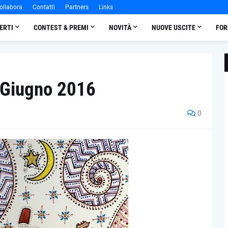
ollabora
Contatti
Partners
Links
ERTI
CONTEST & PREMI
NOVITÀ
NUOVE USCITE
FOR
 Giugno 2016
0