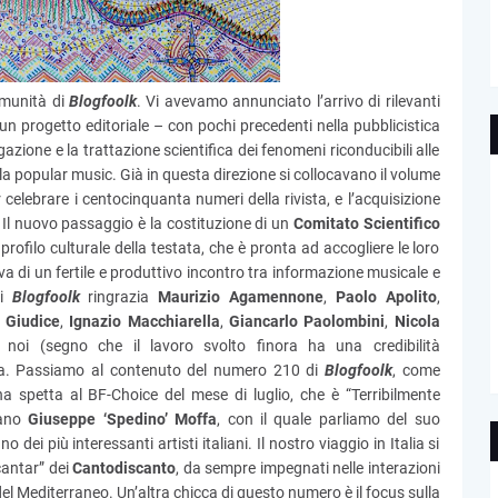
omunità di
Blogfoolk
. Vi avevamo annunciato l’arrivo di rilevanti
un progetto editoriale – con pochi precedenti nella pubblicistica
azione e la trattazione scientifica dei fenomeni riconducibili alle
la popular music. Già in questa direzione si collocavano il volume
er celebrare i centocinquanta numeri della rivista, e l’acquisizione
 Il nuovo passaggio è la costituzione di un
Comitato Scientifico
rofilo culturale della testata, che è pronta ad accogliere le loro
iva di un fertile e produttivo incontro tra informazione musicale e
di
Blogfoolk
ringrazia
Maurizio Agamennone
,
Paolo Apolito
,
 Giudice
,
Ignazio Macchiarella
,
Giancarlo Paolombini
,
Nicola
 noi (segno che il lavoro svolto finora ha una credibilità
sta. Passiamo al contenuto del numero 210 di
Blogfoolk
, come
a spetta al BF-Choice del mese di luglio, che è “Terribilmente
sano
Giuseppe ‘Spedino’ Moffa
, con il quale parliamo del suo
ei più interessanti artisti italiani. Il nostro viaggio in Italia si
antar” dei
Cantodiscanto
, da sempre impegnati nelle interazioni
del Mediterraneo. Un’altra chicca di questo numero è il focus sulla