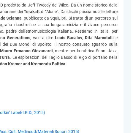
”, CD prodotto da Jeff Tweedy dei Wilco. Da un nome storico della
sahariane dei
Terakaft
di “Alone”. Dai dischi passiamo alle letture
ndo Scianna
, pubblicato da SquiLibri. Si tratta di un percorso sul
tografia ricostruisce la sua lunga amicizia e il vivace percorso
ano, padre dell’etnomusicologia italiana. Restiamo in Italia, per
ano Generations
, vale a dire
Louis Bacalov
,
Rita Marcotulli
e
val dei Due Mondi di Spoleto. Il nostro consueto sguardo sulla
i
Mauro Ermanno Giovanardi
, mentre per la rubrica Suoni Jazz,
Turra
. Le esplorazioni del Taglio Basso di Rigo ci portano nella
idon Kremer
and Kremerata Baltica
.
kin’ Label/I.R.D., 2015)
ss. Cult. Medinsud/Materiali Sonori, 2015)