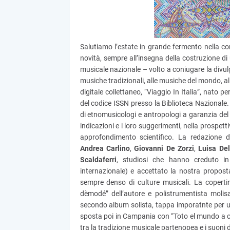
Salutiamo l’estate in grande fermento nella c
novità, sempre all’insegna della costruzione di 
musicale nazionale – volto a coniugare la divulg
musiche tradizionali, alle musiche del mondo, al
digitale collettaneo, “Viaggio In Italia”, nato p
del codice ISSN presso la Biblioteca Nazionale.
di etnomusicologi e antropologi a garanzia del p
indicazioni e i loro suggerimenti, nella prospett
approfondimento scientifico. La redazione 
Andrea Carlino
,
Giovanni De Zorzi
,
Luisa Del
Scaldaferri
, studiosi che hanno creduto in
internazionale) e accettato la nostra propo
sempre denso di culture musicali. La copertin
dèmodé” dell’autore e polistrumentista moli
secondo album solista, tappa imporatnte per uno d
sposta poi in Campania con “Toto el mundo a c
tra la tradizione musicale partenopea e i suoni 