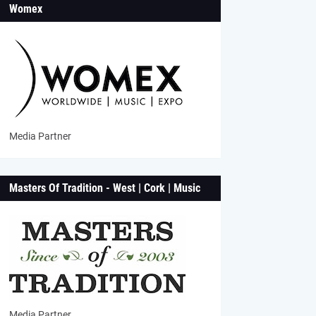
Womex
Media Partner
Masters Of Tradition - West | Cork | Music
Media Partner