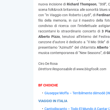
nuova incisione di
Richard Thompson
, “Still
scena folk&rock britannica alle sonorità blues 
con “In Viaggio con Roberto Leydi”, di
Ferdina
filo della memoria, in cui il maestro della fo
condiviso di ricerca con l’intellettuale astigi
raccontarvi lo straordinario concerto di
3 Pi
Alberto Pizzo
, tenutosi all’interno del Festi
canzone d’autore è dedicato a “Il Mio Stile” d
presentiamo “Azimuth” del chitarrista
Alberto 
musica contemporanea di “New Seasons”, di
G
Ciro De Rosa
Direttore Responsabile di www.blogfoolk.com
BF CHOICHE
Giuseppe Moffa – Terribilmente démodé (Wor
VIAGGIO IN ITALIA
Cantodiscanto – Todo El Mundo A Cantar (A