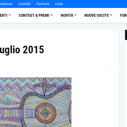
ollabora
Contatti
Partners
Links
ERTI
CONTEST & PREMI
NOVITÀ
NUOVE USCITE
FOR
uglio 2015