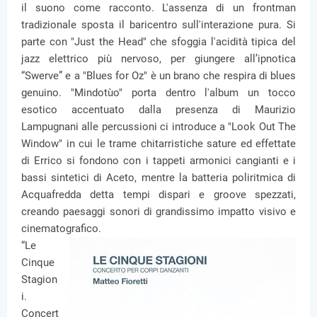
il suono come racconto. L'assenza di un frontman
tradizionale sposta il baricentro sull'interazione pura. Si
parte con "Just the Head" che sfoggia l'acidità tipica del
jazz elettrico più nervoso, per giungere all’ipnotica
“Swerve” e a "Blues for Oz" è un brano che respira di blues
genuino. "Mindotùo" porta dentro l'album un tocco
esotico accentuato dalla presenza di Maurizio
Lampugnani alle percussioni ci introduce a "Look Out The
Window" in cui le trame chitarristiche sature ed effettate
di Errico si fondono con i tappeti armonici cangianti e i
bassi sintetici di Aceto, mentre la batteria poliritmica di
Acquafredda detta tempi dispari e groove spezzati,
creando paesaggi sonori di grandissimo impatto visivo e
cinematografico.
“Le
Cinque
Stagion
i.
Concert