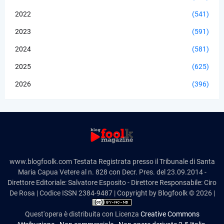
2022
(541)
2023
(591)
2024
(581)
2025
(625)
2026
(396)
www.blogfoolk.com Testata Registrata presso il Tribunale di Santa
Maria Capua Vetere al n. 828 con Decr. Pres. del 23.09.2014 -
Direttore Editoriale: Salvatore Esposito - Direttore Responsabile: Ciro
De Rosa | Codice ISSN 2384-9487 | Copyright by Blogfoolk © 2026 |
Quest'opera è distribuita con Licenza
Creative Commons