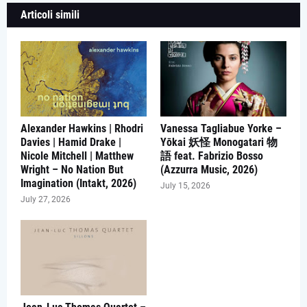
Articoli simili
Alexander Hawkins | Rhodri
Vanessa Tagliabue Yorke –
Davies | Hamid Drake |
Yōkai 妖怪 Monogatari 物
Nicole Mitchell | Matthew
語 feat. Fabrizio Bosso
Wright – No Nation But
(Azzurra Music, 2026)
Imagination (Intakt, 2026)
July 15, 2026
July 27, 2026