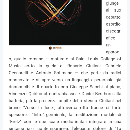
giunge
al suo
debutto
esordio
discogr
afico:
un
approd
o, quello romano — maturato al Saint Louis College of
Music sotto la guida di Rosario Giuliani, Gabriele
Ceccarelli e Antonio Solimene — che parte da radici
moscovite e si apre verso un linguaggio personale già
riconoscibile. Il quartetto con Giuseppe Sacchi al piano,
Vincenzo Quirico al contrabbasso e Daniel Besthorn alla
batteria, più la presenza ospite dello stesso Giuliani nel
brano "Verso la luce", attraversa otto tracce di forte
spessore: l'"Intro" germinale, la meditazione modale di
"Eretz" con le sue scale mediorientali integrate in una
sintassi jazz contemporanea, l'elegante dolore di "To