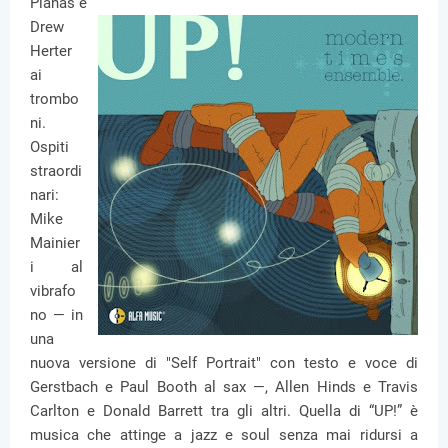
Planas e
Drew
Herter
ai
trombo
ni.
Ospiti
straordi
nari:
Mike
Mainier
i al
vibrafo
no — in
una
nuova versione di "Self Portrait" con testo e voce di
Gerstbach e Paul Booth al sax —, Allen Hinds e Travis
Carlton e Donald Barrett tra gli altri. Quella di “UP!” è
musica che attinge a jazz e soul senza mai ridursi a