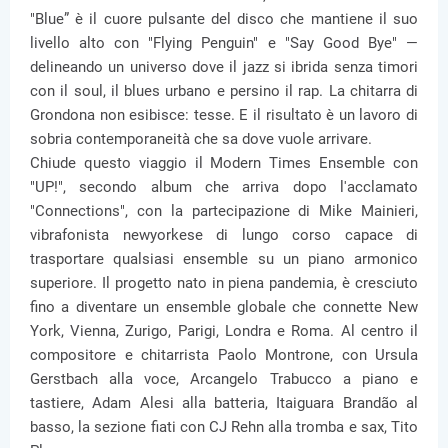
"Blue” è il cuore pulsante del disco che mantiene il suo
livello alto con "Flying Penguin" e "Say Good Bye" —
delineando un universo dove il jazz si ibrida senza timori
con il soul, il blues urbano e persino il rap. La chitarra di
Grondona non esibisce: tesse. E il risultato è un lavoro di
sobria contemporaneità che sa dove vuole arrivare.
Chiude questo viaggio il Modern Times Ensemble con
"UP!", secondo album che arriva dopo l'acclamato
"Connections", con la partecipazione di Mike Mainieri,
vibrafonista newyorkese di lungo corso capace di
trasportare qualsiasi ensemble su un piano armonico
superiore. Il progetto nato in piena pandemia, è cresciuto
fino a diventare un ensemble globale che connette New
York, Vienna, Zurigo, Parigi, Londra e Roma. Al centro il
compositore e chitarrista Paolo Montrone, con Ursula
Gerstbach alla voce, Arcangelo Trabucco a piano e
tastiere, Adam Alesi alla batteria, Itaiguara Brandão al
basso, la sezione fiati con CJ Rehn alla tromba e sax, Tito