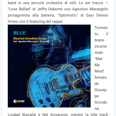
band in una piccola orchestra di stili. Le sei tracce —
"Love Ballad" di Jeffry Osborne con Agostino Marangolo
protagonista alla batteria, "Optimistic" di Gary Dennis
Hines con il featuring del rapper
Tormen
to, il
brano
strume
ntale
"Mar
My
Mind"
firmato
da
Giusep
pe
Grondo
na,
Lisabel Biscaldi e Nik Kovacevic, mentre la title track