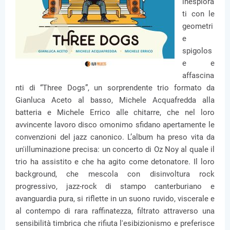
inesplora
ti con le
geometri
e
spigolos
e e
affascina
nti di “Three Dogs”, un sorprendente trio formato da
Gianluca Aceto al basso, Michele Acquafredda alla
batteria e Michele Errico alle chitarre, che nel loro
avvincente lavoro disco omonimo sfidano apertamente le
convenzioni del jazz canonico. L’album ha preso vita da
un'illuminazione precisa: un concerto di Oz Noy al quale il
trio ha assistito e che ha agito come detonatore. Il loro
background, che mescola con disinvoltura rock
progressivo, jazz-rock di stampo canterburiano e
avanguardia pura, si riflette in un suono ruvido, viscerale e
al contempo di rara raffinatezza, filtrato attraverso una
sensibilità timbrica che rifiuta l'esibizionismo e preferisce