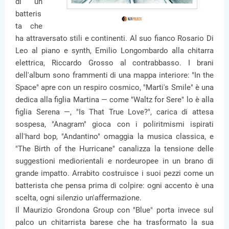
di un
batteris
ta che
ha attraversato stili e continenti. Al suo fianco Rosario Di
Leo al piano e synth, Emilio Longombardo alla chitarra
elettrica, Riccardo Grosso al contrabbasso. I brani
dell'album sono frammenti di una mappa interiore: "In the
Space" apre con un respiro cosmico, "Marti's Smile" è una
dedica alla figlia Martina — come "Waltz for Sere" lo è alla
figlia Serena —, "Is That True Love?", carica di attesa
sospesa, "Anagram" gioca con i poliritmismi ispirati
all'hard bop, "Andantino" omaggia la musica classica, e
"The Birth of the Hurricane" canalizza la tensione delle
suggestioni mediorientali e nordeuropee in un brano di
grande impatto. Arrabito costruisce i suoi pezzi come un
batterista che pensa prima di colpire: ogni accento è una
scelta, ogni silenzio un'affermazione.
Il Maurizio Grondona Group con "Blue" porta invece sul
palco un chitarrista barese che ha trasformato la sua