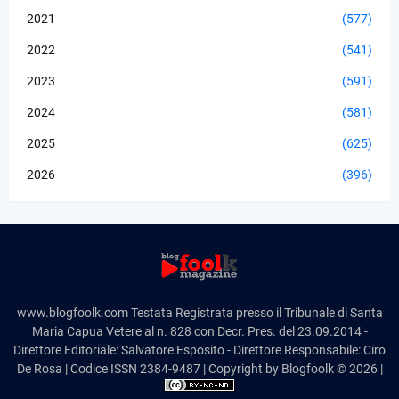
2021
(577)
2022
(541)
2023
(591)
2024
(581)
2025
(625)
2026
(396)
www.blogfoolk.com Testata Registrata presso il Tribunale di Santa
Maria Capua Vetere al n. 828 con Decr. Pres. del 23.09.2014 -
Direttore Editoriale: Salvatore Esposito - Direttore Responsabile: Ciro
De Rosa | Codice ISSN 2384-9487 | Copyright by Blogfoolk © 2026 |