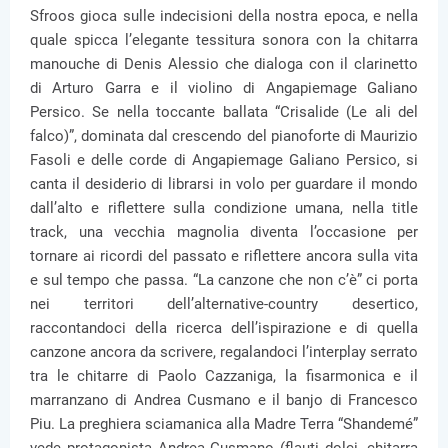
Sfroos gioca sulle indecisioni della nostra epoca, e nella
quale spicca l’elegante tessitura sonora con la chitarra
manouche di Denis Alessio che dialoga con il clarinetto
di Arturo Garra e il violino di Angapiemage Galiano
Persico. Se nella toccante ballata “Crisalide (Le ali del
falco)”, dominata dal crescendo del pianoforte di Maurizio
Fasoli e delle corde di Angapiemage Galiano Persico, si
canta il desiderio di librarsi in volo per guardare il mondo
dall’alto e riflettere sulla condizione umana, nella title
track, una vecchia magnolia diventa l’occasione per
tornare ai ricordi del passato e riflettere ancora sulla vita
e sul tempo che passa. “La canzone che non c’è” ci porta
nei territori dell’alternative-country desertico,
raccontandoci della ricerca dell’ispirazione e di quella
canzone ancora da scrivere, regalandoci l’interplay serrato
tra le chitarre di Paolo Cazzaniga, la fisarmonica e il
marranzano di Andrea Cusmano e il banjo di Francesco
Piu. La preghiera sciamanica alla Madre Terra “Shandemé”
vede protagonista Andrea Cusmano (flauti dolci, chitarra