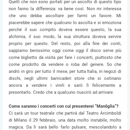
Quelli che non sono portati per un ascolto di questo tipo
non fanno la differenza: va bene così. Non mi interessa
che uno debba ascoltare per farmi un favore. Mi
piacerebbe sapere che qualcuno lo ascolta e si emoziona
perché il suo compito doveva essere questo, la sua
alchimia, il suo modo, la sua struttura doveva servire
proprio per questo. Del resto, poi alla fine dei conti,
sappiamo benissimo oggi come oggi il disco serve più
come biglietto da visita per fare i concerti, piuttosto che
come prodotto da vendere o roba del genere. So che
andrò in giro per tutto il mese, per tutta Italia, in negozi di
dischi, negli ultimi barricaderi store che si ostinano
ancora a vendere i vinili e sarò lì felicemente a
presentarlo. Credo che a qualcuno riuscirò ad arrivare.
Come saranno i concerti con cui presenterei “Manõglia”?
Ci sarà un tour teatrale che partirà dal Teatro Arcimboldi
di Milano il 29 febbraio, una data molto instabile, molto
magica. Da lì sarà bello farlo pulsare, mescolandolo a