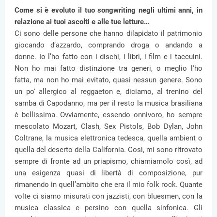
Come si è evoluto il tuo songwriting negli ultimi anni, in
relazione ai tuoi ascolti e alle tue letture…
Ci sono delle persone che hanno dilapidato il patrimonio
giocando d’azzardo, comprando droga o andando a
donne. Io l’ho fatto con i dischi, i libri, i film e i taccuini.
Non ho mai fatto distinzione tra generi, o meglio l'ho
fatta, ma non ho mai evitato, quasi nessun genere. Sono
un po' allergico al reggaeton e, diciamo, al trenino del
samba di Capodanno, ma per il resto la musica brasiliana
è bellissima. Ovviamente, essendo onnivoro, ho sempre
mescolato Mozart, Clash, Sex Pistols, Bob Dylan, John
Coltrane, la musica elettronica tedesca, quella ambient o
quella del deserto della California. Così, mi sono ritrovato
sempre di fronte ad un priapismo, chiamiamolo così, ad
una esigenza quasi di libertà di composizione, pur
rimanendo in quell’ambito che era il mio folk rock. Quante
volte ci siamo misurati con jazzisti, con bluesmen, con la
musica classica e persino con quella sinfonica. Gli