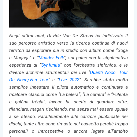
Negli ultimi anni, Davide Van De Sfroos ha indirizzato il
suo percorso artistico verso la ricerca continua di nuovi
territori da esplorare sia in studio con album come “Goga
e Magoga” e “
Maader Folk
”, sul palco con la significativa
esperienza di “
Synfuniia
” con l’orchestra sinfonica, e le
diverse alchimie strumentali dei live “
Quanti Nocc. Tour
De Nocc/Van Tour
” e “
Live 2022
”. Sarebbe stato molto
semplice innestare il pilota automatico e continuare a
ricalcare classici come “La balèra”, “La curiera” e “Pulènta
e galèna frègia”, invece ha scelto di guardare oltre,
rilanciare, magari rischiando, ma senza mai essere uguale
a sé stesso. Parallelamente alle canzoni pubblicate nei
dischi, tante altre sono rimaste nel cassetto perché troppo
personali o introspettive o ancora legate all’ambito