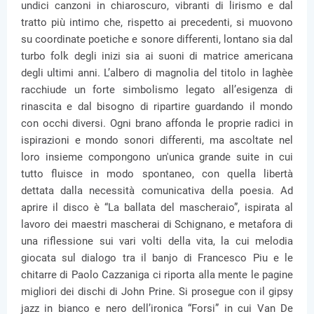
undici canzoni in chiaroscuro, vibranti di lirismo e dal
tratto più intimo che, rispetto ai precedenti, si muovono
su coordinate poetiche e sonore differenti, lontano sia dal
turbo folk degli inizi sia ai suoni di matrice americana
degli ultimi anni. L’albero di magnolia del titolo in laghèe
racchiude un forte simbolismo legato all’esigenza di
rinascita e dal bisogno di ripartire guardando il mondo
con occhi diversi. Ogni brano affonda le proprie radici in
ispirazioni e mondo sonori differenti, ma ascoltate nel
loro insieme compongono un'unica grande suite in cui
tutto fluisce in modo spontaneo, con quella libertà
dettata dalla necessità comunicativa della poesia. Ad
aprire il disco è “La ballata del mascheraio”, ispirata al
lavoro dei maestri mascherai di Schignano, e metafora di
una riflessione sui vari volti della vita, la cui melodia
giocata sul dialogo tra il banjo di Francesco Piu e le
chitarre di Paolo Cazzaniga ci riporta alla mente le pagine
migliori dei dischi di John Prine. Si prosegue con il gipsy
jazz in bianco e nero dell’ironica “Forsi” in cui Van De