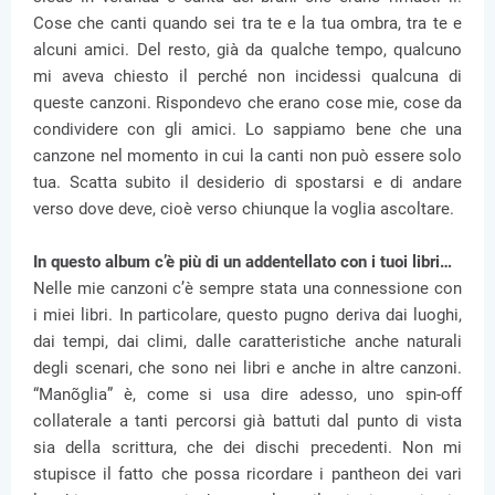
Cose che canti quando sei tra te e la tua ombra, tra te e
alcuni amici. Del resto, già da qualche tempo, qualcuno
mi aveva chiesto il perché non incidessi qualcuna di
queste canzoni. Rispondevo che erano cose mie, cose da
condividere con gli amici. Lo sappiamo bene che una
canzone nel momento in cui la canti non può essere solo
tua. Scatta subito il desiderio di spostarsi e di andare
verso dove deve, cioè verso chiunque la voglia ascoltare.
In questo album c’è più di un addentellato con i tuoi libri…
Nelle mie canzoni c’è sempre stata una connessione con
i miei libri. In particolare, questo pugno deriva dai luoghi,
dai tempi, dai climi, dalle caratteristiche anche naturali
degli scenari, che sono nei libri e anche in altre canzoni.
“Manõglia” è, come si usa dire adesso, uno spin-off
collaterale a tanti percorsi già battuti dal punto di vista
sia della scrittura, che dei dischi precedenti. Non mi
stupisce il fatto che possa ricordare i pantheon dei vari