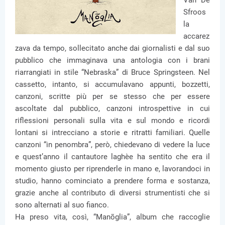
Sfroos
la
accarez
zava da tempo, sollecitato anche dai giornalisti e dal suo
pubblico che immaginava una antologia con i brani
riarrangiati in stile “Nebraska” di Bruce Springsteen. Nel
cassetto, intanto, si accumulavano appunti, bozzetti,
canzoni, scritte più per se stesso che per essere
ascoltate dal pubblico, canzoni introspettive in cui
riflessioni personali sulla vita e sul mondo e ricordi
lontani si intrecciano a storie e ritratti familiari. Quelle
canzoni “in penombra”, però, chiedevano di vedere la luce
e quest’anno il cantautore laghèe ha sentito che era il
momento giusto per riprenderle in mano e, lavorandoci in
studio, hanno cominciato a prendere forma e sostanza,
grazie anche al contributo di diversi strumentisti che si
sono alternati al suo fianco.
Ha preso vita, così, “Manõglia”, album che raccoglie