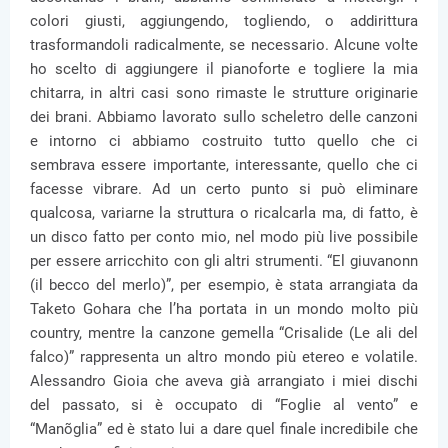
colori giusti, aggiungendo, togliendo, o addirittura
trasformandoli radicalmente, se necessario. Alcune volte
ho scelto di aggiungere il pianoforte e togliere la mia
chitarra, in altri casi sono rimaste le strutture originarie
dei brani. Abbiamo lavorato sullo scheletro delle canzoni
e intorno ci abbiamo costruito tutto quello che ci
sembrava essere importante, interessante, quello che ci
facesse vibrare. Ad un certo punto si può eliminare
qualcosa, variarne la struttura o ricalcarla ma, di fatto, è
un disco fatto per conto mio, nel modo più live possibile
per essere arricchito con gli altri strumenti. “El giuvanonn
(il becco del merlo)”, per esempio, è stata arrangiata da
Taketo Gohara che l’ha portata in un mondo molto più
country, mentre la canzone gemella “Crisalide (Le ali del
falco)” rappresenta un altro mondo più etereo e volatile.
Alessandro Gioia che aveva già arrangiato i miei dischi
del passato, si è occupato di “Foglie al vento” e
“Manõglia” ed è stato lui a dare quel finale incredibile che