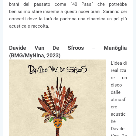
brani del passato come “40 Pass” che potrebbe
benissimo stare insieme a questi nuovi brani. Saranno dei
concerti dove la farà da padrona una dinamica un po’ più
acustica e raccolta.
Davide Van De Sfroos – Manõglia
(BMG/MyNina, 2023)
L’idea di
realizza
re un
disco
dalle
atmosf
ere
acustic
he
Davide
Van De