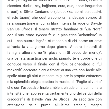
classica, duduk, ney, bağlama, cura, oud, oboe languedoc
e cori) e Silvio Centamore (darabukka, semi percussivi,
effetto tuono) che costruiscono un landscape sonoro di
rara suggestione in cui si libra intensa la voce di Davide
Van De Sfroos. Il tenero ritratto familiare di “Zia Nora”
con il suo ritmo zydeco fa e la pianistica “Ankainkoo” in
cui il cantautore laghèe ci racconta di chi come un eroe
affronta la vita giorno dopo giorno. Ancora i ricordi di
famiglia affiorano ne “El giuvanonn (il becco del merlo)”,
una ballata acustica per archi, pianoforte e corde che ci
conduce verso il finale con il folk psichedelico di “El
mekanik” dedicata a chi a fronte di una vita non facile alle
spalle aiuta gli altri a rendere migliore la propria esistenza
e la splendida elegia poetica in musica di “Foglie al vento”
che con l’evocativo finale ambient chiude un album di rara
intensità che rappresenta certamente uno dei vertici della
discografia di Davide Van De Sfroos. Da ascoltare con
attenzione dalla prima all’ultima traccia, magari