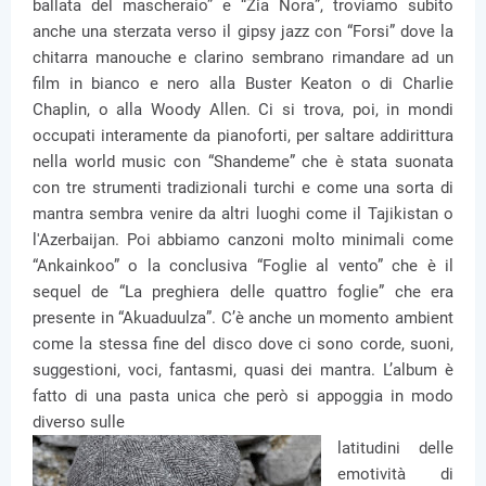
ballata del mascheraio” e “Zia Nora”, troviamo subito
anche una sterzata verso il gipsy jazz con “Forsi” dove la
chitarra manouche e clarino sembrano rimandare ad un
film in bianco e nero alla Buster Keaton o di Charlie
Chaplin, o alla Woody Allen. Ci si trova, poi, in mondi
occupati interamente da pianoforti, per saltare addirittura
nella world music con “Shandeme” che è stata suonata
con tre strumenti tradizionali turchi e come una sorta di
mantra sembra venire da altri luoghi come il Tajikistan o
l'Azerbaijan. Poi abbiamo canzoni molto minimali come
“Ankainkoo” o la conclusiva “Foglie al vento” che è il
sequel de “La preghiera delle quattro foglie” che era
presente in “Akuaduulza”. C’è anche un momento ambient
come la stessa fine del disco dove ci sono corde, suoni,
suggestioni, voci, fantasmi, quasi dei mantra. L’album è
fatto di una pasta unica che però si appoggia in modo
diverso sulle
latitudini delle
emotività di