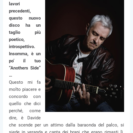
lavori
precedenti,
questo nuovo
disco ha un
taglio più
poetico,
introspettivo.
Insomma, è un
po’ il tuo
“Anothers Side”
…
Questo mi fa
molto piacere e
concordo con
quello che dici
perché, come
dire, è Davide
che scende per un attimo dalla baraonda del palco, si
siede in veranda e canta dei brani che erano rimasti lì.