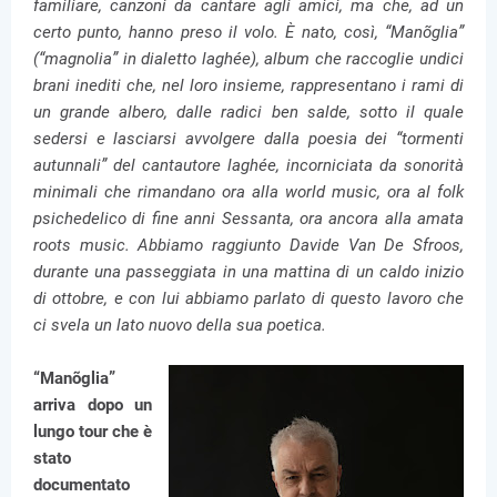
familiare, canzoni da cantare agli amici, ma che, ad un
certo punto, hanno preso il volo. È nato, così, “Manõglia”
(“magnolia” in dialetto laghée), album che raccoglie undici
brani inediti che, nel loro insieme, rappresentano i rami di
un grande albero, dalle radici ben salde, sotto il quale
sedersi e lasciarsi avvolgere dalla poesia dei “tormenti
autunnali” del cantautore laghée, incorniciata da sonorità
minimali che rimandano ora alla world music, ora al folk
psichedelico di fine anni Sessanta, ora ancora alla amata
roots music. Abbiamo raggiunto Davide Van De Sfroos,
durante una passeggiata in una mattina di un caldo inizio
di ottobre, e con lui abbiamo parlato di questo lavoro che
ci svela un lato nuovo della sua poetica.
“Manõglia”
arriva dopo un
lungo tour che è
stato
documentato