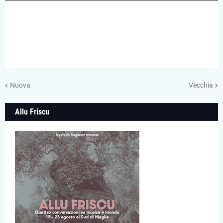
Nuova
Vecchia
Allu Friscu