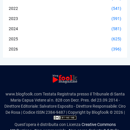
2022
(541)
2023
(591)
2024
(581)
2025
(625)
2026
(396)
www.blogfoolk.com Testata Registrata presso il Tribunale di Santa
Maria Capua Vetere al n. 828 con Decr. Pres. del 23.09.2014 -
Direttore Editoriale: Salvatore Esposito - Direttore Responsabile: Ciro
De Rosa | Codice ISSN 2384-9487 | Copyright by Blogfoolk © 2026 |
Quest'opera è distribuita con Licenza
Creative Commons