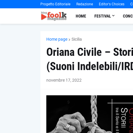
Progetto Editoriale
Redazione
Editor's Choices
C
HOME
FESTIVAL
CONC
Home page
Sicilia
Oriana Civile – Storii
(Suoni Indelebili/IR
novembre 17, 2022