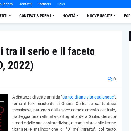
ollabora
Contatti
Partners
Links
ERTI
CONTEST & PREMI
NOVITÀ
NUOVE USCITE
FOR
 tra il serio e il faceto
D, 2022)
0
A distanza di sette anni da "
Canto di una vita qualunque
",
torna il folk resistente di Oriana Civile. La cantautrice
messinese, partendo dalla voce come elemento centrale,
tratteggia una raffinata cartografia della Sicilia, dei suoi
umori e delle sue contraddizioni, a cominciare dalle trame
titaniste e malinconiche di "U' me' ritrattu", col testo