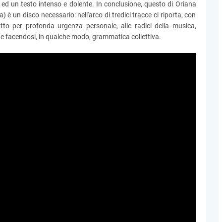
 ed un testo intenso e dolente. In conclusione, questo di Oriana
 è un disco necessario: nell'arco di tredici tracce ci riporta, con
tutto per profonda urgenza personale, alle radici della musica,
a e facendosi, in qualche modo, grammatica collettiva.