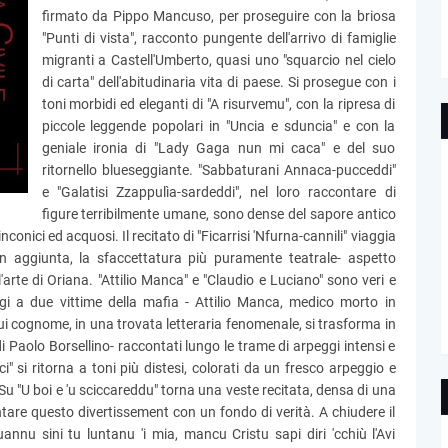
firmato da Pippo Mancuso, per proseguire con la briosa
"Punti di vista", racconto pungente dell'arrivo di famiglie
migranti a Castell'Umberto, quasi uno "squarcio nel cielo
di carta" dell'abitudinaria vita di paese. Si prosegue con i
toni morbidi ed eleganti di "A risurvemu", con la ripresa di
piccole leggende popolari in "Uncia e sduncia" e con la
geniale ironia di "Lady Gaga nun mi caca" e del suo
ritornello blueseggiante. "Sabbaturani Annaca-pucceddi"
e "Galatisi Zzappulìa-sardeddi", nel loro raccontare di
figure terribilmente umane, sono dense del sapore antico
onici ed acquosi. Il recitato di "Ficarrisi 'Nfurna-cannili" viaggia
in aggiunta, la sfaccettatura più puramente teatrale- aspetto
l'arte di Oriana. "Attilio Manca" e "Claudio e Luciano" sono veri e
gi a due vittime della mafia - Attilio Manca, medico morto in
cui cognome, in una trovata letteraria fenomenale, si trasforma in
di Paolo Borsellino- raccontati lungo le trame di arpeggi intensi e
" si ritorna a toni più distesi, colorati da un fresco arpeggio e
u "U boi e 'u sciccareddu" torna una veste recitata, densa di una
tare questo divertissement con un fondo di verità. A chiudere il
nnu sini tu luntanu 'i mia, mancu Cristu sapi diri 'cchiù l'Avi