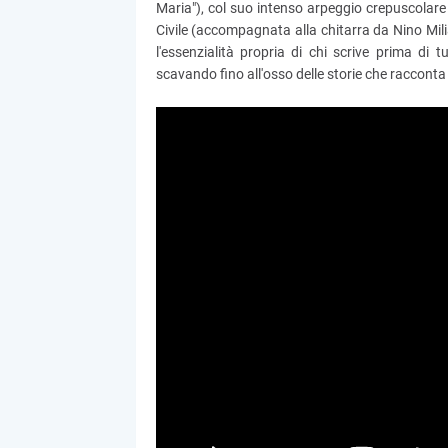
Maria"), col suo intenso arpeggio crepuscolare
Civile (accompagnata alla chitarra da Nino Milia)
l'essenzialità propria di chi scrive prima di 
scavando fino all'osso delle storie che raccont