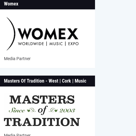
Womex
Media Partner
Masters Of Tradition - West | Cork | Music
Media Partner