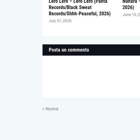
Lero Lero – Lero Lero (Panta
Nuhara 
Records/Black Sweat
2026)
Records/Shhh-Peaceful, 2026)
June 10, 
July 01, 2026
Posta un commento
Nuova