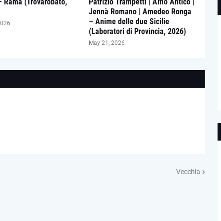
– Rama (Trovarobato,
Patrizio Trampetti | Alfio Antico |
Jennà Romano | Amedeo Ronga
– Anime delle due Sicilie
2026
(Laboratori di Provincia, 2026)
May 21, 2026
Vecchia