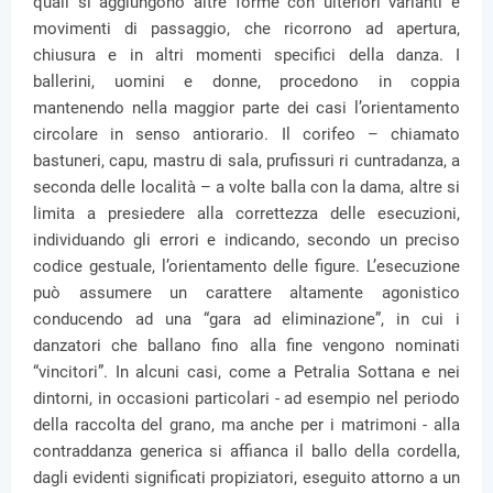
quali si aggiungono altre forme con ulteriori varianti e
movimenti di passaggio, che ricorrono ad apertura,
chiusura e in altri momenti specifici della danza. I
ballerini, uomini e donne, procedono in coppia
mantenendo nella maggior parte dei casi l’orientamento
circolare in senso antiorario. Il corifeo – chiamato
bastuneri, capu, mastru di sala, prufissuri ri cuntradanza, a
seconda delle località – a volte balla con la dama, altre si
limita a presiedere alla correttezza delle esecuzioni,
individuando gli errori e indicando, secondo un preciso
codice gestuale, l’orientamento delle figure. L’esecuzione
può assumere un carattere altamente agonistico
conducendo ad una “gara ad eliminazione”, in cui i
danzatori che ballano fino alla fine vengono nominati
“vincitori”. In alcuni casi, come a Petralia Sottana e nei
dintorni, in occasioni particolari - ad esempio nel periodo
della raccolta del grano, ma anche per i matrimoni - alla
contraddanza generica si affianca il ballo della cordella,
dagli evidenti significati propiziatori, eseguito attorno a un