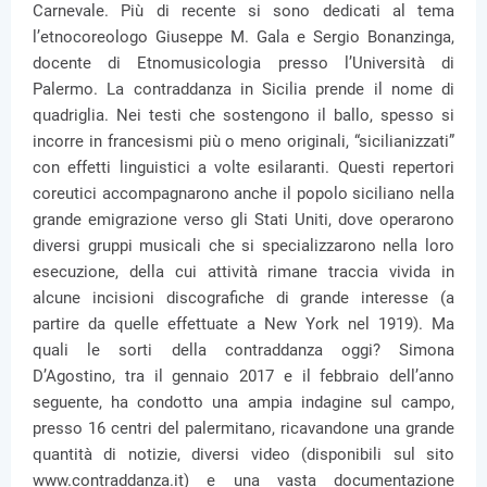
Carnevale. Più di recente si sono dedicati al tema
l’etnocoreologo Giuseppe M. Gala e Sergio Bonanzinga,
docente di Etnomusicologia presso l’Università di
Palermo. La contraddanza in Sicilia prende il nome di
quadriglia. Nei testi che sostengono il ballo, spesso si
incorre in francesismi più o meno originali, “sicilianizzati”
con effetti linguistici a volte esilaranti. Questi repertori
coreutici accompagnarono anche il popolo siciliano nella
grande emigrazione verso gli Stati Uniti, dove operarono
diversi gruppi musicali che si specializzarono nella loro
esecuzione, della cui attività rimane traccia vivida in
alcune incisioni discografiche di grande interesse (a
partire da quelle effettuate a New York nel 1919). Ma
quali le sorti della contraddanza oggi? Simona
D’Agostino, tra il gennaio 2017 e il febbraio dell’anno
seguente, ha condotto una ampia indagine sul campo,
presso 16 centri del palermitano, ricavandone una grande
quantità di notizie, diversi video (disponibili sul sito
www.contraddanza.it) e una vasta documentazione