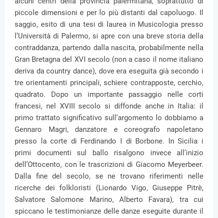
alcuni centri della provincia palermitana, soprattutto di
piccole dimensioni e per lo più distanti dal capoluogo. Il
saggio, esito di una tesi di laurea in Musicologia presso
l’Università di Palermo, si apre con una breve storia della
contraddanza, partendo dalla nascita, probabilmente nella
Gran Bretagna del XVI secolo (non a caso il nome italiano
deriva da country dance), dove era eseguita già secondo i
tre orientamenti principali, schiere contrapposte, cerchio,
quadrato. Dopo un importante passaggio nelle corti
francesi, nel XVIII secolo si diffonde anche in Italia: il
primo trattato significativo sull’argomento lo dobbiamo a
Gennaro Magri, danzatore e coreografo napoletano
presso la corte di Ferdinando I di Borbone. In Sicilia i
primi documenti sul ballo risalgono invece all’inizio
dell’Ottocento, con le trascrizioni di Giacomo Meyerbeer.
Dalla fine del secolo, se ne trovano riferimenti nelle
ricerche dei folkloristi (Lionardo Vigo, Giuseppe Pitrè,
Salvatore Salomone Marino, Alberto Favara), tra cui
spiccano le testimonianze delle danze eseguite durante il