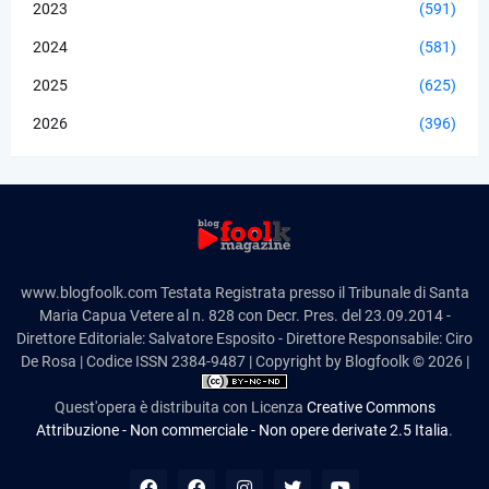
2023
(591)
2024
(581)
2025
(625)
2026
(396)
www.blogfoolk.com Testata Registrata presso il Tribunale di Santa
Maria Capua Vetere al n. 828 con Decr. Pres. del 23.09.2014 -
Direttore Editoriale: Salvatore Esposito - Direttore Responsabile: Ciro
De Rosa | Codice ISSN 2384-9487 | Copyright by Blogfoolk © 2026 |
Quest'opera è distribuita con Licenza
Creative Commons
Attribuzione - Non commerciale - Non opere derivate 2.5 Italia
.