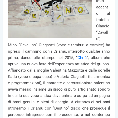
imirì
accant
o al
fratello
Claudio
“Cavall
o”,
Mino “Cavallino” Giagnotti (voce e tamburi a cornice) ha
ripreso il cammino con i Criamu, interrotto qualche anno
prima, dando alle stampe nel 2015, “
Chrià
”, album che
apriva una nuova fase dell’esperienza artistica del gruppo.
Affiancato dalla moglie Valentina Mazzotta e dalle sorelle
Katia (voce e cupa cupa) e Valeria Giagnotti (fisarmonica
e programmazioni), il cantante e percussionista salentino
aveva messo insieme un disco di puro artigianato sonoro
in cui la sua voce antica dava anima e corpo ad un pugno
di brani genuini e pieni di energia. A distanza di sei anni
ritroviamo i Criamu con “Destino” disco che prosegue il
percorso intrapreso con il precedente, e nel contempo