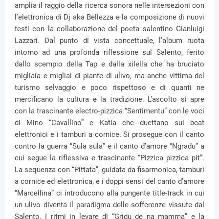
amplia il raggio della ricerca sonora nelle intersezioni con
l’elettronica di Dj aka Bellezza e la composizione di nuovi
testi con la collaborazione del poeta salentino Gianluigi
Lazzari. Dal punto di vista concettuale, l’album ruota
intorno ad una profonda riflessione sul Salento, ferito
dallo scempio della Tap e dalla xilella che ha bruciato
migliaia e migliai di piante di ulivo, ma anche vittima del
turismo selvaggio e poco rispettoso e di quanti ne
mercificano la cultura e la tradizione. L’ascolto si apre
con la trascinante electro-pizzica “Sentimentu” con le voci
di Mino “Cavallino” e Katia che duettano sui beat
elettronici e i tamburi a cornice. Si prosegue con il canto
contro la guerra “Sula sula” e il canto d’amore “Ngradu” a
cui segue la riflessiva e trascinante “Pizzica pizzica pit”.
La sequenza con “Pittata”, guidata da fisarmonica, tamburi
a cornice ed elettronica, e i doppi sensi del canto d’amore
“Marcellina” ci introducono alla pungente title-track in cui
un ulivo diventa il paradigma delle sofferenze vissute dal
Salento. I ritmi in levare di “Gridu de na mamma” e la