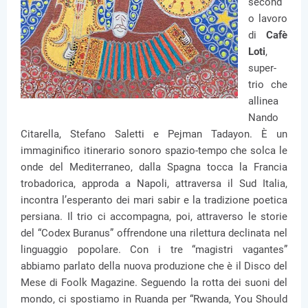
second
o lavoro
di
Cafè
Loti
,
super-
trio che
allinea
Nando
Citarella, Stefano Saletti e Pejman Tadayon. È un
immaginifico itinerario sonoro spazio-tempo che solca le
onde del Mediterraneo, dalla Spagna tocca la Francia
trobadorica, approda a Napoli, attraversa il Sud Italia,
incontra l’esperanto dei mari sabir e la tradizione poetica
persiana. Il trio ci accompagna, poi, attraverso le storie
del “Codex Buranus” offrendone una rilettura declinata nel
linguaggio popolare. Con i tre “magistri vagantes”
abbiamo parlato della nuova produzione che è il Disco del
Mese di Foolk Magazine. Seguendo la rotta dei suoni del
mondo, ci spostiamo in Ruanda per “Rwanda, You Should