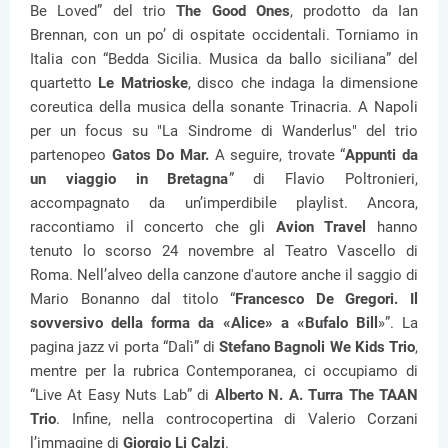
Be Loved” del trio
The Good Ones
, prodotto da Ian
Brennan, con un po’ di ospitate occidentali. Torniamo in
Italia con “Bedda Sicilia. Musica da ballo siciliana” del
quartetto
Le Matrioske
, disco che indaga la dimensione
coreutica della musica della sonante Trinacria. A Napoli
per un focus su "La Sindrome di Wanderlus" del trio
partenopeo
Gatos Do Mar.
A seguire, trovate “
Appunti da
un viaggio in Bretagna
” di Flavio Poltronieri,
accompagnato da un’imperdibile playlist. Ancora,
raccontiamo il concerto che gli
Avion Travel
hanno
tenuto lo scorso 24 novembre al Teatro Vascello di
Roma. Nell’alveo della canzone d'autore anche il saggio di
Mario Bonanno dal titolo “
Francesco De Gregori. Il
sovversivo della forma da «Alice» a «Bufalo Bill
»”. La
pagina jazz vi porta “Dalì” di
Stefano Bagnoli We Kids Trio
,
mentre per la rubrica Contemporanea, ci occupiamo di
“Live At Easy Nuts Lab” di
Alberto N. A. Turra The TAAN
Trio
. Infine, nella controcopertina di Valerio Corzani
l’immagine di
Giorgio Li Calzi
.