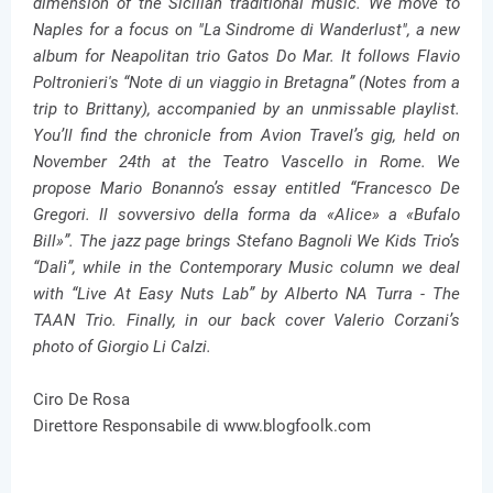
dimension of the Sicilian traditional music. We move to
Naples for a focus on "La Sindrome di Wanderlust", a new
album for Neapolitan trio Gatos Do Mar. It follows Flavio
Poltronieri's “Note di un viaggio in Bretagna” (Notes from a
trip to Brittany), accompanied by an unmissable playlist.
You’ll find the chronicle from Avion Travel’s gig, held on
November 24th at the Teatro Vascello in Rome. We
propose Mario Bonanno’s essay entitled “Francesco De
Gregori. Il sovversivo della forma da «Alice» a «Bufalo
Bill»”. The jazz page brings Stefano Bagnoli We Kids Trio’s
“Dalì”, while in the Contemporary Music column we deal
with “Live At Easy Nuts Lab” by Alberto NA Turra - The
TAAN Trio. Finally, in our back cover Valerio Corzani’s
photo of Giorgio Li Calzi.
Ciro De Rosa
Direttore Responsabile di www.blogfoolk.com