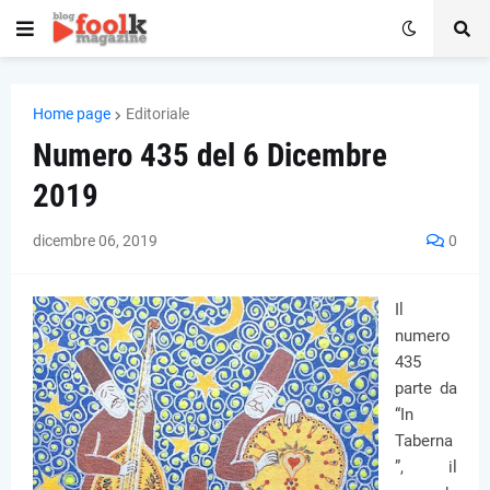
Home page
Editoriale
Numero 435 del 6 Dicembre
2019
dicembre 06, 2019
0
Il
numero
435
parte da
“In
Taberna
”, il