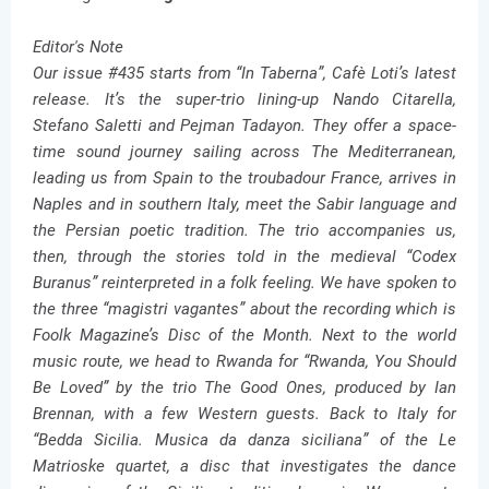
Editor's Note
Our issue #435 starts from “In Taberna”, Cafè Loti’s latest
release. It’s the super-trio lining-up Nando Citarella,
Stefano Saletti and Pejman Tadayon. They offer a space-
time sound journey sailing across The Mediterranean,
leading us from Spain to the troubadour France, arrives in
Naples and in southern Italy, meet the Sabir language and
the Persian poetic tradition. The trio accompanies us,
then, through the stories told in the medieval “Codex
Buranus” reinterpreted in a folk feeling. We have spoken to
the three “magistri vagantes” about the recording which is
Foolk Magazine’s Disc of the Month. Next to the world
music route, we head to Rwanda for “Rwanda, You Should
Be Loved” by the trio The Good Ones, produced by Ian
Brennan, with a few Western guests. Back to Italy for
“Bedda Sicilia. Musica da danza siciliana” of the Le
Matrioske quartet, a disc that investigates the dance