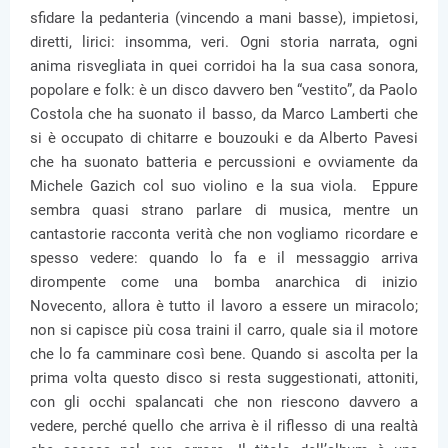
sfidare la pedanteria (vincendo a mani basse), impietosi,
diretti, lirici: insomma, veri. Ogni storia narrata, ogni
anima risvegliata in quei corridoi ha la sua casa sonora,
popolare e folk: è un disco davvero ben “vestito”, da Paolo
Costola che ha suonato il basso, da Marco Lamberti che
si è occupato di chitarre e bouzouki e da Alberto Pavesi
che ha suonato batteria e percussioni e ovviamente da
Michele Gazich col suo violino e la sua viola. Eppure
sembra quasi strano parlare di musica, mentre un
cantastorie racconta verità che non vogliamo ricordare e
spesso vedere: quando lo fa e il messaggio arriva
dirompente come una bomba anarchica di inizio
Novecento, allora è tutto il lavoro a essere un miracolo;
non si capisce più cosa traini il carro, quale sia il motore
che lo fa camminare così bene. Quando si ascolta per la
prima volta questo disco si resta suggestionati, attoniti,
con gli occhi spalancati che non riescono davvero a
vedere, perché quello che arriva è il riflesso di una realtà