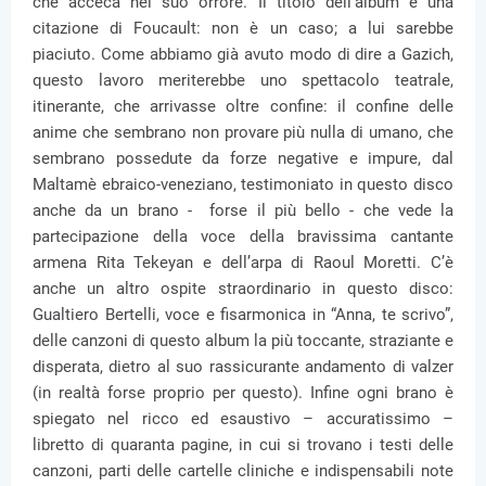
che acceca nel suo orrore. Il titolo dell’album è una
citazione di Foucault: non è un caso; a lui sarebbe
piaciuto. Come abbiamo già avuto modo di dire a Gazich,
questo lavoro meriterebbe uno spettacolo teatrale,
itinerante, che arrivasse oltre confine: il confine delle
anime che sembrano non provare più nulla di umano, che
sembrano possedute da forze negative e impure, dal
Maltamè ebraico-veneziano, testimoniato in questo disco
anche da un brano - forse il più bello - che vede la
partecipazione della voce della bravissima cantante
armena Rita Tekeyan e dell’arpa di Raoul Moretti. C’è
anche un altro ospite straordinario in questo disco:
Gualtiero Bertelli, voce e fisarmonica in “Anna, te scrivo”,
delle canzoni di questo album la più toccante, straziante e
disperata, dietro al suo rassicurante andamento di valzer
(in realtà forse proprio per questo). Infine ogni brano è
spiegato nel ricco ed esaustivo – accuratissimo –
libretto di quaranta pagine, in cui si trovano i testi delle
canzoni, parti delle cartelle cliniche e indispensabili note