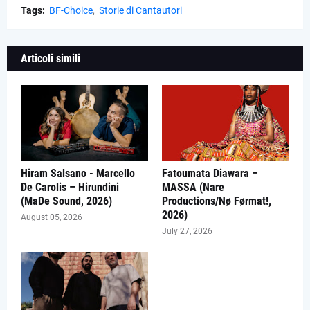
Tags:
BF-Choice
Storie di Cantautori
Articoli simili
Hiram Salsano - Marcello
Fatoumata Diawara –
De Carolis – Hirundini
MASSA (Nare
(MaDe Sound, 2026)
Productions/Nø Førmat!,
2026)
August 05, 2026
July 27, 2026