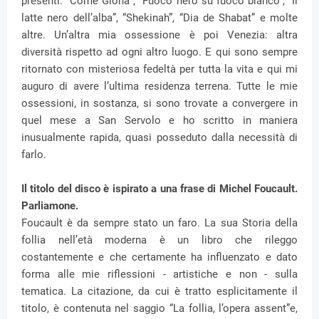
presenti: “Come Giona”, “Fuoco nero su fuoco bianco”, “Il
latte nero dell’alba”, “Shekinah”, “Dia de Shabat” e molte
altre. Un’altra mia ossessione è poi Venezia: altra
diversità rispetto ad ogni altro luogo. E qui sono sempre
ritornato con misteriosa fedeltà per tutta la vita e qui mi
auguro di avere l’ultima residenza terrena. Tutte le mie
ossessioni, in sostanza, si sono trovate a convergere in
quel mese a San Servolo e ho scritto in maniera
inusualmente rapida, quasi posseduto dalla necessità di
farlo.
Il titolo del disco è ispirato a una frase di Michel Foucault.
Parliamone.
Foucault è da sempre stato un faro. La sua Storia della
follia nell’età moderna è un libro che rileggo
costantemente e che certamente ha influenzato e dato
forma alle mie riflessioni - artistiche e non - sulla
tematica. La citazione, da cui è tratto esplicitamente il
titolo, è contenuta nel saggio “La follia, l’opera assent”e,