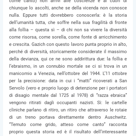
come canto) non arrivi alle coscienze e ai cuori di
chiunque lo ascolti, anche se della vicenda non conosce
nulla. Eppure tutti dovrebbero conoscerla: è la storia
dell’umanità tutta, che soffre nella sua fragilità di fronte
alla follia – questa sì – di chi non sa vivere la diversità
come risorsa, come sorella, come fonte di arricchimento
e crescita. Gazich con questo lavoro punta proprio in alto,
perché di diversità, storicamente considerate il massimo
della devianza, qui ce ne sono addirittura due: la follia e
l’ebraismo, in un connubio mortale se ci si trova in un
manicomio a Venezia, nell’ottobre del 1944. L’11 ottobre
per la precisione: data in cui i “matti” ricoverati a San
Servolo (vero e proprio luogo di detenzione per i portatori
di disagio mentale dal 1725 al 1978) di “razza ebraica”
vengono ritirati dagli occupanti nazisti. Sì: le cartelle
cliniche parlano di ritiro, un ritiro che attraverso le rotaie
di un treno portava direttamente dentro Auschwitz.
“Temuto come grido, atteso come canto” racconta
proprio questa storia ed è il risultato dell’interessante