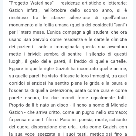
“Progetto Waterlines” – residenze artistiche e letterarie:
Gazich infatti, nell’ottobre dello scorso anno, si è
rinchiuso tra le stanze silenziose di quell’antico
monumento alla follia umana (quella dei cosiddetti “sani”)
per l’intero mese. L’unica compagnia gli studenti che ora
usano San Servolo come residenza e le cartelle cliniche
dei pazienti… solo a immaginarla questa sua avventura
mette i brividi: sembra di sentire il silenzio di questi
luoghi, il gelo delle pareti, il freddo di quelle cartelle.
Eppure in quelle righe Gazich ha incontrato quelle anime,
su quelle pareti ha visto riflesse le loro immagini, tra quei
corridoi silenziosi ha sentito piene le grida e la paura e
l’oscenità di quella detenzione, usata come cura e come
parete oscura, tra due mondi forse ugualmente folli.
Proprio da lì è nato un disco - il nono a nome di Michele
Gazich - che arriva dritto, come un pugno nello stomaco;
fa pensare a certi film di Pasolini: poesia, morte, schianto
del cuore, disperazione che urla… urla come Gazich, con
la sua voce spezzata e i suoi testi, meticolosi fino a