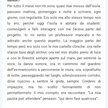
sentivi?
Per tutto il mese non mi sono quasi mai mosso dall’isola:
passavo mattina, pomeriggio e notte a scrivere, ogni
giorno, con regolarità. Ero solo ma allo stesso tempo non
lo ero, perché oggi l’isola è abitata da studenti:
coinvolgerli e farli interagire con me faceva parte del
progetto. Io mi sento un professore mancato e ho
adorato anche questo aspetto. La maggior parte del
tempo però ero solo con le mie cartelle cliniche: ora nelle
stanze buie degli archivi; ora nel mio studio pieno di luce
e con le finestre sempre aperte sul mare, per sentirne la
voce, la danza sonora; ora in cammino nel giardino
dell’ex-manicomio a percorrerne le mura; ora, soprattutto
di notte, passeggiando nei lunghi, silenziosissimi corridoi,
dove riuscivo a sentire le grida, sempre. Credevo di
impazzire, ma ho scelto fermamente di non
permettermelo: il mio compito era raccontare. “La mia
pazzia può attendere” pensavo: “qui devo fare qualcosa”.