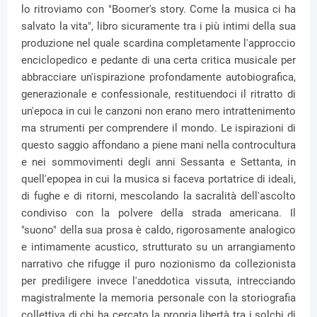
lo ritroviamo con "Boomer's story. Come la musica ci ha
salvato la vita", libro sicuramente tra i più intimi della sua
produzione nel quale scardina completamente l'approccio
enciclopedico e pedante di una certa critica musicale per
abbracciare un'ispirazione profondamente autobiografica,
generazionale e confessionale, restituendoci il ritratto di
un'epoca in cui le canzoni non erano mero intrattenimento
ma strumenti per comprendere il mondo. Le ispirazioni di
questo saggio affondano a piene mani nella controcultura
e nei sommovimenti degli anni Sessanta e Settanta, in
quell'epopea in cui la musica si faceva portatrice di ideali,
di fughe e di ritorni, mescolando la sacralità dell'ascolto
condiviso con la polvere della strada americana. Il
"suono" della sua prosa è caldo, rigorosamente analogico
e intimamente acustico, strutturato su un arrangiamento
narrativo che rifugge il puro nozionismo da collezionista
per prediligere invece l'aneddotica vissuta, intrecciando
magistralmente la memoria personale con la storiografia
collettiva di chi ha cercato la propria libertà tra i solchi di