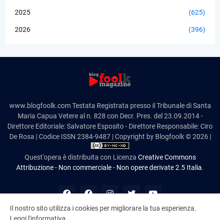
2025
(625)
2026
(396)
www.blogfoolk.com Testata Registrata presso il Tribunale di Santa
Maria Capua Vetere al n. 828 con Decr. Pres. del 23.09.2014 -
Direttore Editoriale: Salvatore Esposito - Direttore Responsabile: Ciro
De Rosa | Codice ISSN 2384-9487 | Copyright by Blogfoolk © 2026 |
Quest'opera è distribuita con Licenza
Creative Commons
Attribuzione - Non commerciale - Non opere derivate 2.5 Italia
.
Il nostro sito utilizza i cookies per migliorare la tua esperienza.
Leggi l'informativa