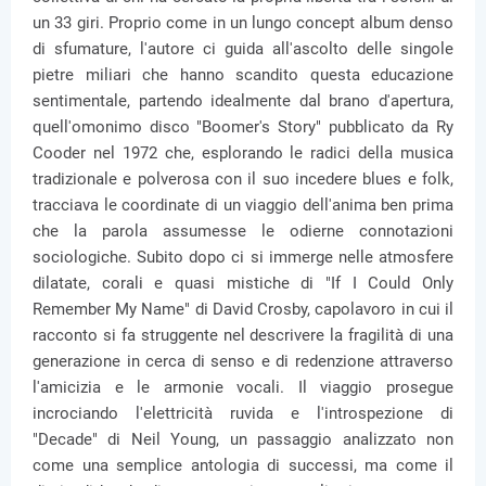
un 33 giri. Proprio come in un lungo concept album denso
di sfumature, l'autore ci guida all'ascolto delle singole
pietre miliari che hanno scandito questa educazione
sentimentale, partendo idealmente dal brano d'apertura,
quell'omonimo disco "Boomer's Story" pubblicato da Ry
Cooder nel 1972 che, esplorando le radici della musica
tradizionale e polverosa con il suo incedere blues e folk,
tracciava le coordinate di un viaggio dell'anima ben prima
che la parola assumesse le odierne connotazioni
sociologiche. Subito dopo ci si immerge nelle atmosfere
dilatate, corali e quasi mistiche di "If I Could Only
Remember My Name" di David Crosby, capolavoro in cui il
racconto si fa struggente nel descrivere la fragilità di una
generazione in cerca di senso e di redenzione attraverso
l'amicizia e le armonie vocali. Il viaggio prosegue
incrociando l'elettricità ruvida e l'introspezione di
"Decade" di Neil Young, un passaggio analizzato non
come una semplice antologia di successi, ma come il