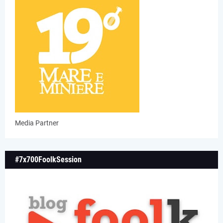
Media Partner
#7x700FoolkSession