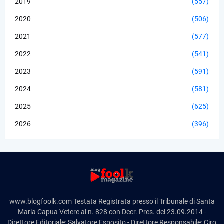
2019
(557)
2020
(506)
2021
(577)
2022
(541)
2023
(591)
2024
(581)
2025
(625)
2026
(396)
www.blogfoolk.com Testata Registrata presso il Tribunale di Santa
Maria Capua Vetere al n. 828 con Decr. Pres. del 23.09.2014 -
Direttore Editoriale: Salvatore Esposito - Direttore Responsabile: Ciro