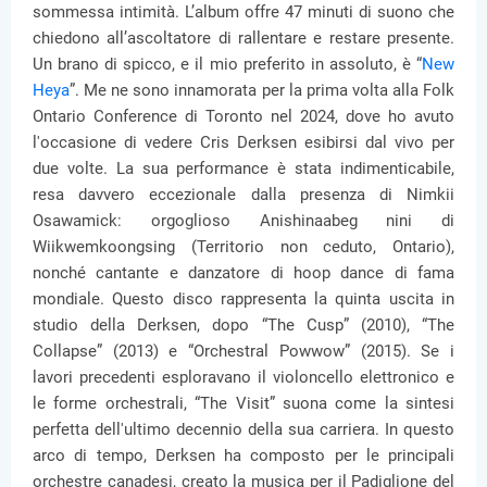
sommessa intimità. L’album offre 47 minuti di suono che
chiedono all’ascoltatore di rallentare e restare presente.
Un brano di spicco, e il mio preferito in assoluto, è “
New
Heya
”. Me ne sono innamorata per la prima volta alla Folk
Ontario Conference di Toronto nel 2024, dove ho avuto
l'occasione di vedere Cris Derksen esibirsi dal vivo per
due volte. La sua performance è stata indimenticabile,
resa davvero eccezionale dalla presenza di Nimkii
Osawamick: orgoglioso Anishinaabeg nini di
Wiikwemkoongsing (Territorio non ceduto, Ontario),
nonché cantante e danzatore di hoop dance di fama
mondiale. Questo disco rappresenta la quinta uscita in
studio della Derksen, dopo “The Cusp” (2010), “The
Collapse” (2013) e “Orchestral Powwow” (2015). Se i
lavori precedenti esploravano il violoncello elettronico e
le forme orchestrali, “The Visit” suona come la sintesi
perfetta dell'ultimo decennio della sua carriera. In questo
arco di tempo, Derksen ha composto per le principali
orchestre canadesi, creato la musica per il Padiglione del