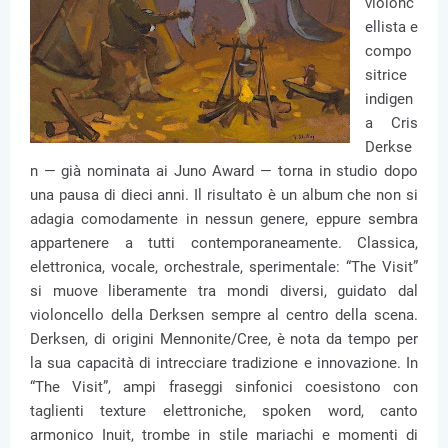
violonc
ellista e
compo
sitrice
indigen
a Cris
Derkse
n — già nominata ai Juno Award — torna in studio dopo
una pausa di dieci anni. Il risultato è un album che non si
adagia comodamente in nessun genere, eppure sembra
appartenere a tutti contemporaneamente. Classica,
elettronica, vocale, orchestrale, sperimentale: “The Visit”
si muove liberamente tra mondi diversi, guidato dal
violoncello della Derksen sempre al centro della scena.
Derksen, di origini Mennonite/Cree, è nota da tempo per
la sua capacità di intrecciare tradizione e innovazione. In
“The Visit”, ampi fraseggi sinfonici coesistono con
taglienti texture elettroniche, spoken word, canto
armonico Inuit, trombe in stile mariachi e momenti di