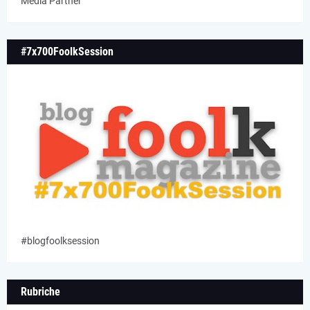
Media Partner
#7x700FoolkSession
#blogfoolksession
Rubriche