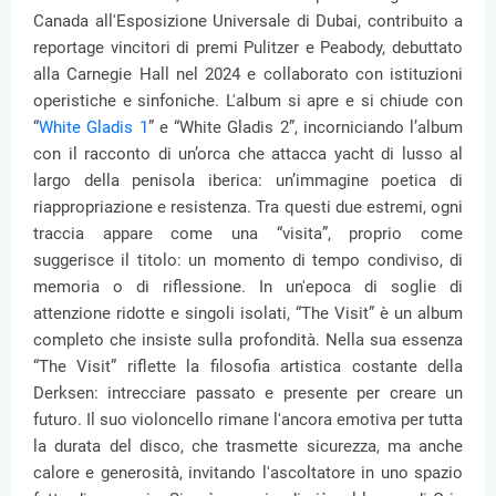
Canada all'Esposizione Universale di Dubai, contribuito a
reportage vincitori di premi Pulitzer e Peabody, debuttato
alla Carnegie Hall nel 2024 e collaborato con istituzioni
operistiche e sinfoniche. L'album si apre e si chiude con
“
White Gladis 1
” e “White Gladis 2”, incorniciando l’album
con il racconto di un’orca che attacca yacht di lusso al
largo della penisola iberica: un’immagine poetica di
riappropriazione e resistenza. Tra questi due estremi, ogni
traccia appare come una “visita”, proprio come
suggerisce il titolo: un momento di tempo condiviso, di
memoria o di riflessione. In un'epoca di soglie di
attenzione ridotte e singoli isolati, “The Visit” è un album
completo che insiste sulla profondità. Nella sua essenza
“The Visit” riflette la filosofia artistica costante della
Derksen: intrecciare passato e presente per creare un
futuro. Il suo violoncello rimane l'ancora emotiva per tutta
la durata del disco, che trasmette sicurezza, ma anche
calore e generosità, invitando l'ascoltatore in uno spazio