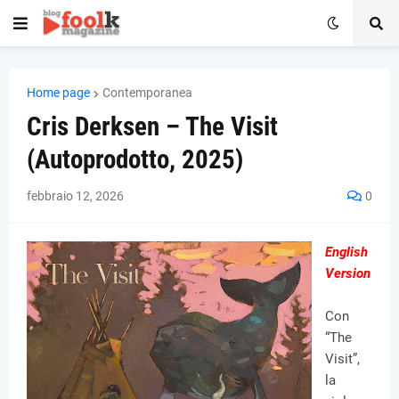
Home page
Contemporanea
Cris Derksen – The Visit
(Autoprodotto, 2025)
febbraio 12, 2026
0
English
Version
Con
“The
Visit”,
la