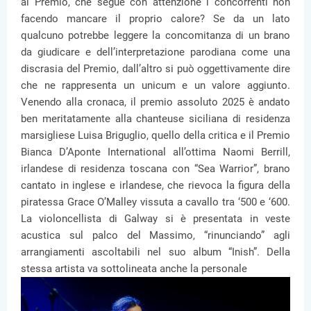
al Premio, che segue con attenzione i concorrenti non
facendo mancare il proprio calore? Se da un lato
qualcuno potrebbe leggere la concomitanza di un brano
da giudicare e dell’interpretazione parodiana come una
discrasia del Premio, dall’altro si può oggettivamente dire
che ne rappresenta un unicum e un valore aggiunto.
Venendo alla cronaca, il premio assoluto 2025 è andato
ben meritatamente alla chanteuse siciliana di residenza
marsigliese Luisa Briguglio, quello della critica e il Premio
Bianca D’Aponte International all’ottima Naomi Berrill,
irlandese di residenza toscana con “Sea Warrior”, brano
cantato in inglese e irlandese, che rievoca la figura della
piratessa Grace O’Malley vissuta a cavallo tra ‘500 e ‘600.
La violoncellista di Galway si è presentata in veste
acustica sul palco del Massimo, “rinunciando” agli
arrangiamenti ascoltabili nel suo album “Inish”. Della
stessa artista va sottolineata anche la personale