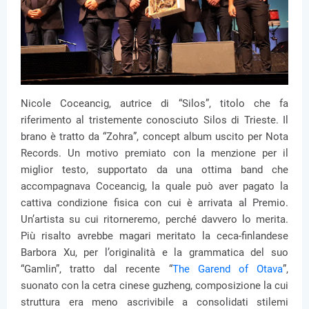
Nicole Coceancig, autrice di “Silos”, titolo che fa
riferimento al tristemente conosciuto Silos di Trieste. Il
brano è tratto da “Zohra”, concept album uscito per Nota
Records. Un motivo premiato con la menzione per il
miglior testo, supportato da una ottima band che
accompagnava Coceancig, la quale può aver pagato la
cattiva condizione fisica con cui è arrivata al Premio.
Un’artista su cui ritorneremo, perché davvero lo merita.
Più risalto avrebbe magari meritato la ceca-finlandese
Barbora Xu, per l’originalità e la grammatica del suo
“Gamlin”, tratto dal recente “
The Garend of Otava
”,
suonato con la cetra cinese guzheng, composizione la cui
struttura era meno ascrivibile a consolidati stilemi