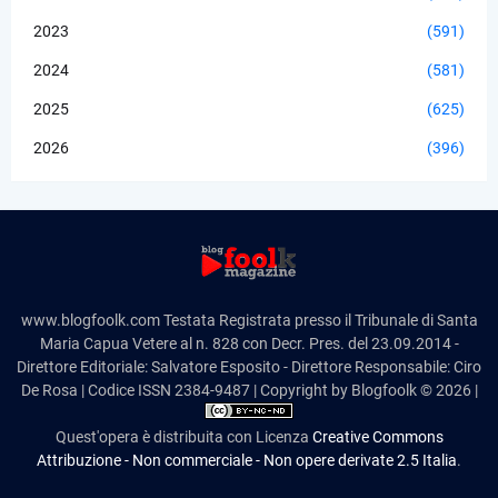
2023
(591)
2024
(581)
2025
(625)
2026
(396)
www.blogfoolk.com Testata Registrata presso il Tribunale di Santa
Maria Capua Vetere al n. 828 con Decr. Pres. del 23.09.2014 -
Direttore Editoriale: Salvatore Esposito - Direttore Responsabile: Ciro
De Rosa | Codice ISSN 2384-9487 | Copyright by Blogfoolk © 2026 |
Quest'opera è distribuita con Licenza
Creative Commons
Attribuzione - Non commerciale - Non opere derivate 2.5 Italia
.