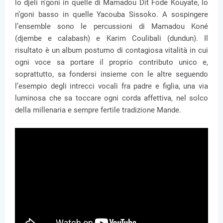
lo djeli n’goni in quelle di Mamadou Dit Fode Kouyate, lo
n’goni basso in quelle Yacouba Sissoko. A sospingere
l’ensemble sono le percussioni di Mamadou Koné
(djembe e calabash) e Karim Coulibali (dundun). Il
risultato è un album postumo di contagiosa vitalità in cui
ogni voce sa portare il proprio contributo unico e,
soprattutto, sa fondersi insieme con le altre seguendo
l’esempio degli intrecci vocali fra padre e figlia, una via
luminosa che sa toccare ogni corda affettiva, nel solco
della millenaria e sempre fertile tradizione Mande.