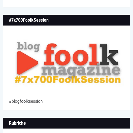
#7x700FoolkSession
#blogfoolksession
Rubriche