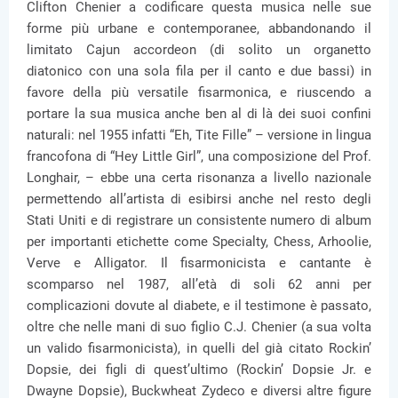
Clifton Chenier a codificare questa musica nelle sue
forme più urbane e contemporanee, abbandonando il
limitato Cajun accordeon (di solito un organetto
diatonico con una sola fila per il canto e due bassi) in
favore della più versatile fisarmonica, e riuscendo a
portare la sua musica anche ben al di là dei suoi confini
naturali: nel 1955 infatti “Eh, Tite Fille” – versione in lingua
francofona di “Hey Little Girl”, una composizione del Prof.
Longhair, – ebbe una certa risonanza a livello nazionale
permettendo all’artista di esibirsi anche nel resto degli
Stati Uniti e di registrare un consistente numero di album
per importanti etichette come Specialty, Chess, Arhoolie,
Verve e Alligator. Il fisarmonicista e cantante è
scomparso nel 1987, all’età di soli 62 anni per
complicazioni dovute al diabete, e il testimone è passato,
oltre che nelle mani di suo figlio C.J. Chenier (a sua volta
un valido fisarmonicista), in quelli del già citato Rockin’
Dopsie, dei figli di quest’ultimo (Rockin’ Dopsie Jr. e
Dwayne Dopsie), Buckwheat Zydeco e diversi altre figure