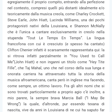
egregiamente il proprio compito, entrando alla perfezione
nel contesto, compresi quelli più distanti idealmente e/o
teoricamente dalla musica creola, come Charley Crockett,
Steve Earle, John Hiatt, Lucinda Williams, una dei pochi
protagonisti nativi della Louisiana, e Shannon McNally
che è l’unica a cantare esclusivamente in creolo nella
stupenda “Tout Le Temps En Temps”. La lingua
francofona con cui è cresciuto (e spesso ha cantato)
Clifton Chenier infatti è scarsamente rappresentata qui: la
si ritrova infatti parzialmente in “You Used to Call
Me”(John Hiatt) e non inganni un titolo come “Hey Tite
Fille”, che Taj Mahal, uno che nel corso della sua lunga e
onorata carriera ha attraversato tutta la storia della
musica afroamericana, canta però in inglese ma facendo,
come sempre, un ottimo lavoro. Fra gli altri nomi che si
sono trovati particolarmente a proprio agio c’è inoltre, a
mio parere, la sempre brava Marcia Ball (“I May Be
Wrong”) la quale, d’altronde, pur essendo texana di
nascita, vive da anni in Louisiana di ne cui ha saputo far