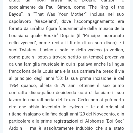
citato da molti artisti nelle proprie canzoni e
specialmente da Paul Simon, come “The King of the
Bayou”, in “That Was Your Mother”, inclusa nel suo
capolavoro “Graceland”, dove l’accompagnamento era
fornito da un’altra figura fondamentale della musica della
Louisiana quale Rockin’ Dopsie (il “Principe incoronato
dello zydeco”, come recita il titolo di un suo disco) e i
suoi Twisters. L’unico e solo re dello zydeco (o zodico,
come pure si poteva trovare scritto un tempo) proveniva
da una famiglia musicale in cui si parlava anche la lingua
francofona della Louisiana e la sua carriera ha preso il via
al principio degli anni ‘50; la sua prima incisione è del
1954 quando, all’età di 29 anni ottenne il suo primo
contratto discografico decidendo così di lasciare il suo
lavoro in una raffineria del Texas. Certo non si può certo
dire che abbia inventato lo zydeco – le cui origini si
ritiene risalgano alla fine degli anni ‘20 del Novecento, e in
particolare alle prime registrazioni di Alphonse “Boi Sec”
Ardoin – ma è assolutamente indubbio che sia stato