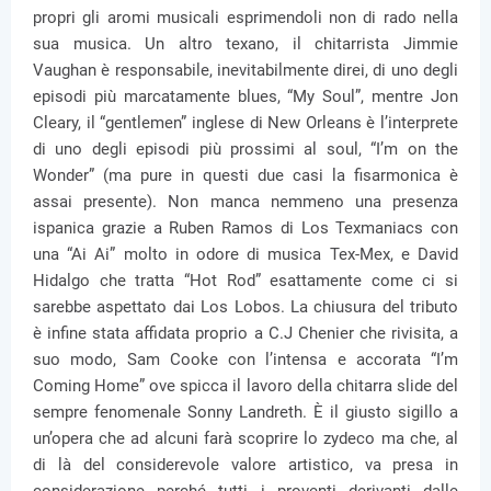
propri gli aromi musicali esprimendoli non di rado nella
sua musica. Un altro texano, il chitarrista Jimmie
Vaughan è responsabile, inevitabilmente direi, di uno degli
episodi più marcatamente blues, “My Soul”, mentre Jon
Cleary, il “gentlemen” inglese di New Orleans è l’interprete
di uno degli episodi più prossimi al soul, “I’m on the
Wonder” (ma pure in questi due casi la fisarmonica è
assai presente). Non manca nemmeno una presenza
ispanica grazie a Ruben Ramos di Los Texmaniacs con
una “Ai Ai” molto in odore di musica Tex-Mex, e David
Hidalgo che tratta “Hot Rod” esattamente come ci si
sarebbe aspettato dai Los Lobos. La chiusura del tributo
è infine stata affidata proprio a C.J Chenier che rivisita, a
suo modo, Sam Cooke con l’intensa e accorata “I’m
Coming Home” ove spicca il lavoro della chitarra slide del
sempre fenomenale Sonny Landreth. È il giusto sigillo a
un’opera che ad alcuni farà scoprire lo zydeco ma che, al
di là del considerevole valore artistico, va presa in