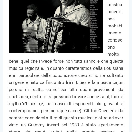
musica
americ
ana
probabi
lmente
conosc
ono
molto
bene; quel che invece forse non tutti sanno è che questa
musica regionale, in quanto caratteristica della Louisiana
e in particolare della popolazione creola, non è soltanto
un genere nato dall’incontro fra il blues e la musica cajun
perché in realtà, come per altri suoni provenienti da
quell’area, dentro ci si possono trovare anche soul, funk e
rhythm’n’blues (e, nel caso di esponenti più giovani e
contemporanei, persino rap e dance). Clifton Chenier è da
sempre considerato il re di questa musica, e oltre ad aver
vinto un Grammy Award nel 1983 è stato apertamente