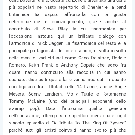
della povertà rurale; questa canzone è diventato una delle
più popolari nel vasto repertorio di Chenier e la band
britannica ha saputo affrontarla con la giusta
determinazione e coinvolgimento, grazie anche al
contributo di Steve Riley la cui fisarmonica per
l’occasione instaura qui un brillante dialogo con
l’armonica di Mick Jagger. La fisarmonica del resto è la
principale protagonista dell’intero album, di volta in volta
nelle mani di vari virtuosi come Geno Delafose, Roddie
Romero, Keith Frank e Anthony Dopsie che sono fra
quanti hanno contribuito alla raccolta in cui hanno
suonato, distribuiti qua e là, e vanno ricordati in quanto
non figurano fra i titolari delle 14 tracce, anche Augie
Meyers, Sonny Landreth, Molly Tuttle e l’ottantenne
Tommy McLaine (uno dei principali esponenti dello
swamp pop). Data l’altissima qualità generale
dell’operazione, ritengo sia superfluo menzionare ogni
singolo episodio di “A Tribute To The King Of Zydeco”
perché tutti gli artisti coinvolti hanno svolto più che