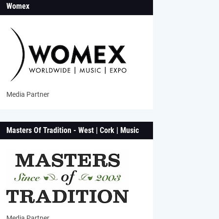
Womex
Media Partner
Masters Of Tradition - West | Cork | Music
Media Partner