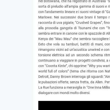
nel Botswana, che ha registrato in Australia “S
sorta di preludio all’ampia gamma di suoni e rit
con l’andamento lineare e i suoni vintage di “
Marlowe. Nei successivi due brani il tempo 
racconta di uva pigiate, “Crushed Grapes”, fin
alla prosodia gangsta di Tsunami che con “T
sembra entrare in canone con le spazzole di Allen
Kenya dei “Mau Mau” che sembra raccogliere l’
Eeto che vola su tamburi, battiti di mani, corn
rimangono vicini ad un’acustica unwired e con 
torsione elettrica ad un secondo schema ritm
continuano a viaggiare in progetti condivisi, a 
con “Coonta Kinte”, chi opprime: “Why you want 
world full of colors” (tema che ritorna con Na
Detroit, Danny Brown interroga gli sguardi: “A
le pulsazioni offerte, senza fretta, da Allen. Pe
La Rue funziona a meraviglia in “One Inna Millio
dialogare con mondi molto diversi.