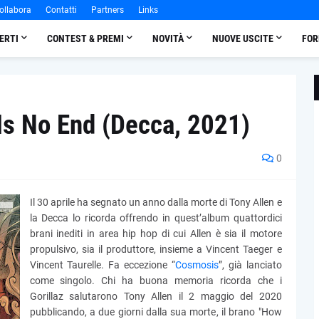
ollabora
Contatti
Partners
Links
ERTI
CONTEST & PREMI
NOVITÀ
NUOVE USCITE
FOR
Is No End (Decca, 2021)
0
Il 30 aprile ha segnato un anno dalla morte di Tony Allen e
la Decca lo ricorda offrendo in quest’album quattordici
brani inediti in area hip hop di cui Allen è sia il motore
propulsivo, sia il produttore, insieme a Vincent Taeger e
Vincent Taurelle. Fa eccezione “
Cosmosis
”, già lanciato
come singolo. Chi ha buona memoria ricorda che i
Gorillaz salutarono Tony Allen il 2 maggio del 2020
pubblicando, a due giorni dalla sua morte, il brano "How