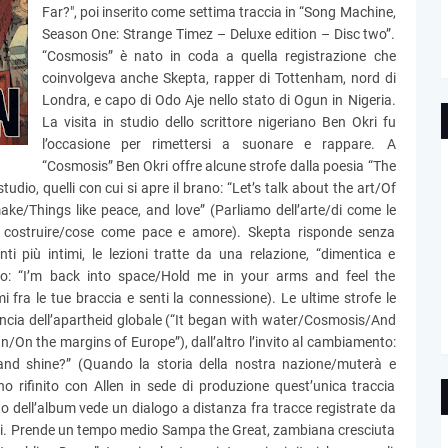
Far?", poi inserito come settima traccia in “Song Machine,
Season One: Strange Timez – Deluxe edition – Disc two”.
“Cosmosis” è nato in coda a quella registrazione che
coinvolgeva anche Skepta, rapper di Tottenham, nord di
Londra, e capo di Odo Aje nello stato di Ogun in Nigeria.
La visita in studio dello scrittore nigeriano Ben Okri fu
l’occasione per rimettersi a suonare e rappare. A
“Cosmosis” Ben Okri offre alcune strofe dalla poesia “The
studio, quelli con cui si apre il brano: “Let’s talk about the art/Of
e/Things like peace, and love” (Parliamo dell’arte/di come le
le costruire/cose come pace e amore). Skepta risponde senza
nti più intimi, le lezioni tratte da una relazione, “dimentica e
o: “I’m back into space/Hold me in your arms and feel the
 fra le tue braccia e senti la connessione). Le ultime strofe le
nuncia dell’apartheid globale (“It began with water/Cosmosis/And
an/On the margins of Europe”), dall’altro l’invito al cambiamento:
and shine?” (Quando la storia della nostra nazione/muterà e
 rifinito con Allen in sede di produzione quest’unica traccia
esto dell’album vede un dialogo a distanza fra tracce registrate da
ersi. Prende un tempo medio Sampa the Great, zambiana cresciuta