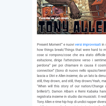
Present Moment” e nuovi
versi improvvisati
in 
how things break/Things that were hard to mak
cose si rompono/cose che era stato diffici
esitazione, dirige l’attenzione verso i sentime
perdona” per poi chiamare in causa il cosm
connection” (Sono di nuovo nello spazio/tienimi
lascia a Okri e Allen insieme; da un lato la de
still, they drown, and still, they drown/Yeah, m
“When will this story of our nation/Change 
brillerà?). Damon Albarn e Remi Kabaka hanno
registrata insieme in studio dai musicisti. Il r
Tony Allen e rime hip-hop di undici rapper div