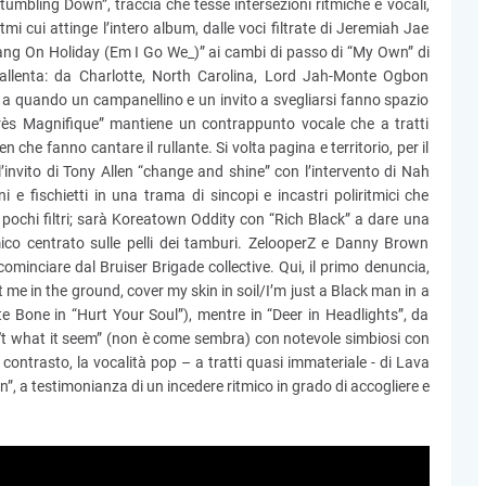
tumbling Down”, traccia che tesse intersezioni ritmiche e vocali,
mi cui attinge l’intero album, dalle voci filtrate di Jeremiah Jae
Gang On Holiday (Em I Go We_)” ai cambi di passo di “My Own” di
rallenta: da Charlotte, North Carolina, Lord Jah-Monte Ogbon
o a quando un campanellino e un invito a svegliarsi fanno spazio
rès Magnifique” mantiene un contrappunto vocale che a tratti
 che fanno cantare il rullante. Si volta pagina e territorio, per il
invito di Tony Allen “change and shine” con l’intervento di Nah
i e fischietti in una trama di sincopi e incastri poliritmici che
pochi filtri; sarà Koreatown Oddity con “Rich Black” a dare una
ico centrato sulle pelli dei tamburi. ZelooperZ e Danny Brown
cominciare dal Bruiser Brigade collective. Qui, il primo denuncia,
me in the ground, cover my skin in soil/I’m just a Black man in a
te Bone in “Hurt Your Soul”), mentre in “Deer in Headlights”, da
in't what it seem” (non è come sembra) con notevole simbiosi con
r contrasto, la vocalità pop – a tratti quasi immateriale - di Lava
n”, a testimonianza di un incedere ritmico in grado di accogliere e