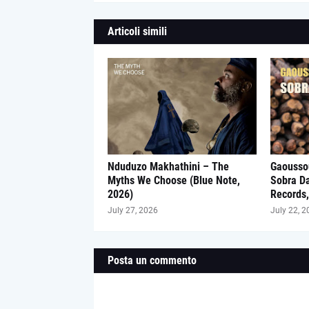
Articoli simili
Nduduzo Makhathini – The
Gaousso
Myths We Choose (Blue Note,
Sobra D
2026)
Records,
July 27, 2026
July 22, 2
Posta un commento