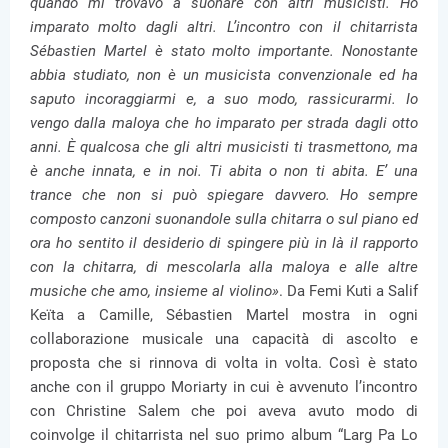
quando mi trovavo a suonare con altri musicisti. Ho
imparato molto dagli altri. L’incontro con il chitarrista
Sébastien Martel è stato molto importante. Nonostante
abbia studiato, non è un musicista convenzionale ed ha
saputo incoraggiarmi e, a suo modo, rassicurarmi. Io
vengo dalla maloya che ho imparato per strada dagli otto
anni. È qualcosa che gli altri musicisti ti trasmettono, ma
è anche innata, e in noi. Ti abita o non ti abita. E’ una
trance che non si può spiegare davvero. Ho sempre
composto canzoni suonandole sulla chitarra o sul piano ed
ora ho sentito il desiderio di spingere più in là il rapporto
con la chitarra, di mescolarla alla maloya e alle altre
musiche che amo, insieme al violino»
. Da Femi Kuti a Salif
Keïta a Camille, Sébastien Martel mostra in ogni
collaborazione musicale una capacità di ascolto e
proposta che si rinnova di volta in volta. Così è stato
anche con il gruppo Moriarty in cui è avvenuto l’incontro
con Christine Salem che poi aveva avuto modo di
coinvolge il chitarrista nel suo primo album “Larg Pa Lo