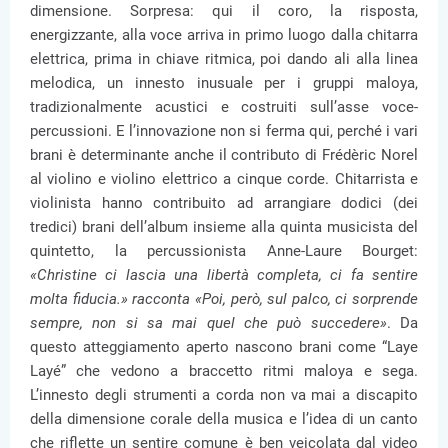
dimensione. Sorpresa: qui il coro, la risposta,
energizzante, alla voce arriva in primo luogo dalla chitarra
elettrica, prima in chiave ritmica, poi dando ali alla linea
melodica, un innesto inusuale per i gruppi maloya,
tradizionalmente acustici e costruiti sull’asse voce-
percussioni. E l’innovazione non si ferma qui, perché i vari
brani è determinante anche il contributo di Frédèric Norel
al violino e violino elettrico a cinque corde. Chitarrista e
violinista hanno contribuito ad arrangiare dodici (dei
tredici) brani dell’album insieme alla quinta musicista del
quintetto, la percussionista Anne-Laure Bourget:
«Christine ci lascia una libertà completa, ci fa sentire
molta fiducia.» racconta «Poi, però, sul palco, ci sorprende
sempre, non si sa mai quel che può succedere»
. Da
questo atteggiamento aperto nascono brani come “Laye
Layé” che vedono a braccetto ritmi maloya e sega.
L’innesto degli strumenti a corda non va mai a discapito
della dimensione corale della musica e l’idea di un canto
che riflette un sentire comune è ben veicolata dal video