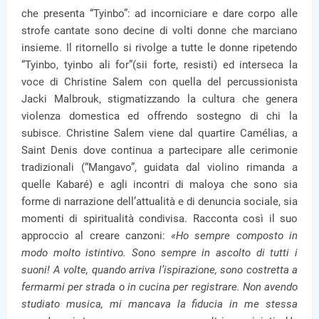
che presenta “Tyinbo”: ad incorniciare e dare corpo alle
strofe cantate sono decine di volti donne che marciano
insieme. Il ritornello si rivolge a tutte le donne ripetendo
“Tyinbo, tyinbo ali for”(sii forte, resisti) ed interseca la
voce di Christine Salem con quella del percussionista
Jacki Malbrouk, stigmatizzando la cultura che genera
violenza domestica ed offrendo sostegno di chi la
subisce. Christine Salem viene dal quartire Camélias, a
Saint Denis dove continua a partecipare alle cerimonie
tradizionali (“Mangavo”, guidata dal violino rimanda a
quelle Kabaré) e agli incontri di maloya che sono sia
forme di narrazione dell’attualità e di denuncia sociale, sia
momenti di spiritualità condivisa. Racconta così il suo
approccio al creare canzoni:
«Ho sempre composto in
modo molto istintivo. Sono sempre in ascolto di tutti i
suoni! A volte, quando arriva l’ispirazione, sono costretta a
fermarmi per strada o in cucina per registrare. Non avendo
studiato musica, mi mancava la fiducia in me stessa