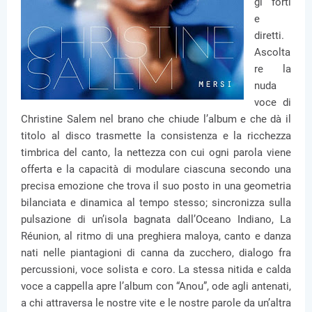
gi forti
e
diretti.
Ascolta
re la
nuda
voce di
Christine Salem nel brano che chiude l’album e che dà il
titolo al disco trasmette la consistenza e la ricchezza
timbrica del canto, la nettezza con cui ogni parola viene
offerta e la capacità di modulare ciascuna secondo una
precisa emozione che trova il suo posto in una geometria
bilanciata e dinamica al tempo stesso; sincronizza sulla
pulsazione di un’isola bagnata dall’Oceano Indiano, La
Réunion, al ritmo di una preghiera maloya, canto e danza
nati nelle piantagioni di canna da zucchero, dialogo fra
percussioni, voce solista e coro. La stessa nitida e calda
voce a cappella apre l’album con “Anou”, ode agli antenati,
a chi attraversa le nostre vite e le nostre parole da un’altra