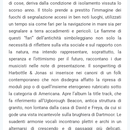
di cose, deriva dalla condizione di isolamento vissuta lo
scorso anno. Il titolo prende a prestito l’immagine dei
fuochi di segnalazione accesi in ben noti luoghi, utilizzati
un tempo sia come fari per la navigazione in mare sia per
segnalare a terra accadimenti e pericoli. Le fiamme di
questi “fari” dell’antichità simboleggiano non solo la
necessità di riflettere sulla vita sociale e sul rapporto con
la natura, ma intendo rappresentare, soprattutto, la
speranza e l’ottimismo per il futuro, raccontano i due
musicisti nelle note di presentazione. Il songwriting di
Harbottle & Jonas si inserisce nei canoni di un folk
contemporaneo che non disdegna affatto la ripresa di
moduli pop o di quell’insieme eterogeneo rubricato sotto
la categoria di Americana. Apre l’album la title track, che
fa riferimento all’Ugborough Beacon, antica struttura di
granito, non lontana dalla casa di David e Freya, da cui si
gode una vista incantevole sulla brughiera di Dartmoor. Le
suadenti armonie vocali incontrano plettri e archi in un
alternarsi di crescendo e di passaggi più delicati.