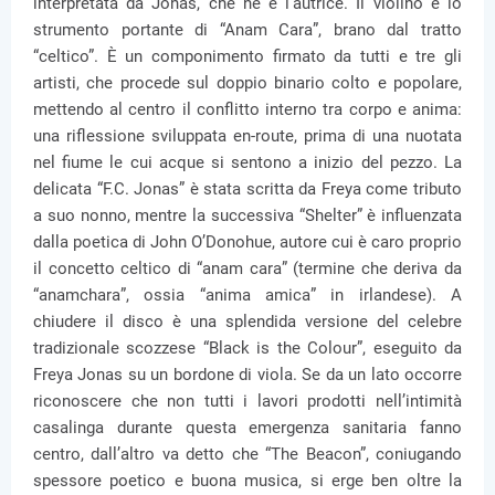
interpretata da Jonas, che ne è l’autrice. Il violino è lo
strumento portante di “Anam Cara”, brano dal tratto
“celtico”. È un componimento firmato da tutti e tre gli
artisti, che procede sul doppio binario colto e popolare,
mettendo al centro il conflitto interno tra corpo e anima:
una riflessione sviluppata en-route, prima di una nuotata
nel fiume le cui acque si sentono a inizio del pezzo. La
delicata “F.C. Jonas” è stata scritta da Freya come tributo
a suo nonno, mentre la successiva “Shelter” è influenzata
dalla poetica di John O’Donohue, autore cui è caro proprio
il concetto celtico di “anam cara” (termine che deriva da
“anamchara”, ossia “anima amica” in irlandese). A
chiudere il disco è una splendida versione del celebre
tradizionale scozzese “Black is the Colour”, eseguito da
Freya Jonas su un bordone di viola. Se da un lato occorre
riconoscere che non tutti i lavori prodotti nell’intimità
casalinga durante questa emergenza sanitaria fanno
centro, dall’altro va detto che “The Beacon”, coniugando
spessore poetico e buona musica, si erge ben oltre la