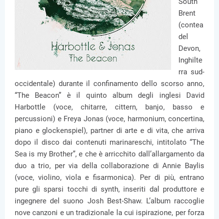
South
Brent
(contea
del
Devon,
Inghilte
rra sud-
occidentale) durante il confinamento dello scorso anno,
“The Beacon” è il quinto album degli inglesi David
Harbottle (voce, chitarre, cittern, banjo, basso e
percussioni) e Freya Jonas (voce, harmonium, concertina,
piano e glockenspiel), partner di arte e di vita, che arriva
dopo il disco dai contenuti marinareschi, intitolato “The
Sea is my Brother”, e che è arricchito dall’allargamento da
duo a trio, per via della collaborazione di Annie Baylis
(voce, violino, viola e fisarmonica). Per di più, entrano
pure gli sparsi tocchi di synth, inseriti dal produttore e
ingegnere del suono Josh Best-Shaw. L’album raccoglie
nove canzoni e un tradizionale la cui ispirazione, per forza