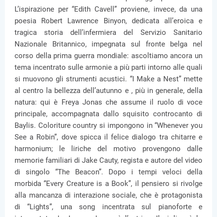
L’ispirazione per “Edith Cavell” proviene, invece, da una
poesia Robert Lawrence Binyon, dedicata all’eroica e
tragica storia dell’infermiera del Servizio Sanitario
Nazionale Britannico, impegnata sul fronte belga nel
corso della prima guerra mondiale: ascoltiamo ancora un
tema incentrato sulle armonie a più parti intorno alle quali
si muovono gli strumenti acustici. “I Make a Nest” mette
al centro la bellezza dell’autunno e , più in generale, della
natura: qui è Freya Jonas che assume il ruolo di voce
principale, accompagnata dallo squisito controcanto di
Baylis. Coloriture country si impongono in “Whenever you
See a Robin”, dove spicca il felice dialogo tra chitarre e
harmonium; le liriche del motivo provengono dalle
memorie familiari di Jake Cauty, regista e autore del video
di singolo “The Beacon”. Dopo i tempi veloci della
morbida “Every Creature is a Book”, il pensiero si rivolge
alla mancanza di interazione sociale, che è protagonista
di “Lights”, una song incentrata sul pianoforte e