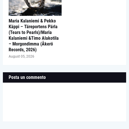
Maria Kalaniemi & Pekko
Käppi – Täreportens Pärla
(Tears to Pearls)/Maria
Kalaniemi &Timo Alakotila
– Morgondimma (Åkerö
Records, 2026)
August 05, 2026
Posta un commento