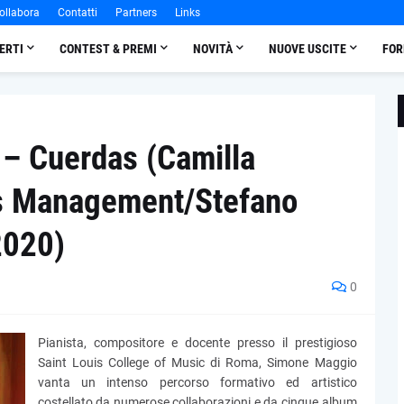
ollabora
Contatti
Partners
Links
ERTI
CONTEST & PREMI
NOVITÀ
NUOVE USCITE
FOR
– Cuerdas (Camilla
is Management/Stefano
2020)
0
Pianista, compositore e docente presso il prestigioso
Saint Louis College of Music di Roma, Simone Maggio
vanta un intenso percorso formativo ed artistico
costellato da numerose collaborazioni e da cinque album