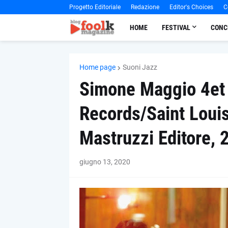
Progetto Editoriale
Redazione
Editor's Choices
C
HOME
FESTIVAL
CONC
Home page
Suoni Jazz
Simone Maggio 4et 
Records/Saint Lou
Mastruzzi Editore, 
giugno 13, 2020