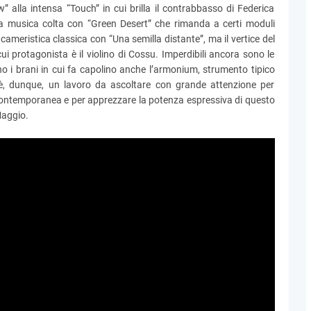
” alla intensa “Touch” in cui brilla il contrabbasso di Federica
 musica colta con “Green Desert” che rimanda a certi moduli
 cameristica classica con “Una semilla distante”, ma il vertice del
ui protagonista è il violino di Cossu. Imperdibili ancora sono le
no i brani in cui fa capolino anche l’armonium, strumento tipico
 è, dunque, un lavoro da ascoltare con grande attenzione per
a contemporanea e per apprezzare la potenza espressiva di questo
Maggio.