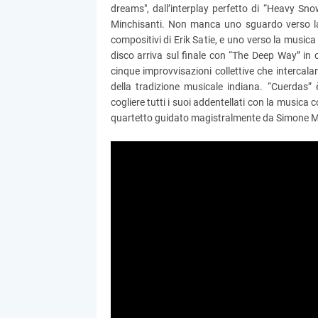
dreams", dall’interplay perfetto di “Heavy Snow
Minchisanti. Non manca uno sguardo verso la
compositivi di Erik Satie, e uno verso la musica
disco arriva sul finale con “The Deep Way” in c
cinque improvvisazioni collettive che intercala
della tradizione musicale indiana. “Cuerdas”
cogliere tutti i suoi addentellati con la music
quartetto guidato magistralmente da Simone 