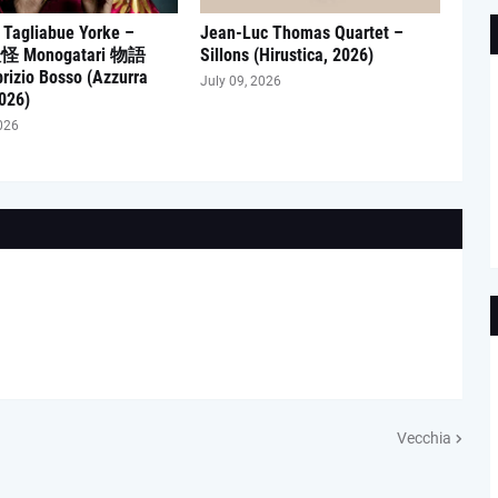
 Tagliabue Yorke –
Jean-Luc Thomas Quartet –
妖怪 Monogatari 物語
Sillons (Hirustica, 2026)
brizio Bosso (Azzurra
July 09, 2026
026)
026
Vecchia