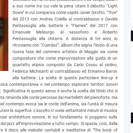
a suo nome tra cui vale la pena citare il debutto “Light
Down” in cui compariva come ospite Javier Girotto, “True”
del 2013 con Andrea Colella al contrabbasso e Davide
Pentassuglia alla batteria e “Flames” del 2017 con
Emanuele Melisurgo al sassofono e Roberto
Pentassuglia alla chitarra. A distanza di tre anni, lo
ritroviamo con “Cuerdas”, album che segna l’inizio di una
nuova fase del cammino artistico di Maggio sia come
compositore che come improvvisatore alla guida di un
quartetto atipico composto da Carlo Cossu al violino,
Federica Michisanti al contrabbasso ed Ermanno Baron
alla batteria. La scelta di questa particolare line-up è
musica contemporanea e nel contempo esplorare territori sonori
zz. Significativa in questo senso è anche la scelta del titolo che si
vista rimanda alle corde percosse dai martelletti del pianoforte, ma
nel contempo evoca sia le corde dell’anima, sia l’unità di misura
rare la superfice. L’ascolto ci svela settantatré minuti di musica
ecise architetture sonore, le cui fondamenta si poggiano sulla
al jazz all’improvvisazione a tutto campo. Si spazia, così, dalla
re il disco alle melodie cantabili e meditative di "The book of