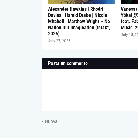
Alexander Hawkins | Rhodri
Vanessa
Davies | Hamid Drake | Nicole
Yōkai 
Mitchell | Matthew Wright – No
feat. Fa
Nation But Imagination (Intakt,
Music, 2
2026)
July 15, 2
July 27, 2026
Posta un commento
Nuova