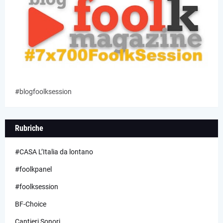
#blogfoolksession
Rubriche
#CASA L’Italia da lontano
#foolkpanel
#foolksession
BF-Choice
Cantieri Sonori