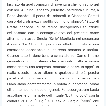
lasciato da quei compagni di avventura che non sono qui
con noi. A Bruno Esposito (Brunetto) batterista sublime, a
Dario Jacobelli il poeta dei miracoli, a Giancarlo Coretti
genio della stranezza vestita con nonchalance”. “Stato di
Grazia” riannoda i fili del tempo, riscoprendo l’ispirazione
del passato con la consapevolezza del presente, come
afferma lo stesso Sergio “Serio” Maglietta nel presentare
il disco “Lo Stato di grazia cui allude il titolo è una
condizione eccezionale di estrema armonia e facilità.
Quando tutto ti viene bene e senza sforzo. Come il ritmo
geometrico di un alieno che spacciato balla e suona
anche dentro una tempesta, ostinato e senza intoppo”. In
realtà questo nuovo album è qualcosa di più, perché
proietta il gruppo verso il futuro e ci conferma come i
Bisca siano costantemente in corsia di soprasso, ormai
oltre il tempo, le mode e i generi. Per accorgersene basta
ascoltare le prime note dell’iniziale “L’ultimo volo” con la
chitarra di Elio “100gr” e il sax di Sergio “Serio” che