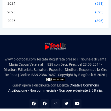
2024
(581)
2025
(625)
2026
(396)
www.blogfoolk.com Testata Registrata presso il Tribunale di Santa
Maria Capua Vetere al n. 828 con Decr. Pres. del 23.09.2014 -
Direttore Editoriale: Salvatore Esposito - Direttore Responsabile: Ciro
De Rosa | Codice ISSN 2384-9487 | Copyright by Blogfoolk © 2026 |
Quest'opera è distribuita con Licenza
Creative Commons
Attribuzione - Non commerciale - Non opere derivate 2.5 Italia
.