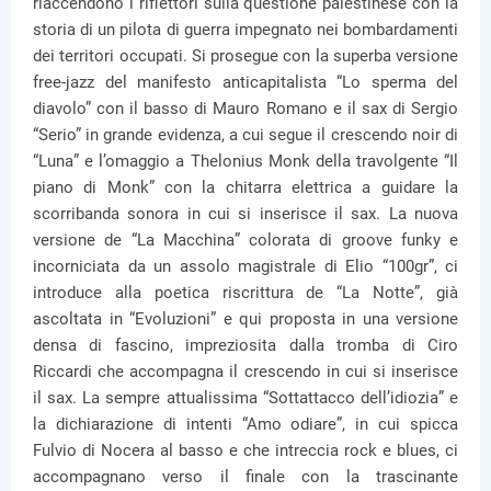
riaccendono i riflettori sulla questione palestinese con la
storia di un pilota di guerra impegnato nei bombardamenti
dei territori occupati. Si prosegue con la superba versione
free-jazz del manifesto anticapitalista “Lo sperma del
diavolo” con il basso di Mauro Romano e il sax di Sergio
“Serio” in grande evidenza, a cui segue il crescendo noir di
“Luna” e l’omaggio a Thelonius Monk della travolgente “Il
piano di Monk” con la chitarra elettrica a guidare la
scorribanda sonora in cui si inserisce il sax. La nuova
versione de “La Macchina” colorata di groove funky e
incorniciata da un assolo magistrale di Elio “100gr”, ci
introduce alla poetica riscrittura de “La Notte”, già
ascoltata in “Evoluzioni” e qui proposta in una versione
densa di fascino, impreziosita dalla tromba di Ciro
Riccardi che accompagna il crescendo in cui si inserisce
il sax. La sempre attualissima “Sottattacco dell’idiozia” e
la dichiarazione di intenti “Amo odiare”, in cui spicca
Fulvio di Nocera al basso e che intreccia rock e blues, ci
accompagnano verso il finale con la trascinante