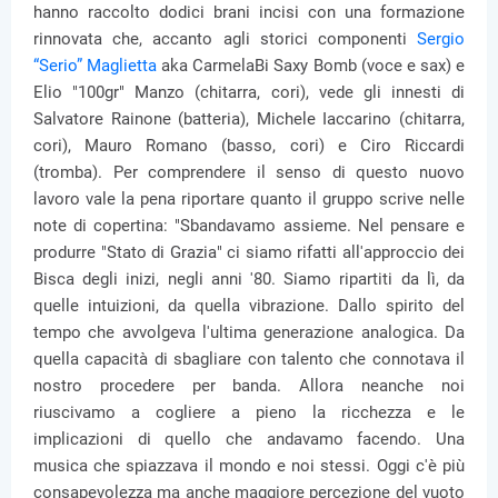
hanno raccolto dodici brani incisi con una formazione
rinnovata che, accanto agli storici componenti
Sergio
“Serio” Maglietta
aka CarmelaBi Saxy Bomb (voce e sax) e
Elio "100gr" Manzo (chitarra, cori), vede gli innesti di
Salvatore Rainone (batteria), Michele Iaccarino (chitarra,
cori), Mauro Romano (basso, cori) e Ciro Riccardi
(tromba). Per comprendere il senso di questo nuovo
lavoro vale la pena riportare quanto il gruppo scrive nelle
note di copertina: "Sbandavamo assieme. Nel pensare e
produrre "Stato di Grazia" ci siamo rifatti all'approccio dei
Bisca degli inizi, negli anni '80. Siamo ripartiti da lì, da
quelle intuizioni, da quella vibrazione. Dallo spirito del
tempo che avvolgeva l'ultima generazione analogica. Da
quella capacità di sbagliare con talento che connotava il
nostro procedere per banda. Allora neanche noi
riuscivamo a cogliere a pieno la ricchezza e le
implicazioni di quello che andavamo facendo. Una
musica che spiazzava il mondo e noi stessi. Oggi c'è più
consapevolezza ma anche maggiore percezione del vuoto