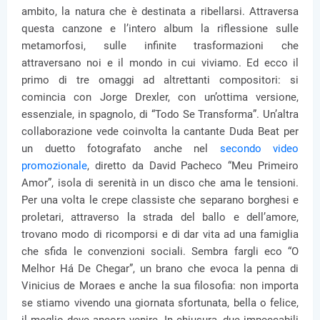
ambito, la natura che è destinata a ribellarsi. Attraversa
questa canzone e l’intero album la riflessione sulle
metamorfosi, sulle infinite trasformazioni che
attraversano noi e il mondo in cui viviamo. Ed ecco il
primo di tre omaggi ad altrettanti compositori: si
comincia con Jorge Drexler, con un’ottima versione,
essenziale, in spagnolo, di “Todo Se Transforma”. Un’altra
collaborazione vede coinvolta la cantante Duda Beat per
un duetto fotografato anche nel
secondo video
promozionale
, diretto da David Pacheco “Meu Primeiro
Amor”, isola di serenità in un disco che ama le tensioni.
Per una volta le crepe classiste che separano borghesi e
proletari, attraverso la strada del ballo e dell’amore,
trovano modo di ricomporsi e di dar vita ad una famiglia
che sfida le convenzioni sociali. Sembra fargli eco “O
Melhor Há De Chegar”, un brano che evoca la penna di
Vinicius de Moraes e anche la sua filosofia: non importa
se stiamo vivendo una giornata sfortunata, bella o felice,