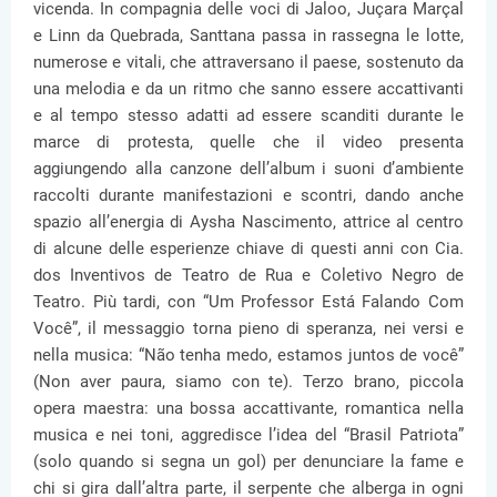
vicenda. In compagnia delle voci di Jaloo, Juçara Marçal
e Linn da Quebrada, Santtana passa in rassegna le lotte,
numerose e vitali, che attraversano il paese, sostenuto da
una melodia e da un ritmo che sanno essere accattivanti
e al tempo stesso adatti ad essere scanditi durante le
marce di protesta, quelle che il video presenta
aggiungendo alla canzone dell’album i suoni d’ambiente
raccolti durante manifestazioni e scontri, dando anche
spazio all’energia di Aysha Nascimento, attrice al centro
di alcune delle esperienze chiave di questi anni con Cia.
dos Inventivos de Teatro de Rua e Coletivo Negro de
Teatro. Più tardi, con “Um Professor Está Falando Com
Você”, il messaggio torna pieno di speranza, nei versi e
nella musica: “Não tenha medo, estamos juntos de você”
(Non aver paura, siamo con te). Terzo brano, piccola
opera maestra: una bossa accattivante, romantica nella
musica e nei toni, aggredisce l’idea del “Brasil Patriota”
(solo quando si segna un gol) per denunciare la fame e
chi si gira dall’altra parte, il serpente che alberga in ogni