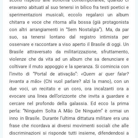
sconti rispetto alle sonorità contemporanee, quando ci
eravamo abituati al suo tenersi in bilico fra testi poetici e
sperimentazioni musicali, eccolo regalarci un album
chitarra e voce che ritorna alla bossa (già protagonista
con altri arrangiamenti in “Sem Nostalgia”). Ma, da par
suo, sa tenersi lontano dal registro intimista per
osservare e raccontare a viso aperto il Brasile di oggi. Un
Brasile attraversato da militarizzazione, sfruttamento,
violenze che da vita ad un album che sa denunciare e
coltivare il muto appoggio e la speranza. Si comincia con
l’invito di “Portal de ativação”:
«Quem ai quer falar?
levanta a mão»
(Chi vuol parlare? alzi la mano), con un
due voci, un recitato e un coro, ora incalzanti ora a
evocare una linea dell’orizzonte che invita a guardare e
cercare nel profondo della galassia. Ed ecco la prima
perla: “Ninguém Solta A Mão De Ninguém” è ormai un
inno in Brasile. Durante l’ultima dittatura militare era una
frase che ricordava ai diversi movimenti sociali che alle
discriminazioni si risponde tutti insieme, difendendosi a