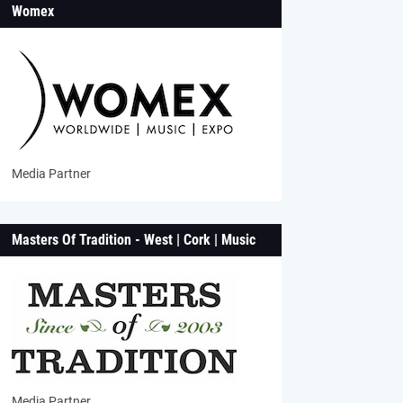
Womex
Media Partner
Masters Of Tradition - West | Cork | Music
Media Partner