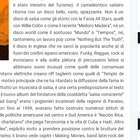
è stato ministro del Turismo). Il camaleontico salsèro
ritorna con un disco bello, vario, spiazzante. Non è un
disco di salsa come gli storici con la Fania All Stars, quelli
con Willie Colòn o come il recente “Medoro Madera”, né un
disco world come il sontuoso “Mundo” o “Tiempos”, né,
tantomeno, un lavoro pop come “Nothing But The Truth”,
il disco in inglese che ne sancì la popolarità anche al di
fuori dei confini ispano-americani. Funky, Reggae, rock si
incrociano e alla solita pletora di percussioni latine si
abbinano suoni inusuali come quelli delle cornamuse
hitarre elettriche creano riff taglienti come quelli di “Templo de
 motivo principale che ne ha ritardato la diffusione della fama in
utto un musicista di salsa, è una certa predisposizione al testo
e il nuovo album del fondatore della cosiddetta “salsa consciente”
ad Gang” erano i prigionieri incatenati della regione di Paraìso,
tori fino al 1999, avevano fatto costruire numerosi istituti di
elle politiche americane nel centro e Sud America è “Naciòn Rica,
charlatano” che piega l’economia e la vita di Cuba e Haiti. Altro
es”, esplicito invito a prendere posizione contro le brutture del
smo; il brano vede ospite i Making Movies, band latin-rock del