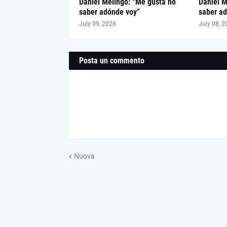
Daniel Melingo: “Me gusta no
Daniel M
saber adónde voy”
saber ad
July 09, 2026
July 08, 2
Posta un commento
Nuova