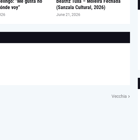
elingo: “Me gusta no
Beatriz Tuxá – Moleira Fechada
ónde voy”
(Sanzala Cultural, 2026)
026
June 21, 2026
Vecchia