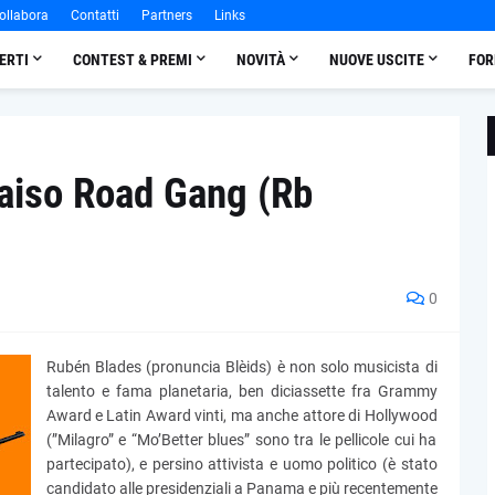
ollabora
Contatti
Partners
Links
ERTI
CONTEST & PREMI
NOVITÀ
NUOVE USCITE
FOR
aiso Road Gang (Rb
0
Rubén Blades (pronuncia Blèids) è non solo musicista di
talento e fama planetaria, ben diciassette fra Grammy
Award e Latin Award vinti, ma anche attore di Hollywood
(”Milagro” e “Mo’Better blues” sono tra le pellicole cui ha
partecipato), e persino attivista e uomo politico (è stato
candidato alle presidenziali a Panama e più recentemente