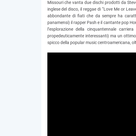
Missouri che vanta due dischi prodotti da Stev
inglese del disco, il reggae di “Love Me or Lea
abbondante di fiati che da sempre ha caratter
panamensi) il rapper Pash e il cantante pop Hora
l’esplorazione della cinquantennale carrie
propedeuticamente interessanti) ma un ottimo d
spicco della popular music centroamericana, ol