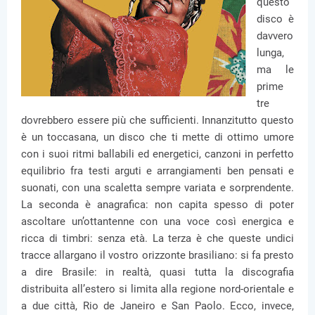
questo
disco è
davvero
lunga,
ma le
prime
tre
dovrebbero essere più che sufficienti. Innanzitutto questo
è un toccasana, un disco che ti mette di ottimo umore
con i suoi ritmi ballabili ed energetici, canzoni in perfetto
equilibrio fra testi arguti e arrangiamenti ben pensati e
suonati, con una scaletta sempre variata e sorprendente.
La seconda è anagrafica: non capita spesso di poter
ascoltare un’ottantenne con una voce così energica e
ricca di timbri: senza età. La terza è che queste undici
tracce allargano il vostro orizzonte brasiliano: si fa presto
a dire Brasile: in realtà, quasi tutta la discografia
distribuita all’estero si limita alla regione nord-orientale e
a due città, Rio de Janeiro e San Paolo. Ecco, invece,