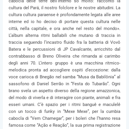
cabocla delle terre dell’interno so molto: racconto la
cultura del Pará, il nostro folclore e le nostre abitudini. La
cultura cultura paraense è profondamente legata alle aree
interne ed io ho deciso di portare questa cultura nelle
città, nella capitale, e ora anche nel resto del mondo».
L’album alterna ritmi ballabili che mutano di traccia in
traccia seguendo l’incastro fluido fra la batteria di Vovô
Batera e le percussioni di JP Cavalcante, arricchito dal
contrabbasso di Breno Oliveira che rimanda ai carimbo
degli anni 70. L’intero gruppo è una macchina ritmico-
melodica pronta ad accogliere ospiti d’eccezione: dalla
voce carioca di Bnegão nel samba “Musa da Babilônia” al
sassofono di Daniel Serrão in “Festa do Tubarão”. Ogni
brano svela un aspetto diverso della regione amazzonica,
del modo di viverla e di interagire con piante, animali e fra
esseri umani. C’è spazio per i ritmi banguê e maculelê
con un tocco di funky in “Mexe Mexe”, per la cumbia
cabocla di “Vem Chamegar”, per i boleri che l’hanno resa
famosa come “Ação e Reação”, la sua prima registrazione