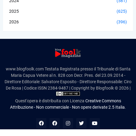
2024
(581)
2025
(625)
2026
(396)
www.blogfoolk.com Testata Registrata presso il Tribunale di Santa
Maria Capua Vetere al n. 828 con Decr. Pres. del 23.09.2014 -
Direttore Editoriale: Salvatore Esposito - Direttore Responsabile: Ciro
De Rosa | Codice ISSN 2384-9487 | Copyright by Blogfoolk © 2026 |
Quest'opera è distribuita con Licenza
Creative Commons
Attribuzione - Non commerciale - Non opere derivate 2.5 Italia
.