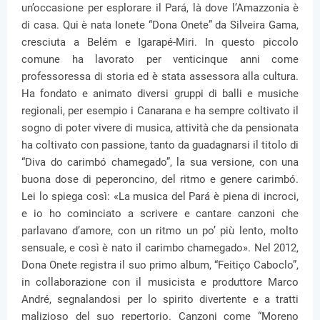
un’occasione per esplorare il Pará, là dove l’Amazzonia è
di casa. Qui è nata Ionete “Dona Onete” da Silveira Gama,
cresciuta a Belém e Igarapé-Miri. In questo piccolo
comune ha lavorato per venticinque anni come
professoressa di storia ed è stata assessora alla cultura.
Ha fondato e animato diversi gruppi di balli e musiche
regionali, per esempio i Canarana e ha sempre coltivato il
sogno di poter vivere di musica, attività che da pensionata
ha coltivato con passione, tanto da guadagnarsi il titolo di
“Diva do carimbó chamegado”, la sua versione, con una
buona dose di peperoncino, del ritmo e genere carimbó.
Lei lo spiega così: «La musica del Pará è piena di incroci,
e io ho cominciato a scrivere e cantare canzoni che
parlavano d’amore, con un ritmo un po’ più lento, molto
sensuale, e così è nato il carimbo chamegado». Nel 2012,
Dona Onete registra il suo primo album, “Feitiço Caboclo”,
in collaborazione con il musicista e produttore Marco
André, segnalandosi per lo spirito divertente e a tratti
malizioso del suo repertorio. Canzoni come “Moreno