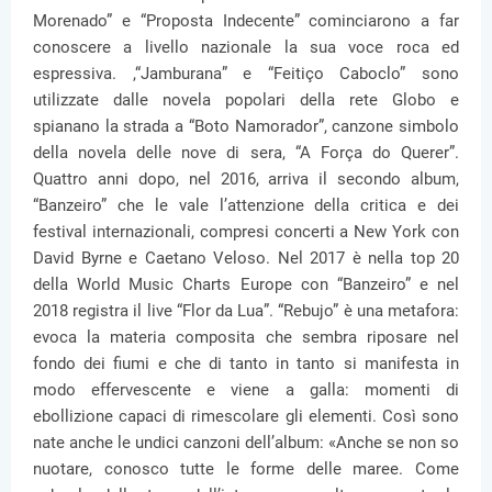
Morenado” e “Proposta Indecente” cominciarono a far
conoscere a livello nazionale la sua voce roca ed
espressiva. ,“Jamburana” e “Feitiço Caboclo” sono
utilizzate dalle novela popolari della rete Globo e
spianano la strada a “Boto Namorador”, canzone simbolo
della novela delle nove di sera, “A Força do Querer”.
Quattro anni dopo, nel 2016, arriva il secondo album,
“Banzeiro” che le vale l’attenzione della critica e dei
festival internazionali, compresi concerti a New York con
David Byrne e Caetano Veloso. Nel 2017 è nella top 20
della World Music Charts Europe con “Banzeiro” e nel
2018 registra il live “Flor da Lua”. “Rebujo” è una metafora:
evoca la materia composita che sembra riposare nel
fondo dei fiumi e che di tanto in tanto si manifesta in
modo effervescente e viene a galla: momenti di
ebollizione capaci di rimescolare gli elementi. Così sono
nate anche le undici canzoni dell’album: «Anche se non so
nuotare, conosco tutte le forme delle maree. Come