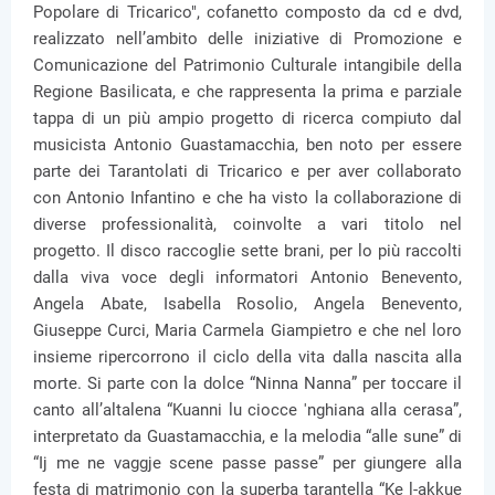
Popolare di Tricarico", cofanetto composto da cd e dvd,
realizzato nell’ambito delle iniziative di Promozione e
Comunicazione del Patrimonio Culturale intangibile della
Regione Basilicata, e che rappresenta la prima e parziale
tappa di un più ampio progetto di ricerca compiuto dal
musicista Antonio Guastamacchia, ben noto per essere
parte dei Tarantolati di Tricarico e per aver collaborato
con Antonio Infantino e che ha visto la collaborazione di
diverse professionalità, coinvolte a vari titolo nel
progetto. Il disco raccoglie sette brani, per lo più raccolti
dalla viva voce degli informatori Antonio Benevento,
Angela Abate, Isabella Rosolio, Angela Benevento,
Giuseppe Curci, Maria Carmela Giampietro e che nel loro
insieme ripercorrono il ciclo della vita dalla nascita alla
morte. Si parte con la dolce “Ninna Nanna” per toccare il
canto all’altalena “Kuanni lu ciocce 'nghiana alla cerasa”,
interpretato da Guastamacchia, e la melodia “alle sune” di
“Ij me ne vaggje scene passe passe” per giungere alla
festa di matrimonio con la superba tarantella “Ke l-akkue