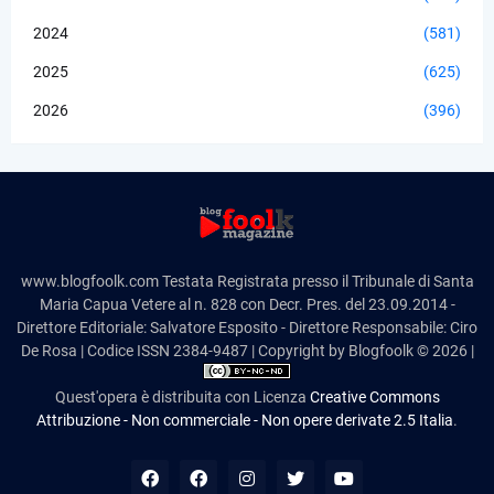
2024
(581)
2025
(625)
2026
(396)
www.blogfoolk.com Testata Registrata presso il Tribunale di Santa
Maria Capua Vetere al n. 828 con Decr. Pres. del 23.09.2014 -
Direttore Editoriale: Salvatore Esposito - Direttore Responsabile: Ciro
De Rosa | Codice ISSN 2384-9487 | Copyright by Blogfoolk © 2026 |
Quest'opera è distribuita con Licenza
Creative Commons
Attribuzione - Non commerciale - Non opere derivate 2.5 Italia
.