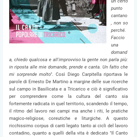
un certo
punto
cantano
, non so
perché.
Faccio
una
domand
a, chiedo qualcosa e all'improvviso la gente non parla più:
in riposta alle mie domande, prende e canta. Un fatto che
mi sorprende molto"
. Così Diego Carpitella riportava le
parole di Ernesto De Martino a margine delle sue ricerche
sul campo in Basilicata e a Tricarico e ciò è significativo
per comprendere come la cultura del canto sia
fortemente radicata in quel territorio, scandendo il tempo,
il ritmo del lavoro nei campi ma anche i riti, le pratiche
magico-religiose, coreutiche e liturgiche. A questo
ricchissimo corpus di canti legato tanto ai cicli del lavoro
contadino, quanto a quelli della vita è dedicato "Il Canto