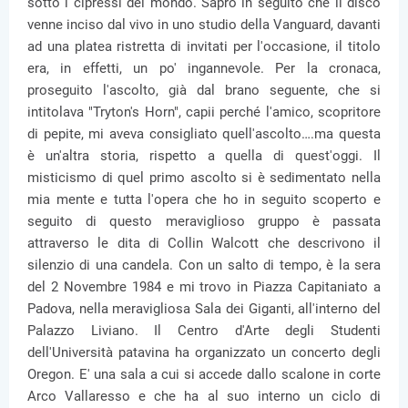
sotto i cipressi del mondo. Saprò in seguito che il disco
venne inciso dal vivo in uno studio della Vanguard, davanti
ad una platea ristretta di invitati per l'occasione, il titolo
era, in effetti, un po' ingannevole. Per la cronaca,
proseguito l'ascolto, già dal brano seguente, che si
intitolava "Tryton's Horn", capii perché l'amico, scopritore
di pepite, mi aveva consigliato quell'ascolto….ma questa
è un'altra storia, rispetto a quella di quest'oggi. Il
misticismo di quel primo ascolto si è sedimentato nella
mia mente e tutta l'opera che ho in seguito scoperto e
seguito di questo meraviglioso gruppo è passata
attraverso le dita di Collin Walcott che descrivono il
silenzio di una candela. Con un salto di tempo, è la sera
del 2 Novembre 1984 e mi trovo in Piazza Capitaniato a
Padova, nella meravigliosa Sala dei Giganti, all'interno del
Palazzo Liviano. Il Centro d'Arte degli Studenti
dell'Università patavina ha organizzato un concerto degli
Oregon. E' una sala a cui si accede dallo scalone in corte
Arco Vallaresso e che ha al suo interno un ciclo di