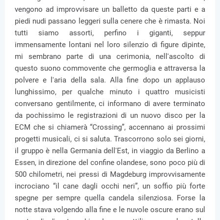
vengono ad improvvisare un balletto da queste parti e a
piedi nudi passano leggeri sulla cenere che è rimasta. Noi
tutti siamo assorti, perfino i giganti, seppur
immensamente lontani nel loro silenzio di figure dipinte,
mi sembrano parte di una cerimonia, nell'ascolto di
questo suono commovente che germoglia e attraversa la
polvere e l'aria della sala. Alla fine dopo un applauso
lunghissimo, per qualche minuto i quattro musicisti
conversano gentilmente, ci informano di avere terminato
da pochissimo le registrazioni di un nuovo disco per la
ECM che si chiamerà “Crossing”, accennano ai prossimi
progetti musicali, ci si saluta. Trascorrono solo sei giorni,
il gruppo è nella Germania dell'Est, in viaggio da Berlino a
Essen, in direzione del confine olandese, sono poco più di
500 chilometri, nei pressi di Magdeburg improvvisamente
incrociano “il cane dagli occhi neri”, un soffio più forte
spegne per sempre quella candela silenziosa. Forse la
notte stava volgendo alla fine e le nuvole oscure erano sul