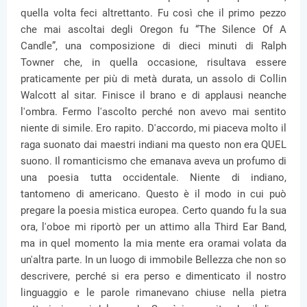
quella volta feci altrettanto. Fu così che il primo pezzo
che mai ascoltai degli Oregon fu “The Silence Of A
Candle”, una composizione di dieci minuti di Ralph
Towner che, in quella occasione, risultava essere
praticamente per più di metà durata, un assolo di Collin
Walcott al sitar. Finisce il brano e di applausi neanche
l'ombra. Fermo l'ascolto perché non avevo mai sentito
niente di simile. Ero rapito. D'accordo, mi piaceva molto il
raga suonato dai maestri indiani ma questo non era QUEL
suono. Il romanticismo che emanava aveva un profumo di
una poesia tutta occidentale. Niente di indiano,
tantomeno di americano. Questo è il modo in cui può
pregare la poesia mistica europea. Certo quando fu la sua
ora, l'oboe mi riportò per un attimo alla Third Ear Band,
ma in quel momento la mia mente era oramai volata da
un'altra parte. In un luogo di immobile Bellezza che non so
descrivere, perché si era perso e dimenticato il nostro
linguaggio e le parole rimanevano chiuse nella pietra