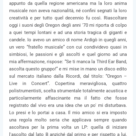
appunto da quella regione americana ma la loro anima
musicale non aveva nazionalità, né confini segnati la loro
creatività e per tutto quel decennio fu così. Riascoltare
oggi i suoni degli Oregon degli anni '70 mi riporta di colpo
a quei tempi lontani e ad una storia tragica di giganti e
candele. Io avevo un amico di nome Ardigò in quegli anni,
un vero “fratello musicale” con cui condividevo quasi in
simbiosi, le passioni e gli ascolti e quel giorno ad una
mia affermazione, rispose: “Se ti manca la Third Ear Band,
ascolta questo gruppo!” e mi mise in mano un disco edito
sul mercato italiano dalla Ricordi, dal titolo: “Oregon –
Live in Concert”. Copertina meravigliosa, quattro
polistrumentisti, scelta strumentale totalmente acustica e
particolarmente affascinante ma il fatto che fosse
registrato dal vivo era una idea che un po' mi disturbava.
Lo presi e lo portai a casa. Il mio amico si era imposto
una regola molto seria che applicava sempre quando
ascoltava per la prima volta un LP: quella di iniziare
l'ascolto dal lato B anziché dal primo e per rispetto a lui,