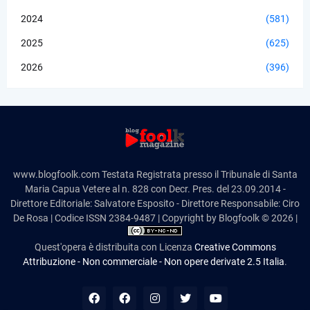
2024
(581)
2025
(625)
2026
(396)
www.blogfoolk.com Testata Registrata presso il Tribunale di Santa
Maria Capua Vetere al n. 828 con Decr. Pres. del 23.09.2014 -
Direttore Editoriale: Salvatore Esposito - Direttore Responsabile: Ciro
De Rosa | Codice ISSN 2384-9487 | Copyright by Blogfoolk © 2026 |
Quest'opera è distribuita con Licenza
Creative Commons
Attribuzione - Non commerciale - Non opere derivate 2.5 Italia
.