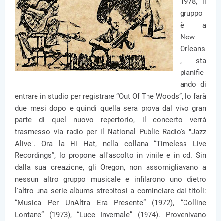
1978, il
gruppo
è a
New
Orleans
, sta
pianific
ando di
entrare in studio per registrare “Out Of The Woods”, lo farà
due mesi dopo e quindi quella sera prova dal vivo gran
parte di quel nuovo repertorio, il concerto verrà
trasmesso via radio per il National Public Radio's "Jazz
Alive". Ora la Hi Hat, nella collana “Timeless Live
Recordings”, lo propone all'ascolto in vinile e in cd. Sin
dalla sua creazione, gli Oregon, non assomigliavano a
nessun altro gruppo musicale e infilarono uno dietro
l'altro una serie albums strepitosi a cominciare dai titoli:
“Musica Per Un'Altra Era Presente” (1972), “Colline
Lontane” (1973), “Luce Invernale” (1974). Provenivano