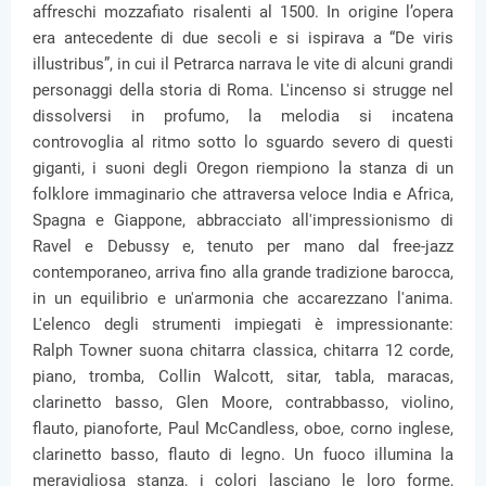
affreschi mozzafiato risalenti al 1500. In origine l’opera
era antecedente di due secoli e si ispirava a “De viris
illustribus”, in cui il Petrarca narrava le vite di alcuni grandi
personaggi della storia di Roma. L'incenso si strugge nel
dissolversi in profumo, la melodia si incatena
controvoglia al ritmo sotto lo sguardo severo di questi
giganti, i suoni degli Oregon riempiono la stanza di un
folklore immaginario che attraversa veloce India e Africa,
Spagna e Giappone, abbracciato all'impressionismo di
Ravel e Debussy e, tenuto per mano dal free-jazz
contemporaneo, arriva fino alla grande tradizione barocca,
in un equilibrio e un'armonia che accarezzano l'anima.
L'elenco degli strumenti impiegati è impressionante:
Ralph Towner suona chitarra classica, chitarra 12 corde,
piano, tromba, Collin Walcott, sitar, tabla, maracas,
clarinetto basso, Glen Moore, contrabbasso, violino,
flauto, pianoforte, Paul McCandless, oboe, corno inglese,
clarinetto basso, flauto di legno. Un fuoco illumina la
meravigliosa stanza, i colori lasciano le loro forme,