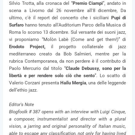
Silvio Trotta, alla cronaca del “
Premio Ciampi
”, andato in
scena a Livorno dal 26 novembre all'8 dicembre, Da
ultimo, c'è il report del concerto che i siciliani
Pupi di
Surfaro
hanno tenuto all'Auditorium Parco della Musica di
Roma lo scorso 13 dicembre. Sul versante dei suoni jazz,
vi proponiamo “Molòn Labè (Come and get them!)” di
Erodoto Project,
il progetto collaterale di jazz
mediterraneo creato da Bob Salmieri, mentre per la
rubrica Contemporanea, da non perdere è il contributo di
Paolo Mercurio dal titolo “
Claude Debussy, sono per la
libertà e per rendere solo ciò che sento
”. Lo scatto di
Valerio Corzani presenta
Hailu Mergia
, una delle leggende
dell’ethio jazz.
Editor's Note
Blogfoolk # 387 opens with an interview with Luigi Cinque,
a composer, instrumentalist and director with a plural
vision, a jarring and original personality of Italian music,
able to escape any classification, not only for having lived