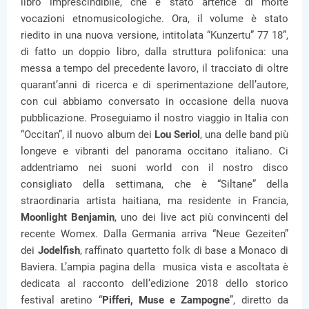
libro imprescindibile, che è stato artefice di molte
vocazioni etnomusicologiche. Ora, il volume è stato
riedito in una nuova versione, intitolata “Kunzertu” 77 18”,
di fatto un doppio libro, dalla struttura polifonica: una
messa a tempo del precedente lavoro, il tracciato di oltre
quarant’anni di ricerca e di sperimentazione dell’autore,
con cui abbiamo conversato in occasione della nuova
pubblicazione. Proseguiamo il nostro viaggio in Italia con
“Occitan”, il nuovo album dei
Lou Seriol
, una delle band più
longeve e vibranti del panorama occitano italiano. Ci
addentriamo nei suoni world con il nostro disco
consigliato della settimana, che è “Siltane” della
straordinaria artista haitiana, ma residente in Francia,
Moonlight Benjamin
, uno dei live act più convincenti del
recente Womex. Dalla Germania arriva “Neue Gezeiten”
dei
Jodelfish
, raffinato quartetto folk di base a Monaco di
Baviera. L’ampia pagina della musica vista e ascoltata è
dedicata al racconto dell’edizione 2018 dello storico
festival aretino “
Pifferi, Muse e Zampogne
”, diretto da