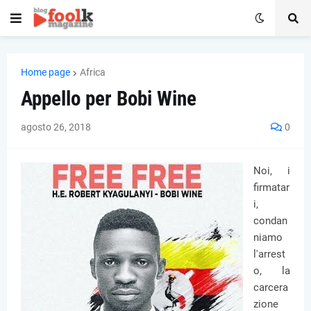
Home page
Africa
Appello per Bobi Wine
agosto 26, 2018
0
Noi, i
firmatar
i,
condan
niamo
l'arrest
o, la
carcera
zione