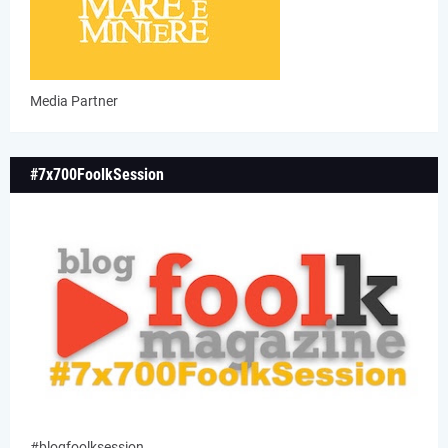
Media Partner
#7x700FoolkSession
#blogfoolksession