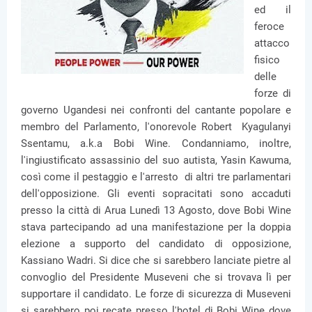
ed il
feroce
attacco
fisico
delle
forze di
governo Ugandesi nei confronti del cantante popolare e
membro del Parlamento, l'onorevole Robert Kyagulanyi
Ssentamu, a.k.a Bobi Wine. Condanniamo, inoltre,
l'ingiustificato assassinio del suo autista, Yasin Kawuma,
così come il pestaggio e l'arresto di altri tre parlamentari
dell'opposizione. Gli eventi sopracitati sono accaduti
presso la città di Arua Lunedì 13 Agosto, dove Bobi Wine
stava partecipando ad una manifestazione per la doppia
elezione a supporto del candidato di opposizione,
Kassiano Wadri. Si dice che si sarebbero lanciate pietre al
convoglio del Presidente Museveni che si trovava lì per
supportare il candidato. Le forze di sicurezza di Museveni
si sarebbero poi recate presso l'hotel di Bobi Wine dove