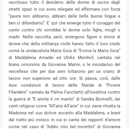
racchiuso tutto il desiderio delle donne di uscire dagli
stretti spazi in cui sono relegate ed affermare con forza
“paura non abbiamo, abbiam delle belle buone lingue e
ben ci difendiamo”. E’ qui che emerge tutto il coraggio del
canto contro chi vorrebbe le donne solo figlie, mogli o
madri. Nella raccolta, però, emergono figure e storie di
donne che della militanza civile hanno fatto il loro credo
come la sindacalista Maria Goia di “Evviva la Maria Goia”
di Maddalena Amadei ed Ulrike Meinhof, cantata nel
brano omonimo da Giovanna Marini, o le mondariso del
vercellese che per due anni lottarono per un orario di
lavoro non superiore ad otto ore. Si passa, così, dalle
dure condizioni di lavoro delle filande di “Povere
Filandere” cantata da Palma Facchetti) all’invettiva contro
la guerra di “E anche il mi marito” di Sandra Boninelli, dai
canti religiosi come “All’arie All’arie” in cui viene ritratta la
Madonna nel suo dolore accanto alla Maddalena, a brani
dal tratto più ironico in cui si canta dei rapporti d’amore
come nel caso di “Addio mio bel morettin” di Giovanna