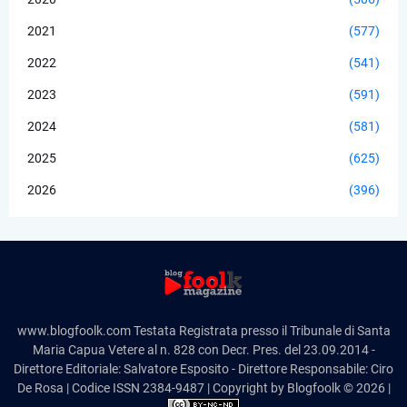
2021
(577)
2022
(541)
2023
(591)
2024
(581)
2025
(625)
2026
(396)
www.blogfoolk.com Testata Registrata presso il Tribunale di Santa
Maria Capua Vetere al n. 828 con Decr. Pres. del 23.09.2014 -
Direttore Editoriale: Salvatore Esposito - Direttore Responsabile: Ciro
De Rosa | Codice ISSN 2384-9487 | Copyright by Blogfoolk © 2026 |