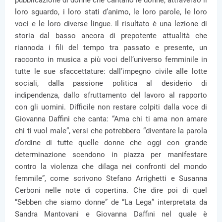
pubblicazione di donne che cantano le donne, attraverso il
loro sguardo, i loro stati d’animo, le loro parole, le loro
voci e le loro diverse lingue. Il risultato è una lezione di
storia dal basso ancora di prepotente attualità che
riannoda i fili del tempo tra passato e presente, un
racconto in musica a più voci dell’universo femminile in
tutte le sue sfaccettature: dall’impegno civile alle lotte
sociali, dalla passione politica al desiderio di
indipendenza, dallo sfruttamento del lavoro al rapporto
con gli uomini. Difficile non restare colpiti dalla voce di
Giovanna Daffini che canta: “Ama chi ti ama non amare
chi ti vuol male”, versi che potrebbero “diventare la parola
d’ordine di tutte quelle donne che oggi con grande
determinazione scendono in piazza per manifestare
contro la violenza che dilaga nei confronti del mondo
femmile”, come scrivono Stefano Arrighetti e Susanna
Cerboni nelle note di copertina. Che dire poi di quel
“Sebben che siamo donne” de “La Lega” interpretata da
Sandra Mantovani e Giovanna Daffini nel quale è