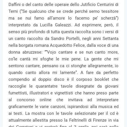
Daffini o del canto delle operaie dello Jutificio Centurini di
Terni (“Se qualcuno che se crede perché semo tessitore
ma se nui famo all’amore lo facemo pe’ scherzà”)
interpretato da Lucilla Galeazzi. Ad esprimere, però, il
senso più profondo di tutta questa raccolta sono i versi di
un canto raccolto da Sandro Portelli, negli anni Settanta
nella borgata romana Acquedotto Felice, dalla voce di una
donna abruzzese: “”Vojo cantare e se nun canto more,
co’le cantà mi sfoghe le mie pene. La gente che mi
sentono cantare, pensano ca ci stonghe allegramente, io
quando canto allora mi lamente”. A fare da perfetto
compendio al doppio disco è il corposo booklet che
raccoglie le quarantatre tavole disegnate da giovani
fumettisti, illustratori e vignettisti che hanno preso parte
al concorso online che invitava ad interpretare
graficamente le varie canzoni, ispirandosi alla musica ed
ai testi. La mostra con le tavole selezionate per il cd è
attualmente allestita presso la Feltrinelli di Firenze in via