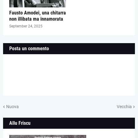
Fausto Amodei, una chitarra
non illibata ma innamorata
September 24, 2025
Posta un commento
Nuova
Vecchia
Allu Friscu